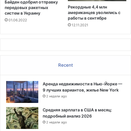
Байден одобрил отправку
м
Рекордные 4,4 млн
передовых ракетных
и
американцев уволились с
систем в Украину
и
работы в сентябре
01.06.2022
з
12.11.2021
-
з
а
C
O
V
Recent
I
D
Аренда недвижимости в Нью-Йорке —
9 лучших вариантов, жилье New York
2 недели ago
Средняя зарплата в США в месяц:
подробный анализ 2026
2 недели ago