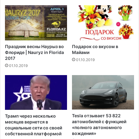
в
и
л
т
е
ц
н
е
и
р
е
к
п
в
Праздник весны Наурыз во
Подарок со вкусом в
о
и
Флориде | Nauryz in Florida
Майами
с
2
2017
01.10.2019
т
м
01.10.2019
р
и
а
л
д
л
а
и
л
о
о
н
о
а
т
д
Tesla отзывает 53 822
Трамп через несколько
к
о
автомобилей с функцией
месяцев вернется в
и
л
«полного автономного
социальные сети со своей
б
вождения»
л
собственной платформой