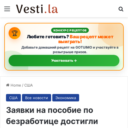
Menu
S
КОНКУРС РЕЦЕПТОВ
🏆
Любите готовить?
Ваш рецепт может
выиграть!
Добавьте домашний рецепт на GOTUIMO и участвуйте в
розыгрыше призов.
Участвовать →
Home
/
США
США
Все новости
Экономика
Заявки на пособие по
безработице достигли