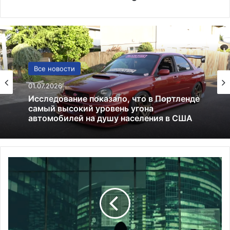
США
Все новости
13.06.2025
01.07.2026
Америка имеет огромный избыток сыра
М
Исследование показало, что в Портленде
а
самый высокий уровень угона
с
автомобилей на душу населения в США
с
а
ч
у