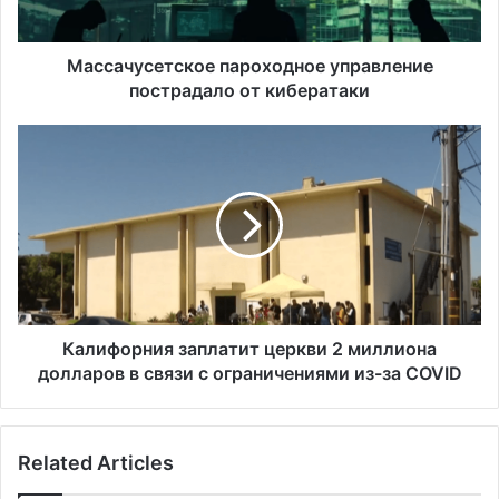
с
е
т
Массачусетское пароходное управление
с
пострадало от кибератаки
к
о
К
е
а
п
л
а
и
р
ф
о
о
х
р
о
н
д
и
н
я
Калифорния заплатит церкви 2 миллиона
о
з
долларов в связи с ограничениями из-за COVID
е
а
у
п
п
л
Related Articles
р
а
а
т