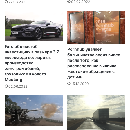
е
а
02.02.2022
22.03.2021
р
р
а
о
т
в
а
в
к
с
и
в
я
Ford объявил об
Pornhub удаляет
з
инвестициях в размере 3,7
большинство своих видео
и
миллиарда долларов в
после того, как
с
производство
расследование выявило
о
электромобилей,
жестокое обращение с
грузовиков и нового
г
детьми
Mustang
р
15.12.2020
а
02.06.2022
н
и
ч
е
н
и
я