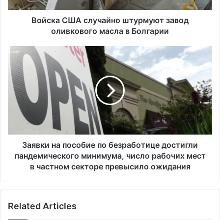
А
с
Войска США случайно штурмуют завод
л
оливкового масла в Болгарии
у
ч
З
а
а
й
я
н
в
о
к
ш
и
т
н
у
а
р
п
м
о
Заявки на пособие по безработице достигли
у
с
пандемического минимума, число рабочих мест
ю
о
в частном секторе превысило ожидания
т
б
з
и
а
е
в
Related Articles
п
о
о