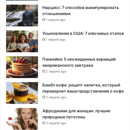
д
Нарцисс: 7 способов манипулировать
а
отношениями
н
1 неделя ago
и
я
Усыновление в США: 7 ключевых этапов
1 неделя ago
Панкейки: 5 неожиданных вариаций
американского завтрака
2 недели ago
Бамбл кофе: рецепт напитка, который
перевернет ваши представления о кофе
2 недели ago
Афродизиак для женщин: лучшие
природные патогены
2 недели ago