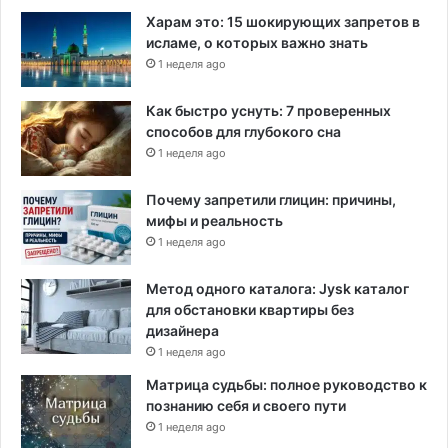
о
Харам это: 15 шокирующих запретов в
м
исламе, о которых важно знать
с
1 неделя ago
е
к
Как быстро уснуть: 7 проверенных
т
способов для глубокого сна
о
1 неделя ago
р
е
Почему запретили глицин: причины,
п
мифы и реальность
р
1 неделя ago
е
в
ы
Метод одного каталога: Jysk каталог
с
для обстановки квартиры без
и
дизайнера
л
1 неделя ago
о
Матрица судьбы: полное руководство к
о
познанию себя и своего пути
ж
1 неделя ago
и