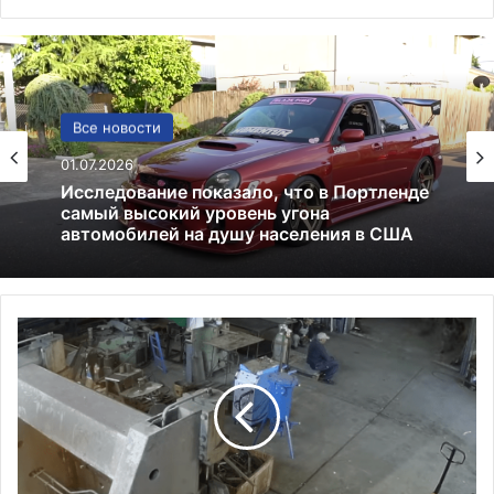
США
Все новости
13.06.2025
01.07.2026
Америка имеет огромный избыток сыра
В
Исследование показало, что в Портленде
о
самый высокий уровень угона
й
автомобилей на душу населения в США
с
к
а
С
Ш