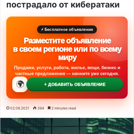
пострадало от кибератаки
⚡ Бесплатное объявление
Разместите объявление
в своем регионе или по всему
миру
Продажи, услуги, работа, жилье, вещи, бизнес и
частные предложения — начните уже сегодня.
🌍
+ ДОБАВИТЬ ОБЪЯВЛЕНИЕ
02.06.2021
394
2 minutes read