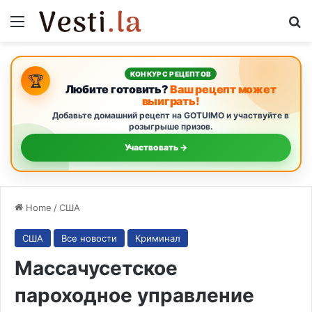
Menu
S
КОНКУРС РЕЦЕПТОВ
🏆
Любите готовить?
Ваш рецепт может
выиграть!
Добавьте домашний рецепт на GOTUIMO и участвуйте в
розыгрыше призов.
Участвовать →
Home
/
США
США
Все новости
Криминал
Массачусетское
пароходное управление