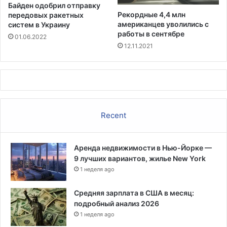
Байден одобрил отправку
и
Рекордные 4,4 млн
передовых ракетных
с
американцев уволились с
систем в Украину
л
работы в сентябре
01.06.2022
о
12.11.2021
р
а
б
о
ч
и
Recent
х
м
е
Аренда недвижимости в Нью-Йорке —
с
9 лучших вариантов, жилье New York
т
1 неделя ago
в
ч
а
Средняя зарплата в США в месяц:
с
подробный анализ 2026
т
1 неделя ago
н