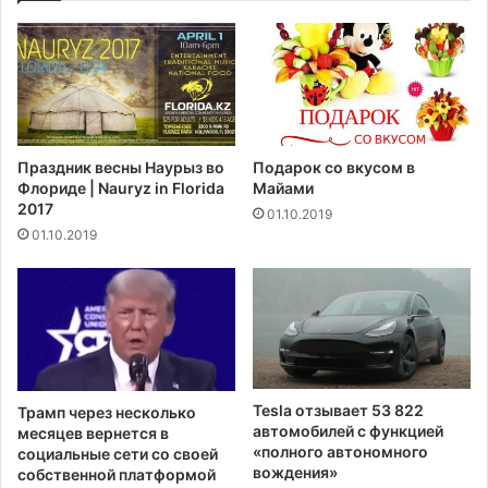
д
б
о
е
л
з
и
р
в
а
к
б
о
о
Праздник весны Наурыз во
Подарок со вкусом в
в
т
Флориде | Nauryz in Florida
Майами
о
и
2017
01.10.2019
г
ц
01.10.2019
о
е
м
д
а
о
с
с
л
т
а
и
в
г
Б
л
Tesla отзывает 53 822
Трамп через несколько
о
и
автомобилей с функцией
месяцев вернется в
л
п
«полного автономного
социальные сети со своей
г
а
вождения»
собственной платформой