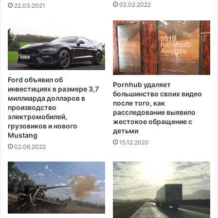
а
н
02.02.2022
22.03.2021
р
д
и
е
и
м
и
ч
е
с
Ford объявил об
Pornhub удаляет
к
инвестициях в размере 3,7
большинство своих видео
о
миллиарда долларов в
после того, как
г
производство
расследование выявило
о
электромобилей,
жестокое обращение с
м
грузовиков и нового
детьми
Mustang
и
15.12.2020
н
02.06.2022
и
м
у
м
а
,
ч