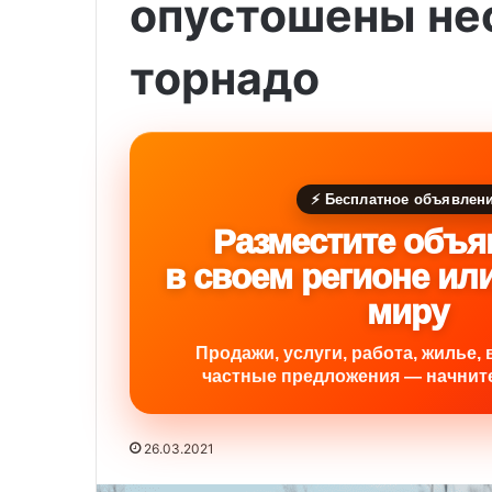
опустошены не
торнадо
⚡ Бесплатное объявлен
Разместите объя
в своем регионе ил
миру
Продажи, услуги, работа, жилье, 
частные предложения — начните
26.03.2021