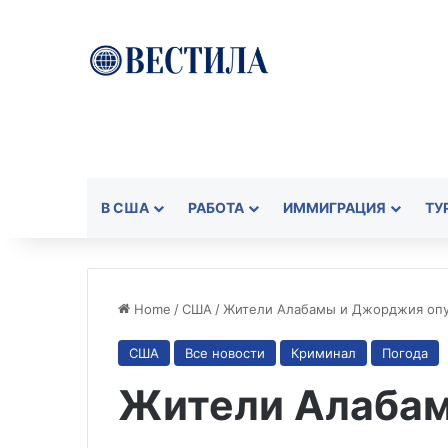
В США
РАБОТА
ИММИГРАЦИЯ
ТУ
Home
/
США
/
Жители Алабамы и Джорджия опу
США
Все новости
Криминал
Погода
Жители Алаба