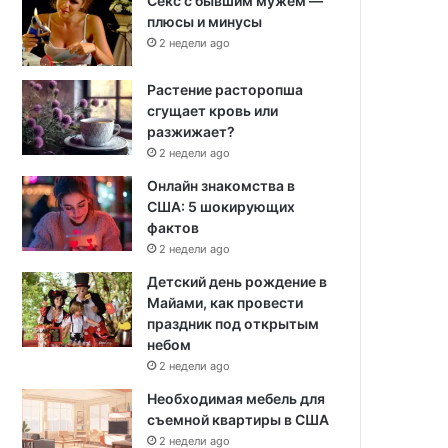
Секс с бывшим мужем —
плюсы и минусы
2 недели ago
Растение расторопша
сгущает кровь или
разжижает?
2 недели ago
Онлайн знакомства в
США: 5 шокирующих
фактов
2 недели ago
Детский день рождение в
Майами, как провести
праздник под открытым
небом
2 недели ago
Необходимая мебель для
съемной квартиры в США
2 недели ago