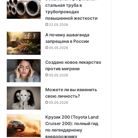
стальная труба в
трубопроводах
повышенной жесткости
22.05.2026
А почему ашваганда
запрещена в России
05.05.2026
Создано новое лекарство
против мигрени
05.05.2026
Можете ли вы изменить
свою личность?
05.05.2026
Крузак 200 (Toyota Land
Cruiser 200): полный гид
по легендарному
внедорожнику