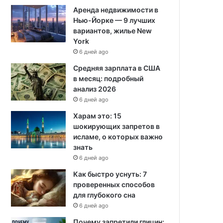
Аренда недвижимости в
Нью-Йорке — 9 лучших
вариантов, жилье New
York
6 дней ago
Средняя зарплата в США
в месяц: подробный
анализ 2026
6 дней ago
Харам это: 15
шокирующих запретов в
исламе, о которых важно
знать
6 дней ago
Как быстро уснуть: 7
проверенных способов
для глубокого сна
6 дней ago
Почему запретили глицин: