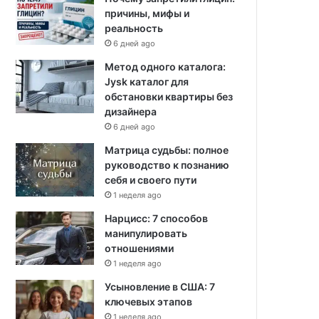
причины, мифы и
реальность
6 дней ago
Метод одного каталога:
Jysk каталог для
обстановки квартиры без
дизайнера
6 дней ago
Матрица судьбы: полное
руководство к познанию
себя и своего пути
1 неделя ago
Нарцисс: 7 способов
манипулировать
отношениями
1 неделя ago
Усыновление в США: 7
ключевых этапов
1 неделя ago