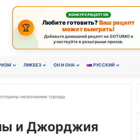
КОНКУРС РЕЦЕПТОВ
Любите готовить?
Ваш рецепт
🏆
может выиграть!
Добавьте домашний рецепт на GOTUIMO и
участвуйте в розыгрыше призов.
РИЗМ
ЛИКБЕЗ
ОН И ОНА
РУССКИЙ
стошены несколькими торнадо
мы и Джорджия