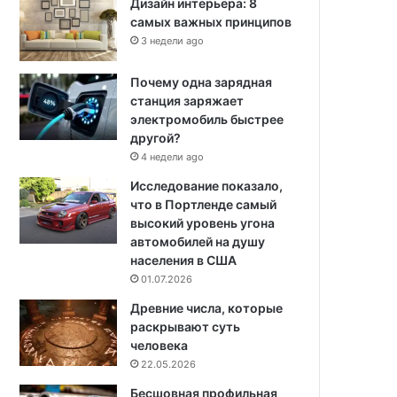
Дизайн интерьера: 8
самых важных принципов
3 недели ago
Почему одна зарядная
станция заряжает
электромобиль быстрее
другой?
4 недели ago
Исследование показало,
что в Портленде самый
высокий уровень угона
автомобилей на душу
населения в США
01.07.2026
Древние числа, которые
раскрывают суть
человека
22.05.2026
Бесшовная профильная