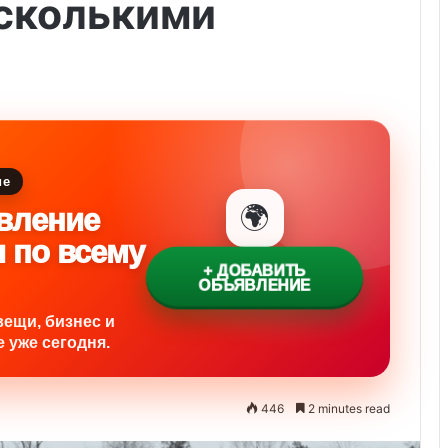
сколькими
ие
🌍
вление
и по всему
+ ДОБАВИТЬ
ОБЪЯВЛЕНИЕ
вещи, бизнес и
 уже сегодня.
446
2 minutes read