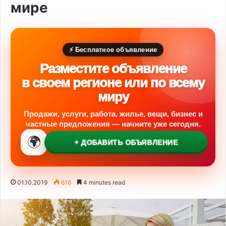
мире
⚡ Бесплатное объявление
Разместите объявление
в своем регионе или по всему
миру
Продажи, услуги, работа, жилье, вещи, бизнес и
частные предложения — начните уже сегодня.
🌍
+ ДОБАВИТЬ ОБЪЯВЛЕНИЕ
01.10.2019
616
4 minutes read