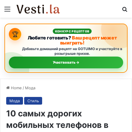
Menu
S
КОНКУРС РЕЦЕПТОВ
🏆
Любите готовить?
Ваш рецепт может
выиграть!
Добавьте домашний рецепт на GOTUIMO и участвуйте в
розыгрыше призов.
Участвовать →
Home
/
Мода
Мода
Стиль
10 самых дорогих
мобильных телефонов в