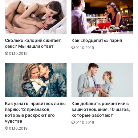
ю
я
з
я
а
ж
р
е
а
н
б
щ
Сколько калорий сжигает
Как «подцепить» парня
о
и
секс? Мы нашли ответ
01.10.2019
т
н
01.10.2019
н
а
у
и
ю
з
п
Ф
л
л
а
о
т
р
у
и
Как узнать, нравитесь ли вы
Как добавить романтики в
д
д
парню: 12 признаков,
ваши отношения: 10 шагов,
л
ы
которые раскроют его
которые работают
я
и
чувства
01.10.2019
с
з
01.10.2019
о
б