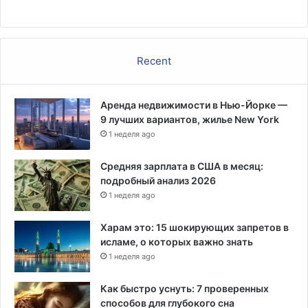
ч
,
а
г
с
о
в
Recent
о
р
я
Аренда недвижимости в Нью-Йорке —
т
9 лучших вариантов, жилье New York
в
1 неделя ago
п
о
Средняя зарплата в США в месяц:
л
подробный анализ 2026
и
1 неделя ago
ц
и
Харам это: 15 шокирующих запретов в
и
исламе, о которых важно знать
1 неделя ago
Как быстро уснуть: 7 проверенных
способов для глубокого сна