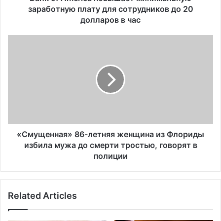
i
заработную плату для сотрудников до 20
c
долларов в час
a
п
«
о
С
в
м
ы
у
ш
щ
а
е
е
н
т
н
м
а
и
я
«Смущенная» 86-летняя женщина из Флориды
н
»
избила мужа до смерти тростью, говорят в
и
8
полиции
м
6
а
-
л
л
ь
Related Articles
е
н
т
у
н