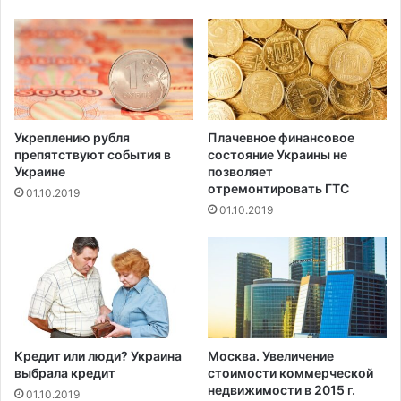
д
н
ъ
о
я
в
в
в
л
м
е
и
н
р
Укреплению рубля
Плачевное финансовое
о
е
препятствуют события в
состояние Украины не
о
Украине
позволяет
б
отремонтировать ГТС
01.10.2019
в
01.10.2019
и
н
е
н
и
е
в
о
Кредит или люди? Украина
Москва. Увеличение
б
выбрала кредит
стоимости коммерческой
с
недвижимости в 2015 г.
01.10.2019