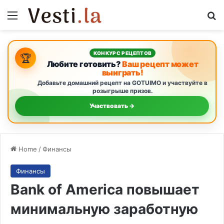
Menu
S
КОНКУРС РЕЦЕПТОВ
🏆
Любите готовить?
Ваш рецепт может
выиграть!
Добавьте домашний рецепт на GOTUIMO и участвуйте в
розыгрыше призов.
Участвовать →
Home
/
Финансы
Финансы
Bank of America повышает
минимальную заработную