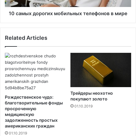
д
с
о
о
р
10 самых дорогих мобильных телефонов в мире
б
о
р
г
а
и
Related Articles
н
х
и
м
и
о
Т
б
р
и
а
л
м
ь
п
н
Т
ы
Трейдеры неохотно
а
х
Рождественское чудо:
покупают золото
у
т
благотворительные фонды
01.10.2019
э
е
просроченную
р
медицинскую
л
задолженность простых
п
е
американских граждан
р
ф
е
01.10.2019
о