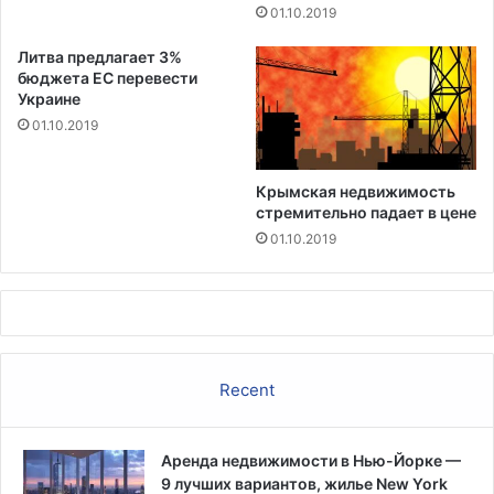
т
01.10.2019
р
у
Литва предлагает 3%
к
бюджета ЕС перевести
ц
Украине
и
01.10.2019
и
п
о
Крымская недвижимость
стремительно падает в цене
н
е
01.10.2019
с
в
я
з
а
н
Recent
н
о
м
Аренда недвижимости в Нью-Йорке —
у
9 лучших вариантов, жилье New York
д