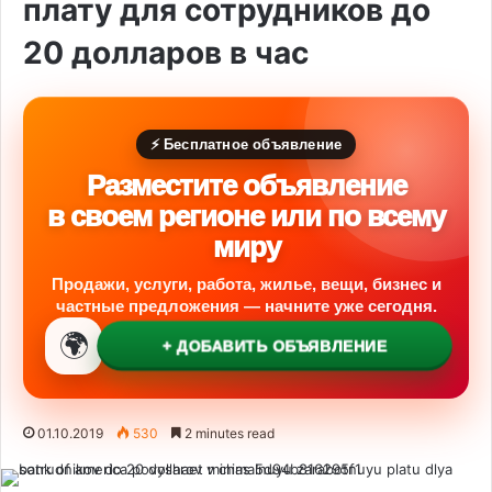
плату для сотрудников до
20 долларов в час
⚡ Бесплатное объявление
Разместите объявление
в своем регионе или по всему
миру
Продажи, услуги, работа, жилье, вещи, бизнес и
частные предложения — начните уже сегодня.
🌍
+ ДОБАВИТЬ ОБЪЯВЛЕНИЕ
01.10.2019
530
2 minutes read