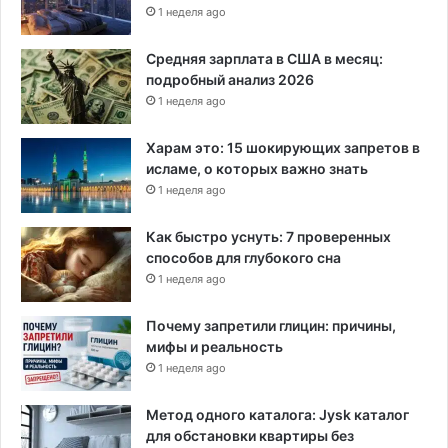
1 неделя ago
е
л
Средняя зарплата в США в месяц:
у
подробный анализ 2026
1 неделя ago
Харам это: 15 шокирующих запретов в
исламе, о которых важно знать
1 неделя ago
Как быстро уснуть: 7 проверенных
способов для глубокого сна
1 неделя ago
Почему запретили глицин: причины,
мифы и реальность
1 неделя ago
Метод одного каталога: Jysk каталог
для обстановки квартиры без