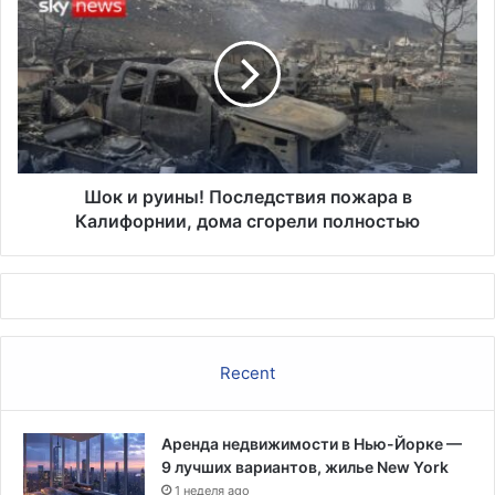
и
руины!
Последствия
пожара
в
Калифорнии,
дома
сгорели
полностью
Шок и руины! Последствия пожара в
Калифорнии, дома сгорели полностью
Recent
Аренда недвижимости в Нью-Йорке —
9 лучших вариантов, жилье New York
1 неделя ago