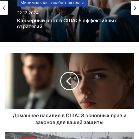
Минимальная заработная плата
10.07.2025
Повышение квалификации для роста
зарплаты: 3 проверенных метода
Домашнее
насилие
в
США:
8
основных
прав
и
законов
для
Домашнее насилие в США: 8 основных прав и
вашей
законов для вашей защиты
защиты
Шок