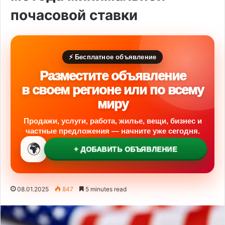
почасовой ставки
⚡ Бесплатное объявление
Разместите объявление
в своем регионе или по всему
миру
Продажи, услуги, работа, жилье, вещи, бизнес и
частные предложения — начните уже сегодня.
🌍
+ ДОБАВИТЬ ОБЪЯВЛЕНИЕ
08.01.2025
847
5 minutes read