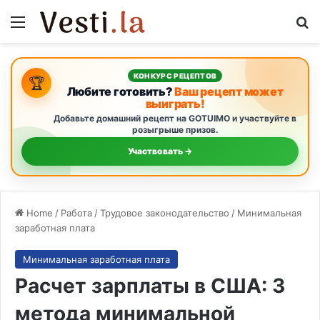
Menu
Se
КОНКУРС РЕЦЕПТОВ
🏆
Любите готовить?
Ваш рецепт может
выиграть!
Добавьте домашний рецепт на GOTUIMO и участвуйте в
розыгрыше призов.
Участвовать →
Home
/
Работа
/
Трудовое законодательство
/
Минимальная
заработная плата
Минимальная заработная плата
Расчет зарплаты в США: 3
метода минимальной