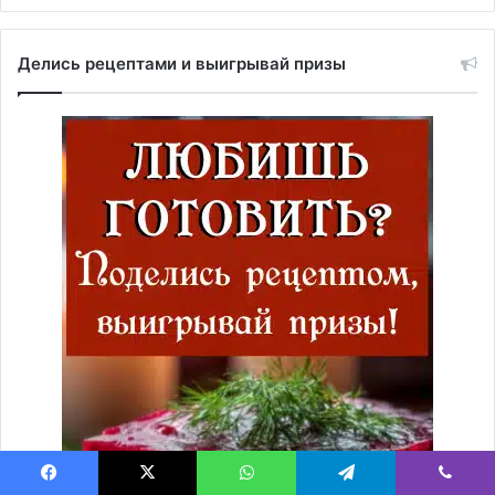
Делись рецептами и выигрывай призы
Facebook
X
WhatsApp
Telegram
Viber