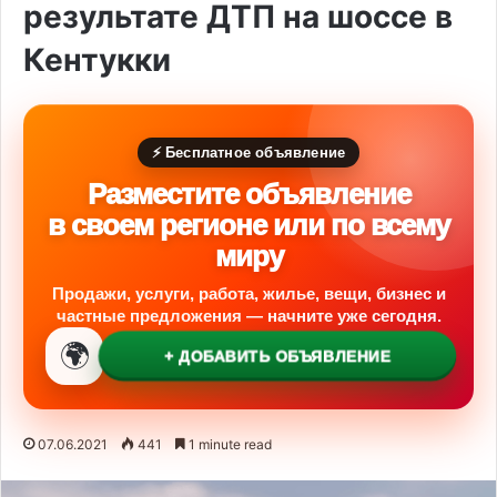
результате ДТП на шоссе в
Кентукки
⚡ Бесплатное объявление
Разместите объявление
в своем регионе или по всему
миру
Продажи, услуги, работа, жилье, вещи, бизнес и
частные предложения — начните уже сегодня.
🌍
+ ДОБАВИТЬ ОБЪЯВЛЕНИЕ
07.06.2021
441
1 minute read