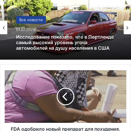
США
Все новости
13.06.2025
01.07.2026
Америка имеет огромный избыток сыра
Исследование показало, что в Портленде
F
самый высокий уровень угона
D
автомобилей на душу населения в США
A
о
д
о
б
р
и
л
FDA одобрило новый препарат для похудения,