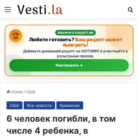
Menu
S
КОНКУРС РЕЦЕПТОВ
🏆
Любите готовить?
Ваш рецепт может
выиграть!
Добавьте домашний рецепт на GOTUIMO и участвуйте в
розыгрыше призов.
Участвовать →
Home
/
США
США
Все новости
Криминал
6 человек погибли, в том
числе 4 ребенка, в