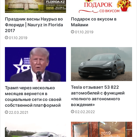
д
и
е
в
н
3
Праздник весны Наурыз во
Подарок со вкусом в
и
6
Флориде | Nauryz in Florida
Майами
я
т
2017
01.10.2019
,
ы
01.10.2019
п
с
е
я
р
ч
в
д
ы
о
й
л
с
л
2
а
Tesla отзывает 53 822
Трамп через несколько
0
р
автомобилей с функцией
месяцев вернется в
1
о
«полного автономного
социальные сети со своей
4
вождения»
собственной платформой
в
г
02.02.2022
22.03.2021
о
д
а