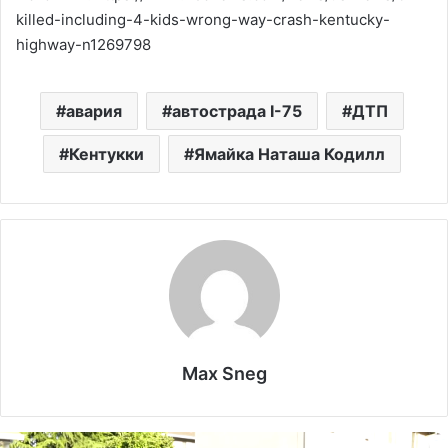
killed-including-4-kids-wrong-way-crash-kentucky-
highway-n1269798
авария
автострада I-75
ДТП
Кентукки
Ямайка Наташа Кодилл
Max Sneg