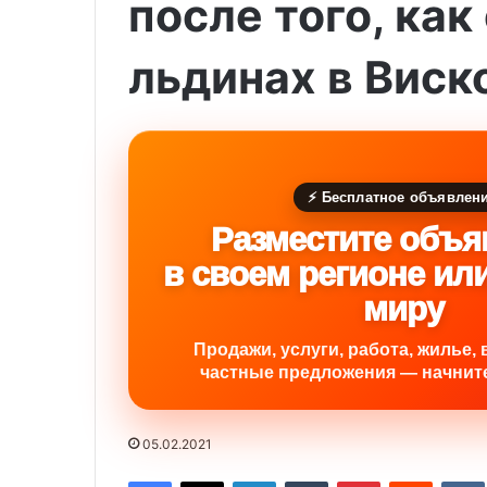
после того, как
льдинах в Виск
⚡ Бесплатное объявлен
Разместите объя
в своем регионе ил
миру
Продажи, услуги, работа, жилье, 
частные предложения — начните
05.02.2021
Facebook
X
LinkedIn
Tumblr
Pinterest
Reddit
VK