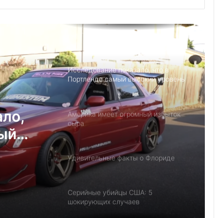
Детский день рождение в Майами,
как провести праздник под
открытым небом
Исследование показало, что в
Портленде самый высокий уровень
угона автомобилей на душу
населения в США
ало,
Америка имеет огромный избыток
сыра
мый
на
Удивительные факты о Флориде
у
Серийные убийцы США: 5
шокирующих случаев