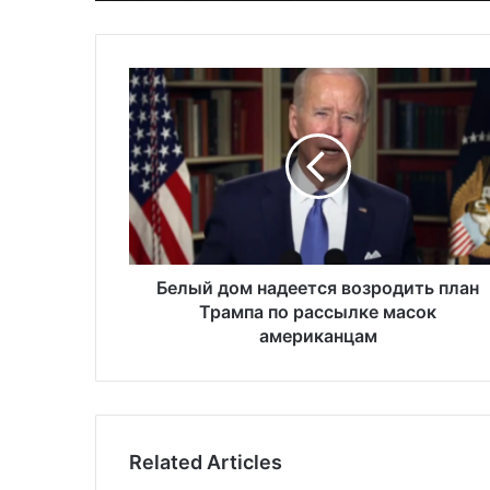
Б
е
л
ы
й
д
о
м
н
а
Белый дом надеется возродить план
д
Трампа по рассылке масок
е
американцам
е
т
с
я
в
Related Articles
о