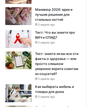
Маникюр 2026: идеи и
лучшие решения для
стильных ногтей
3 недели ago
Тест: Что вы знаете про
ВИЧ и СПИД?
3 недели ago
Тест: знаете ли вы все эти
факты о здоровье — или
просто слишком
уверенно верите советам
из соцсетей?
3 недели ago
Как выбирать мебель и
товары для дома
3 недели ago