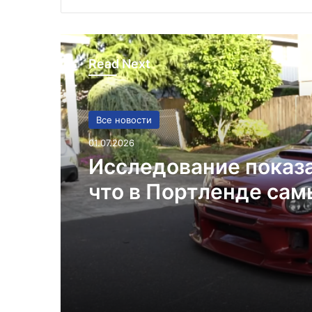
Read Next
Все новости
01.07.2026
Исследование показ
что в Портленде са
высокий уровень уго
автомобилей на душ
населения в США