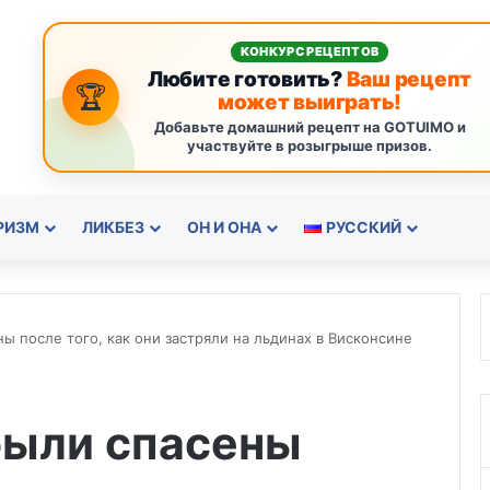
КОНКУРС РЕЦЕПТОВ
Любите готовить?
Ваш рецепт
🏆
может выиграть!
Добавьте домашний рецепт на GOTUIMO и
участвуйте в розыгрыше призов.
РИЗМ
ЛИКБЕЗ
ОН И ОНА
РУССКИЙ
ы после того, как они застряли на льдинах в Висконсине
были спасены