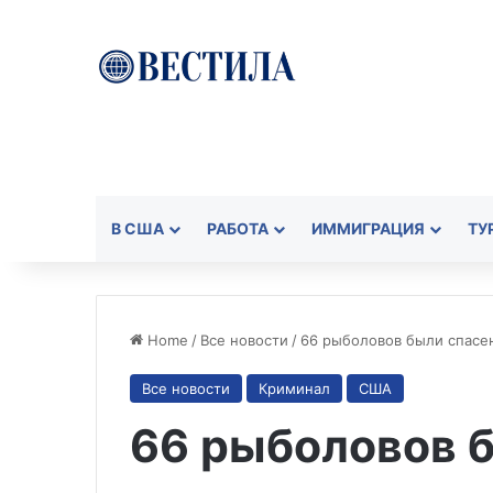
В США
РАБОТА
ИММИГРАЦИЯ
ТУ
Home
/
Все новости
/
66 рыболовов были спасен
Все новости
Криминал
США
66 рыболовов 