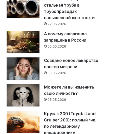
стальная труба в
трубопроводах
повышенной жесткости
22.05.2026
А почему ашваганда
запрещена в России
05.05.2026
Создано новое лекарство
против мигрени
05.05.2026
Можете ли вы изменить
свою личность?
05.05.2026
Крузак 200 (Toyota Land
Cruiser 200): полный гид
по легендарному
внедорожнику