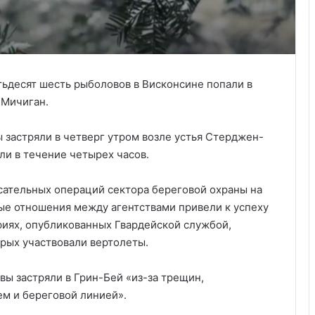
тьдесят шесть рыболовов в Висконсине попали в
 Мичиган.
застряли в четверг утром возле устья Стерджен-
ли в течение четырех часов.
сательных операций сектора береговой охраны на
ные отношения между агентствами привели к успеху
фиях, опубликованных Гвардейской службой,
орых участвовали вертолеты.
вы застряли в Грин-Бей «из-за трещин,
м и береговой линией».