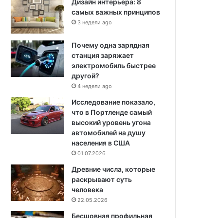
Дизайн интерьера: 8
самых важных принципов
3 недели ago
Почему одна зарядная
станция заряжает
электромобиль быстрее
другой?
4 недели ago
Исследование показало,
что в Портленде самый
высокий уровень угона
автомобилей на душу
населения в США
01.07.2026
Древние числа, которые
раскрывают суть
человека
22.05.2026
Бесшовная профильная