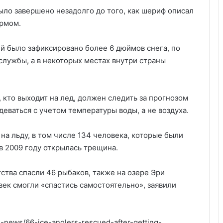
ыло завершено незадолго до того, как шериф описал
ормом.
ей было зафиксировано более 6 дюймов снега, по
лужбы, а в некоторых местах внутри страны
кто выходит на лед, должен следить за прогнозом
деваться с учетом температуры воды, а не воздуха.
на льду, в том числе 134 человека, которые были
 в 2009 году открылась трещина.
тства спасли 46 рыбаков, также на озере Эри
овек смогли «спастись самостоятельно», заявили
news/66-ice-anglers-rescued-after-getting-