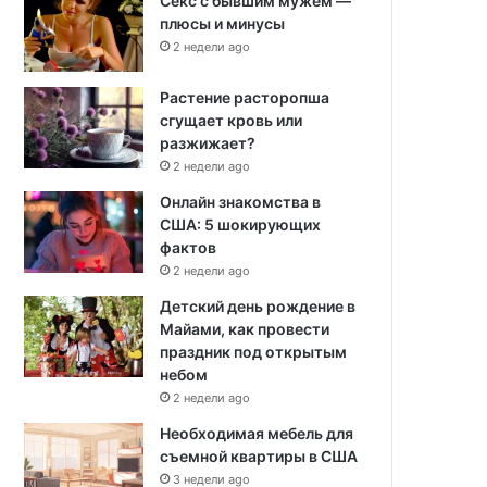
Секс с бывшим мужем —
плюсы и минусы
2 недели ago
Растение расторопша
сгущает кровь или
разжижает?
2 недели ago
Онлайн знакомства в
США: 5 шокирующих
фактов
2 недели ago
Детский день рождение в
Майами, как провести
праздник под открытым
небом
2 недели ago
Необходимая мебель для
съемной квартиры в США
3 недели ago