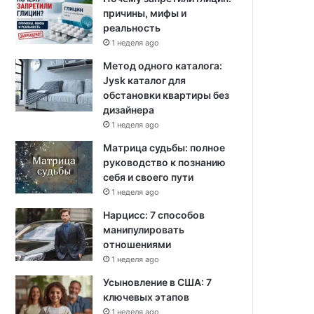
причины, мифы и
реальность
1 неделя ago
Метод одного каталога:
Jysk каталог для
обстановки квартиры без
дизайнера
1 неделя ago
Матрица судьбы: полное
руководство к познанию
себя и своего пути
1 неделя ago
Нарцисс: 7 способов
манипулировать
отношениями
1 неделя ago
Усыновление в США: 7
ключевых этапов
1 неделя ago