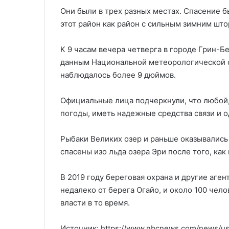
Они были в трех разных местах. Спасение б
этот район как район с сильным зимним шт
К 9 часам вечера четверга в городе Грин-Б
данным Национальной метеорологической с
наблюдалось более 9 дюймов.
Официальные лица подчеркнули, что любой, 
погоды, иметь надежные средства связи и о
Рыбаки Великих озер и раньше оказывались 
спасены изо льда озера Эри после того, как
В 2019 году береговая охрана и другие аген
недалеко от берега Огайо, и около 100 чел
власти в то время.
Источник: https://www.nbcnews.com/news/us-