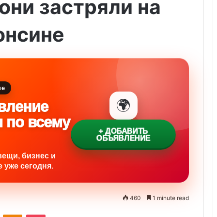
 они застряли на
онсине
ие
🌍
вление
и по всему
+ ДОБАВИТЬ
ОБЪЯВЛЕНИЕ
вещи, бизнес и
 уже сегодня.
460
1 minute read
ontakte
Odnoklassniki
Pocket