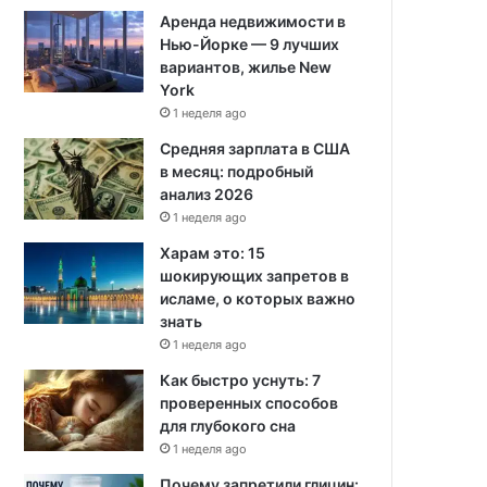
Аренда недвижимости в
Нью-Йорке — 9 лучших
вариантов, жилье New
York
1 неделя ago
Средняя зарплата в США
в месяц: подробный
анализ 2026
1 неделя ago
Харам это: 15
шокирующих запретов в
исламе, о которых важно
знать
1 неделя ago
Как быстро уснуть: 7
проверенных способов
для глубокого сна
1 неделя ago
Почему запретили глицин: