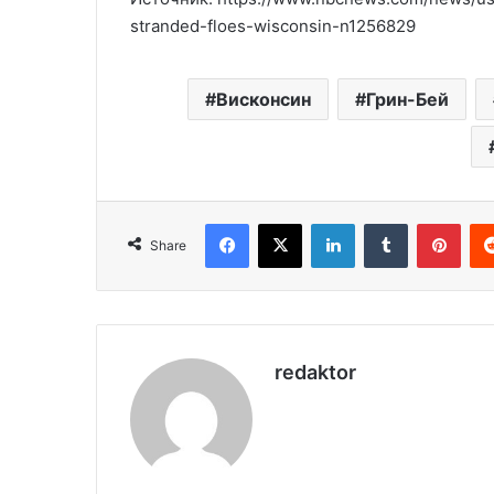
stranded-floes-wisconsin-n1256829
Висконсин
Грин-Бей
Facebook
X
LinkedIn
Tumblr
Pinterest
Share
redaktor