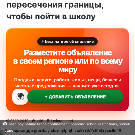
пересечения границы,
чтобы пойти в школу
⚡ Бесплатное объявление
Разместите объявление
в своем регионе или по всему
миру
Продажи, услуги, работа, жилье, вещи, бизнес и
частные предложения — начните уже сегодня.
🌍
+ ДОБАВИТЬ ОБЪЯВЛЕНИЕ
01.10.2019
466
1 minute read
Teen boy behind fence confinement, boarding school restrictions, broken
future