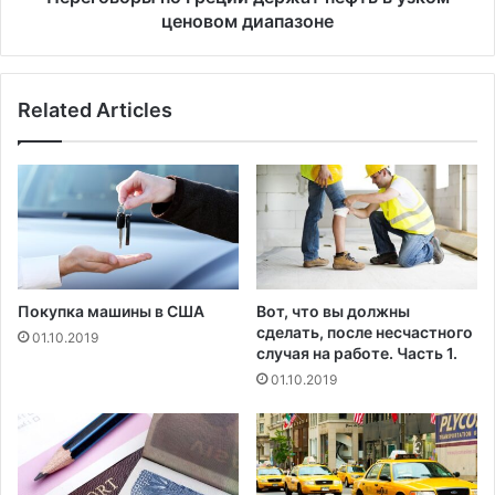
т
п
ценовом диапазоне
а
о
в
Г
л
р
Related Articles
я
е
т
ц
ь
и
с
и
я
д
с
е
а
р
к
ж
т
а
Покупка машины в США
Вот, что вы должны
и
т
сделать, после несчастного
01.10.2019
в
н
случая на работе. Часть 1.
н
е
01.10.2019
ы
ф
м
т
а
ь
н
в
т
у