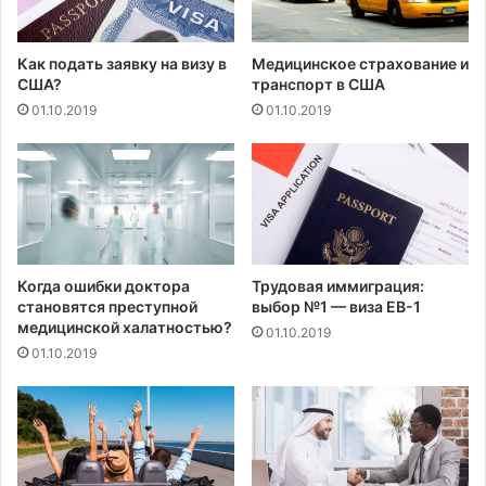
и
з
к
к
р
о
Как подать заявку на визу в
Медицинское страхование и
ы
м
США?
транспорт в США
л
ц
01.10.2019
01.10.2019
о
е
м
н
о
в
о
м
д
и
Когда ошибки доктора
Трудовая иммиграция:
а
становятся преступной
выбор №1 — виза EB-1
медицинской халатностью?
п
01.10.2019
а
01.10.2019
з
о
н
е