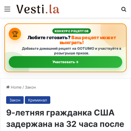
Menu
S
КОНКУРС РЕЦЕПТОВ
🏆
Любите готовить?
Ваш рецепт может
выиграть!
Добавьте домашний рецепт на GOTUIMO и участвуйте в
розыгрыше призов.
Участвовать →
Home
/
Закон
Закон
Криминал
9-летняя гражданка США
задержана на 32 часа после