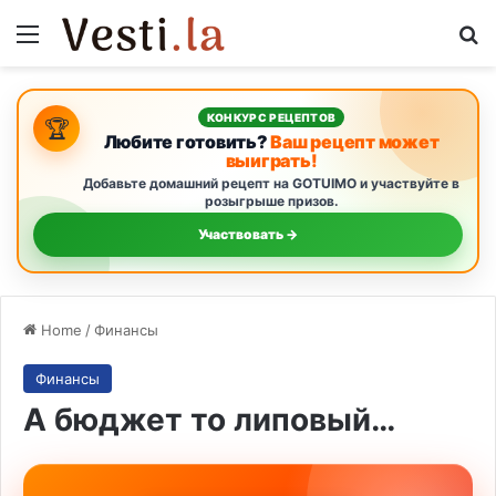
Menu
S
КОНКУРС РЕЦЕПТОВ
🏆
Любите готовить?
Ваш рецепт может
выиграть!
Добавьте домашний рецепт на GOTUIMO и участвуйте в
розыгрыше призов.
Участвовать →
Home
/
Финансы
Финансы
А бюджет то липовый…