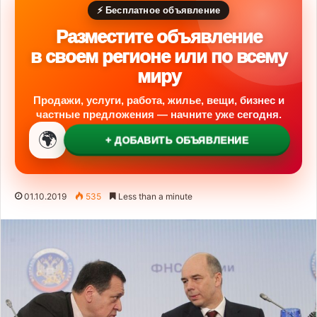
⚡ Бесплатное объявление
Разместите объявление
в своем регионе или по всему
миру
Продажи, услуги, работа, жилье, вещи, бизнес и
частные предложения — начните уже сегодня.
🌍
+ ДОБАВИТЬ ОБЪЯВЛЕНИЕ
01.10.2019
535
Less than a minute