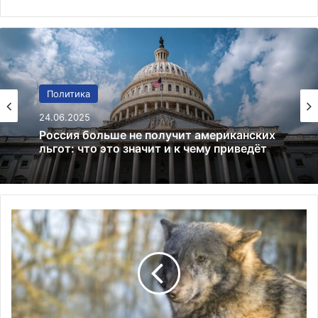
Финансы
Политика
02.01.2025
24.06.2025
Bitcoin преодолевает $97 000:
криптовалютный рынок на подъеме
Россия больше не получит американских
В
льгот: что это значит и к чему приведёт
о
л
к
о
х
р