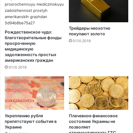
е
н
р
о
о
в
и
о
Трейдеры неохотно
н
е
Рождественское чудо:
покупают золото
о
п
благотворительные фонды
01.10.2019
м
о
просроченную
медицинскую
к
задолженность простых
о
американских граждан
л
01.10.2019
е
н
и
е
V
o
l
t
Укреплению рубля
Плачевное финансовое
препятствуют события в
состояние Украины не
Украине
позволяет
отремонтировать ГТС