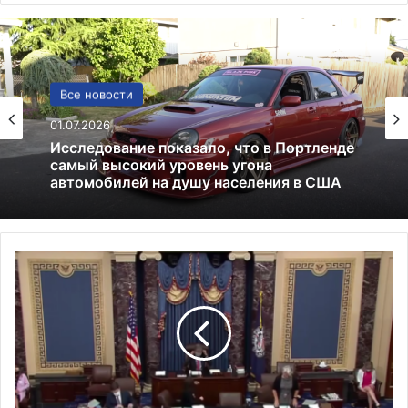
Политика
Все новости
24.06.2025
Россия больше не получит американских
01.07.2026
льгот: что это значит и к чему приведёт
Е
Исследование показало, что в Портленде
щ
самый высокий уровень угона
е
автомобилей на душу населения в США
7
9
3
0
0