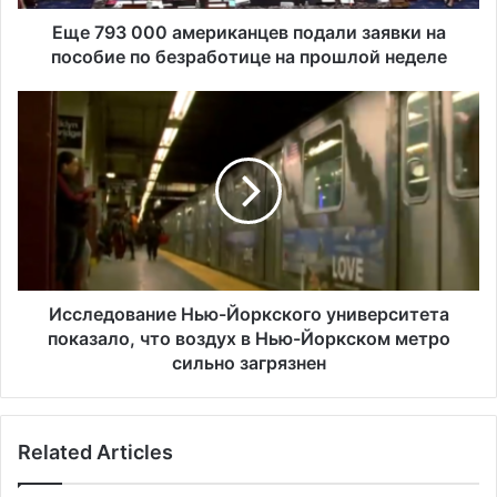
0
а
Еще 793 000 американцев подали заявки на
м
пособие по безработице на прошлой неделе
е
р
И
и
с
к
с
а
л
н
е
ц
д
е
о
в
в
п
а
о
н
Исследование Нью-Йоркского университета
д
и
показало, что воздух в Нью-Йоркском метро
а
е
сильно загрязнен
л
Н
и
ь
з
ю
а
Related Articles
-
я
Й
в