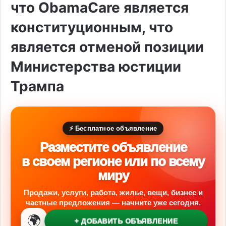
что ObamaCare является
конституционным, что
является отменой позиции
Министерства юстиции
Трампа
⚡ Бесплатное объявление
Разместите объявление
в своем регионе или по всему
миру
Продажи, услуги, работа, жилье, вещи, бизнес и
частные предложения — начните уже сегодня.
🌍
+ ДОБАВИТЬ ОБЪЯВЛЕНИЕ