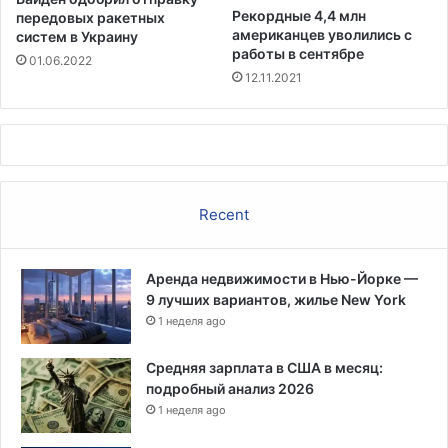
Й
Рекордные 4,4 млн
передовых ракетных
о
американцев уволились с
систем в Украину
р
работы в сентябре
01.06.2022
к
12.11.2021
с
к
о
м
м
е
Recent
т
р
о
Аренда недвижимости в Нью-Йорке —
с
9 лучших вариантов, жилье New York
и
1 неделя ago
л
ь
н
Средняя зарплата в США в месяц:
о
подробный анализ 2026
з
1 неделя ago
а