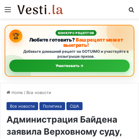
Menu
S
КОНКУРС РЕЦЕПТОВ
🏆
Любите готовить?
Ваш рецепт может
выиграть!
Добавьте домашний рецепт на GOTUIMO и участвуйте в
розыгрыше призов.
Участвовать →
Home
/
Все новости
Все новости
Политика
США
Администрация Байдена
заявила Верховному суду,