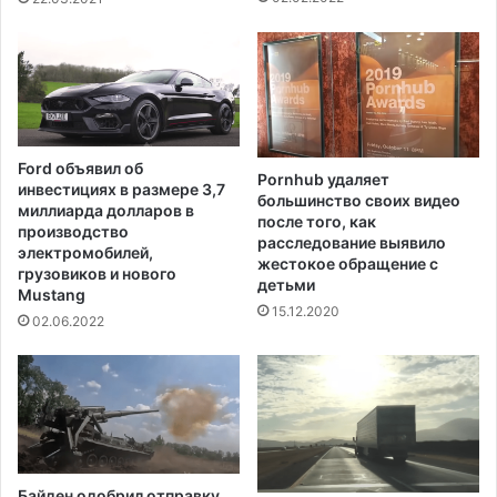
и
к
ц
а
е
з
н
а
а
л
п
о
р
,
Ford объявил об
о
Pornhub удаляет
ч
инвестициях в размере 3,7
большинство своих видео
ш
т
миллиарда долларов в
после того, как
л
о
производство
расследование выявило
о
в
электромобилей,
жестокое обращение с
й
о
грузовиков и нового
детьми
н
Mustang
з
15.12.2020
е
д
02.06.2022
д
у
е
х
л
в
е
Н
ь
ю
-
Байден одобрил отправку