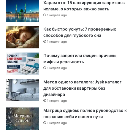
г
Харам это: 15 шокирующих запретов в
р
исламе, о которых важно знать
я
1 неделя ago
з
н
Как быстро уснуть: 7 проверенных
е
способов для глубокого сна
н
1 неделя ago
Почему запретили глицин: причины,
мифы и реальность
1 неделя ago
Метод одного каталога: Jysk каталог
для обстановки квартиры без
дизайнера
1 неделя ago
Матрица судьбы: полное руководство к
познанию себя и своего пути
1 неделя ago