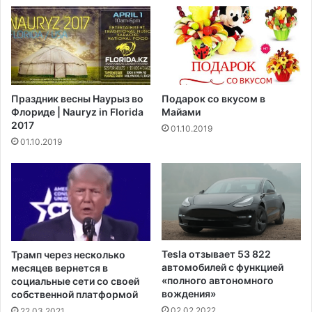
о
к
р
и
к
н
с
а
к
п
о
о
г
Праздник весны Наурыз во
Подарок со вкусом в
с
о
Флориде | Nauryz in Florida
Майами
о
у
2017
01.10.2019
б
н
01.10.2019
и
и
е
в
п
е
о
р
б
с
е
и
з
т
р
е
Tesla отзывает 53 822
Трамп через несколько
а
т
автомобилей с функцией
месяцев вернется в
б
а
«полного автономного
социальные сети со своей
о
п
вождения»
собственной платформой
т
о
02.02.2022
22.03.2021