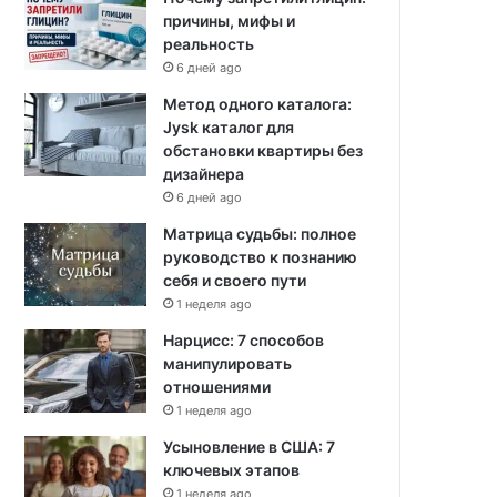
причины, мифы и
реальность
6 дней ago
Метод одного каталога:
Jysk каталог для
обстановки квартиры без
дизайнера
6 дней ago
Матрица судьбы: полное
руководство к познанию
себя и своего пути
1 неделя ago
Нарцисс: 7 способов
манипулировать
отношениями
1 неделя ago
Усыновление в США: 7
ключевых этапов
1 неделя ago