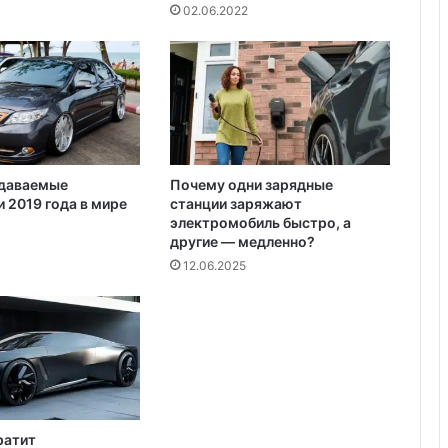
транспортных средств
т
02.06.2022
и
м
Какие летние шины продаются в
а
Украине
л
ь
ч
и
к
даваемые
Почему одни зарядные
а
 2019 года в мире
станции заряжают
н
электромобиль быстро, а
а
другие — медленно?
в
12.06.2025
о
д
н
о
й
г
о
р
ратит