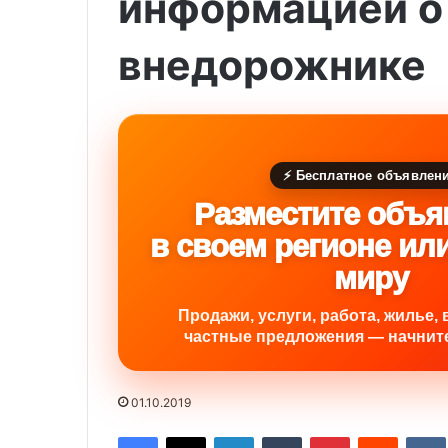
информацией о
внедорожнике
⚡ Бесплатное объявлен
Разместите объя
в своем регионе ил
миру
Продажи, услуги, работа, жилье, 
частные предложения — начните
01.10.2019
Facebook
X
LinkedIn
Tumblr
Pinterest
Reddit
VK