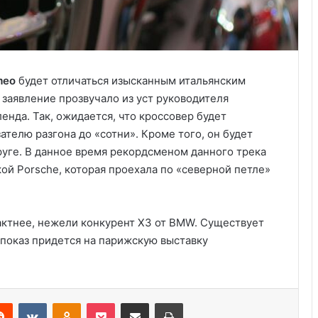
meo
будет отличаться изысканным итальянским
 заявление прозвучало из уст руководителя
енда. Так, ожидается, что кроссовер будет
телю разгона до «сотни». Кроме того, он будет
уге. В данное время рекордсменом данного трека
ой Porsche, которая проехала по «северной петле»
Три четверти американцев боятся
актнее, нежели конкурент X3 от BMW. Существует
полностью автономных
 показ придется на парижскую выставку
транспортных средств
Какие летние шины продаются в
Украине
Reddit
VKontakte
Odnoklassniki
Pocket
Share via Email
Print