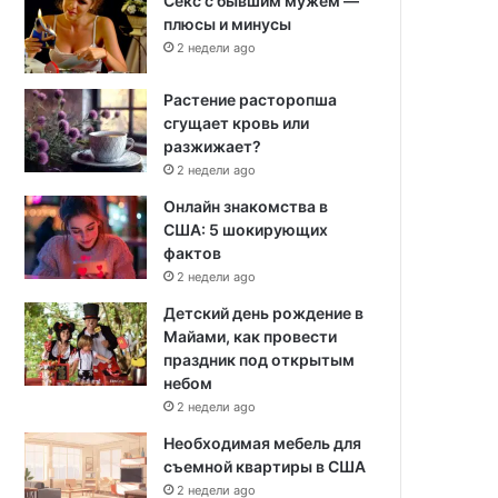
Секс с бывшим мужем —
плюсы и минусы
2 недели ago
Растение расторопша
сгущает кровь или
разжижает?
2 недели ago
Онлайн знакомства в
США: 5 шокирующих
фактов
2 недели ago
Детский день рождение в
Майами, как провести
праздник под открытым
небом
2 недели ago
Необходимая мебель для
съемной квартиры в США
2 недели ago