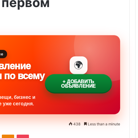
 первом
ие
🌍
вление
и по всему
+ ДОБАВИТЬ
ОБЪЯВЛЕНИЕ
вещи, бизнес и
 уже сегодня.
438
Less than a minute
ontakte
Odnoklassniki
Pocket