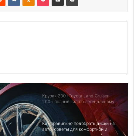
Электромобили — больше не
игрушка: как купить Теслу Модель Y
и не переплатить за хайп
Утилизация авто в США: 7
экологичных способов
Какую комплектацию Volkswagen
Polo выбрать: Trendline, Comfortline
или Highline
Крузак 200 (Toyota Land Cruiser
200): полный гид по легендарному
внедорожнику
Как правильно подобрать диски на
авто: советы для комфортной и
безопасной езды