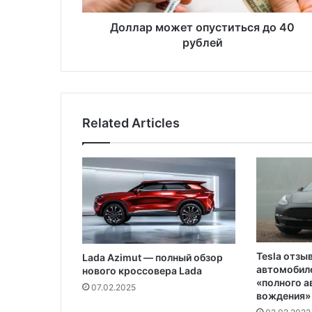
ж
е
Доллар может опуститься до 40
т
рублей
о
п
у
с
т
Related Articles
и
т
ь
с
я
д
о
4
0
Tesla отзы
Lada Azimut — полный обзор
р
автомобиле
нового кроссовера Lada
у
«полного 
07.02.2025
б
вождения»
л