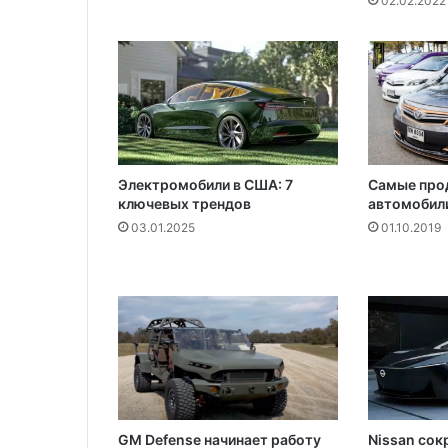
02.02.2022
е
й
Электромобили в США: 7
Самые про
ключевых трендов
автомобили
03.01.2025
01.10.2019
GM Defense начинает работу
Nissan сок