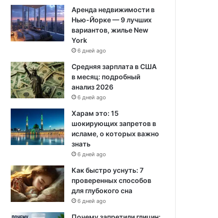
Аренда недвижимости в
Нью-Йорке — 9 лучших
вариантов, жилье New
York
6 дней ago
Средняя зарплата в США
в месяц: подробный
анализ 2026
6 дней ago
Харам это: 15
шокирующих запретов в
исламе, о которых важно
знать
6 дней ago
Как быстро уснуть: 7
проверенных способов
для глубокого сна
6 дней ago
Почему запретили глицин: