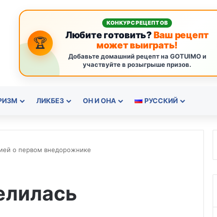
КОНКУРС РЕЦЕПТОВ
Любите готовить?
Ваш рецепт
🏆
может выиграть!
Добавьте домашний рецепт на GOTUIMO и
участвуйте в розыгрыше призов.
РИЗМ
ЛИКБЕЗ
ОН И ОНА
РУССКИЙ
цией о первом внедорожнике
елилась