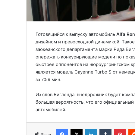
Готовящийся к выпуску автомобиль
Alfa Ro
дизайном и превосходной динамикой. Такое
заокеанского департамента марки Рида Бигл
опережать конкурирующие модели по показа
быстрее оппонентов на нюрбургрингском кр
является модель Cayenne Turbo S от немецк
за 7:59 мин.
Из слов Бигленда, внедорожник будет комп
большая вероятность, что его официальный
автомобилей.
Facebook
X
LinkedIn
Tumblr
Pinterest
Share