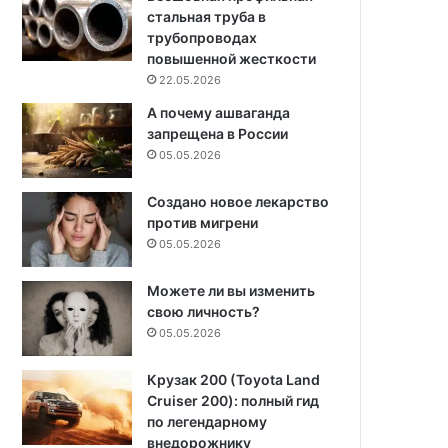
стальная труба в
трубопроводах
повышенной жесткости
22.05.2026
А почему ашваганда
запрещена в России
05.05.2026
Создано новое лекарство
против мигрени
05.05.2026
Можете ли вы изменить
свою личность?
05.05.2026
Крузак 200 (Toyota Land
Cruiser 200): полный гид
по легендарному
внедорожнику