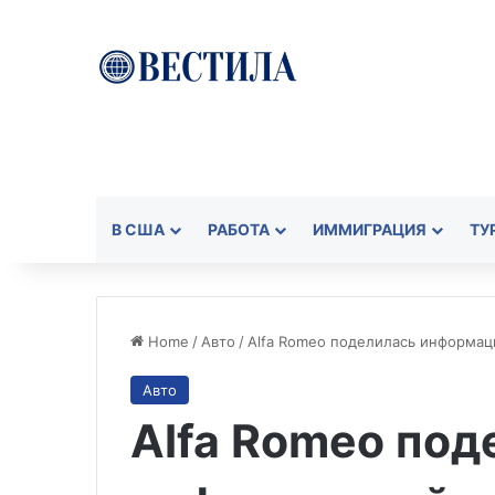
В США
РАБОТА
ИММИГРАЦИЯ
ТУ
Home
/
Авто
/
Alfa Romeo поделилась информа
Авто
Alfa Romeo под