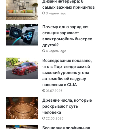
Дизайн интерьера: 8
самых важных принципов
3 недели ago
Почему одна зарядная
станция заряжает
электромобиль быстрее
другой?
4 недели ago
Исследование показало,
что в Портленде самый
высокий уровень угона
автомобилей на душу
населения в США
01.07.2026
Древние числа, которые
раскрывают суть
человека
22.05.2026
Бесшовная профильная