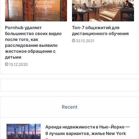
а
д
е
м
Pornhub удаляет
Топ-7 общежитий для
и
большинство своих видео
дистанционного обучения
и
после того, как
22.12.2021
С
расследование выявило
Ш
жестокое обращение с
А
детьми
15.12.2020
Recent
Аренда недвижимости в Нью-Йорке —
9 лучших вариантов, жилье New York