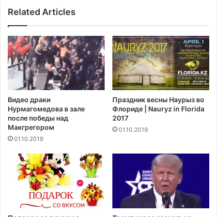
и
т
Related Articles
й
а
м
л
е
а
с
п
я
е
ц
р
п
в
о
о
ч
й
Видео драки
Праздник весны Наурыз во
т
ж
Нурмагомедова в зале
Флориде | Nauryz in Florida
и
е
после победы над
2017
з
н
Макгрегором‍
01.10.2019
а
щ
01.10.2019
1
и
0
н
л
о
е
й
т
-
с
п
и