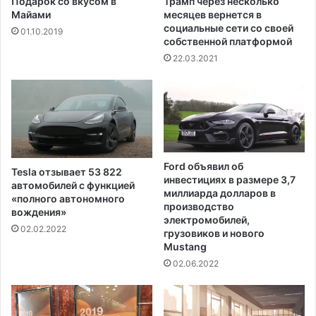
Подарок со вкусом в
Трамп через несколько
к
Майами
месяцев вернется в
е
социальные сети со своей
01.10.2019
собственной платформой
р
о
22.03.2021
м
В
о
е
н
н
о
Ford объявил об
Tesla отзывает 53 822
-
инвестициях в размере 3,7
автомобилей с функцией
м
миллиарда долларов в
«полного автономного
о
производство
вождения»
электромобилей,
р
02.02.2022
грузовиков и нового
с
Mustang
к
02.06.2022
о
й
а
к