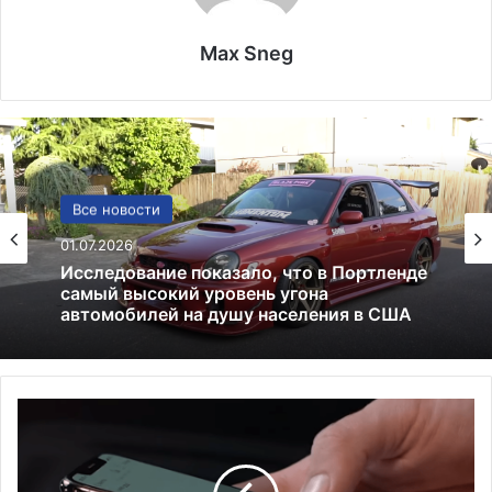
Max Sneg
Политика
Все новости
24.06.2025
Россия больше не получит американских
01.07.2026
льгот: что это значит и к чему приведёт
Б
Исследование показало, что в Портленде
и
самый высокий уровень угона
т
автомобилей на душу населения в США
к