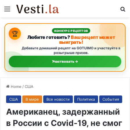
Menu
S
КОНКУРС РЕЦЕПТОВ
🏆
Любите готовить?
Ваш рецепт может
выиграть!
Добавьте домашний рецепт на GOTUIMO и участвуйте в
розыгрыше призов.
Участвовать →
Home
/
США
США
В мире
Все новости
Политика
События
Американец, задержанный
в России с Covid-19, не смог