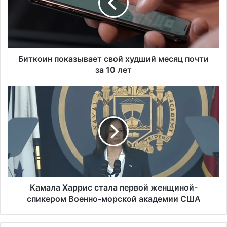
о
и
н
п
о
к
Биткоин показывает свой худший месяц почти
а
за 10 лет
з
ы
К
в
а
а
м
е
а
т
л
с
а
в
Х
о
а
й
р
х
р
Камала Харрис стала первой женщиной-
у
и
спикером Военно-морской академии США
д
с
ш
с