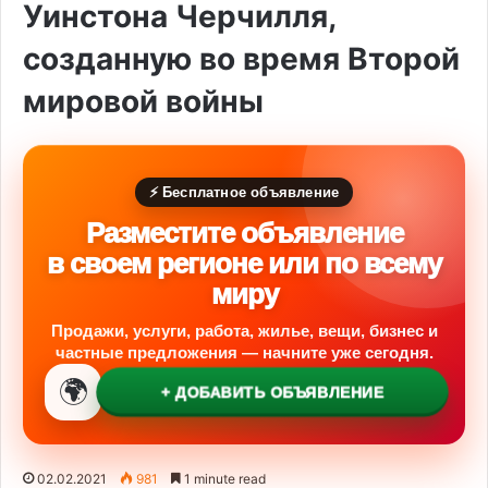
Уинстона Черчилля,
созданную во время Второй
мировой войны
⚡ Бесплатное объявление
Разместите объявление
в своем регионе или по всему
миру
Продажи, услуги, работа, жилье, вещи, бизнес и
частные предложения — начните уже сегодня.
🌍
+ ДОБАВИТЬ ОБЪЯВЛЕНИЕ
02.02.2021
981
1 minute read