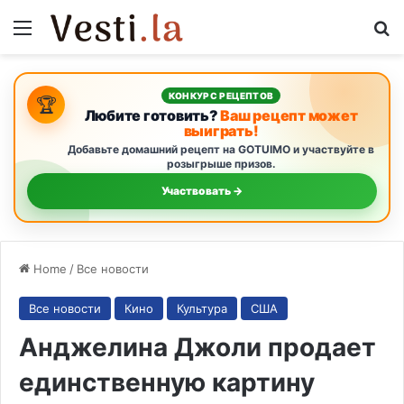
Menu
S
КОНКУРС РЕЦЕПТОВ
🏆
Любите готовить?
Ваш рецепт может
выиграть!
Добавьте домашний рецепт на GOTUIMO и участвуйте в
розыгрыше призов.
Участвовать →
Home
/
Все новости
Все новости
Кино
Культура
США
Анджелина Джоли продает
единственную картину