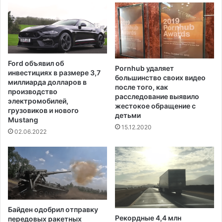
с
к
т
а
ь
м
в
н
о
о
в
с
Ford объявил об
т
Pornhub удаляет
и
инвестициях в размере 3,7
большинство своих видео
о
т
миллиарда долларов в
после того, как
р
ь
производство
расследование выявило
о
м
электромобилей,
жестокое обращение с
м
грузовиков и нового
а
детьми
п
Mustang
с
15.12.2020
р
к
02.06.2022
о
и
ц
д
е
л
с
я
с
л
е
и
п
ц
Байден одобрил отправку
о
а
Рекордные 4,4 млн
передовых ракетных