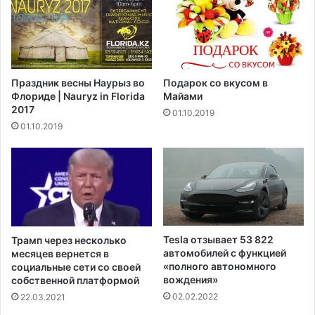
т
и
с
к
о
а
х
н
р
с
Праздник весны Наурыз во
Подарок со вкусом в
а
к
Флориде | Nauryz in Florida
Майами
н
и
2017
01.10.2019
я
м
01.10.2019
т
п
ь
у
н
т
е
е
п
ш
р
е
е
с
д
т
Tesla отзывает 53 822
Трамп через несколько
в
в
автомобилей с функцией
месяцев вернется в
з
е
«полного автономного
социальные сети со своей
я
вождения»
н
собственной платформой
т
н
02.02.2022
22.03.2021
о
и