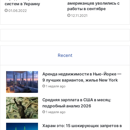
и
американцев уволились с
систем в Украину
м
работы в сентябре
01.06.2022
п
12.11.2021
и
ч
м
е
н
т
Recent
у
Т
р
Аренда недвижимости в Нью-Йорке —
а
9 лучших вариантов, жилье New York
м
п
1 неделя ago
а
Средняя зарплата в США в месяц:
подробный анализ 2026
1 неделя ago
Харам это: 15 шокирующих запретов в