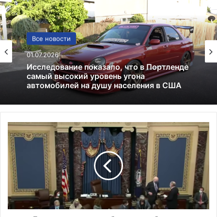
Культура
Все новости
25.10.2025
01.07.2026
Чтение: 6 мощных причин читать перед
сном каждый день
Д
Исследование показало, что в Портленде
в
самый высокий уровень угона
а
автомобилей на душу населения в США
с
е
н
а
т
о