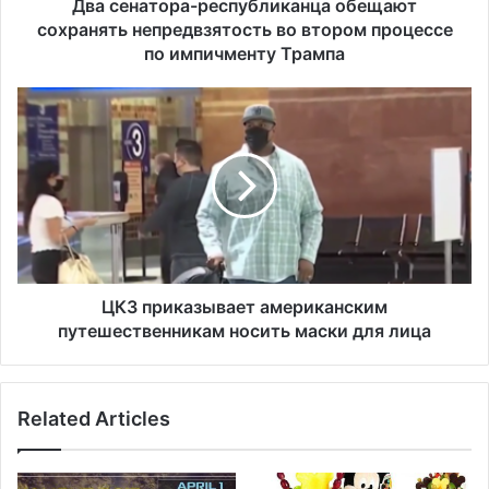
р
Два сенатора-республиканца обещают
а
сохранять непредвзятость во втором процессе
-
по импичменту Трампа
р
е
Ц
с
К
п
З
у
п
б
р
л
и
и
к
к
а
а
з
н
ы
ЦКЗ приказывает американским
ц
в
путешественникам носить маски для лица
а
а
о
е
б
т
е
Related Articles
а
щ
м
а
е
ю
р