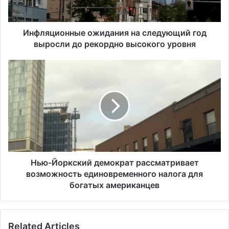
о
н
н
Инфляционные ожидания на следующий год
ы
выросли до рекордно высокого уровня
е
о
Н
ж
ь
и
ю
д
-
а
Й
н
о
и
р
я
к
н
с
а
к
Нью-Йоркский демократ рассматривает
с
и
возможность единовременного налога для
л
й
богатых американцев
е
д
д
е
у
м
ю
Related Articles
о