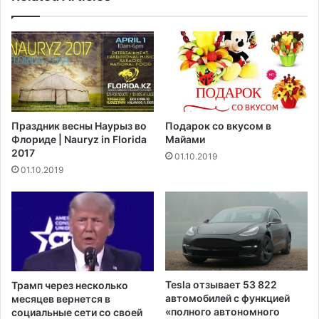
щ
к
и
р
й
а
г
т
о
р
д
а
в
с
ы
с
Праздник весны Наурыз во
Подарок со вкусом в
р
м
Флориде | Nauryz in Florida
Майами
о
а
2017
01.10.2019
с
т
01.10.2019
л
р
и
и
д
в
о
а
р
е
е
т
к
в
о
о
Tesla отзывает 53 822
Трамп через несколько
р
з
автомобилей с функцией
месяцев вернется в
д
м
«полного автономного
социальные сети со своей