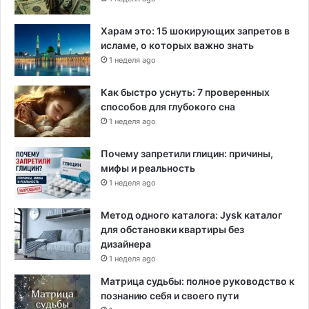
к
а
Харам это: 15 шокирующих запретов в
н
исламе, о которых важно знать
ц
1 неделя ago
е
в
Как быстро уснуть: 7 проверенных
способов для глубокого сна
1 неделя ago
Почему запретили глицин: причины,
мифы и реальность
1 неделя ago
Метод одного каталога: Jysk каталог
для обстановки квартиры без
дизайнера
1 неделя ago
Матрица судьбы: полное руководство к
познанию себя и своего пути