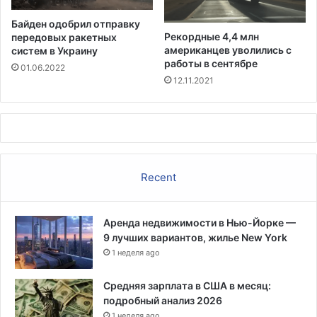
о
н
Байден одобрил отправку
а
Рекордные 4,4 млн
передовых ракетных
л
американцев уволились с
систем в Украину
о
работы в сентябре
01.06.2022
г
12.11.2021
а
д
л
я
б
о
Recent
г
а
т
Аренда недвижимости в Нью-Йорке —
ы
9 лучших вариантов, жилье New York
х
1 неделя ago
а
м
е
Средняя зарплата в США в месяц:
р
подробный анализ 2026
и
1 неделя ago