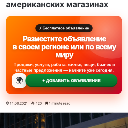
американских магазинах
⚡ Бесплатное объявление
Разместите объявление
в своем регионе или по всему
миру
Продажи, услуги, работа, жилье, вещи, бизнес и
частные предложения — начните уже сегодня.
🌍
+ ДОБАВИТЬ ОБЪЯВЛЕНИЕ
14.06.2021
420
1 minute read