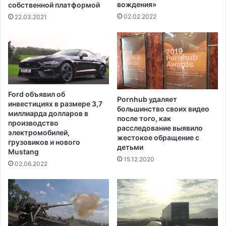
н
о
вождения»
собственной платформой
о
ж
02.02.2022
22.03.2021
в
н
ы
о
с
с
о
т
к
ь
о
е
г
д
Ford объявил об
о
Pornhub удаляет
и
инвестициях в размере 3,7
большинство своих видео
у
н
миллиарда долларов в
после того, как
р
о
производство
расследование выявило
о
в
электромобилей,
жестокое обращение с
в
р
грузовиков и нового
детьми
н
Mustang
е
15.12.2020
я
м
02.06.2022
е
н
н
о
г