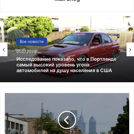
США
Все новости
13.06.2025
01.07.2026
Америка имеет огромный избыток сыра
И
Исследование показало, что в Портленде
н
самый высокий уровень угона
автомобилей на душу населения в США
ф
л
я
ц
и