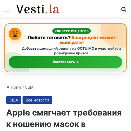
Menu
S
КОНКУРС РЕЦЕПТОВ
🏆
Любите готовить?
Ваш рецепт может
выиграть!
Добавьте домашний рецепт на GOTUIMO и участвуйте в
розыгрыше призов.
Участвовать →
Home
/
США
США
Все новости
Apple смягчает требования
к ношению масок в