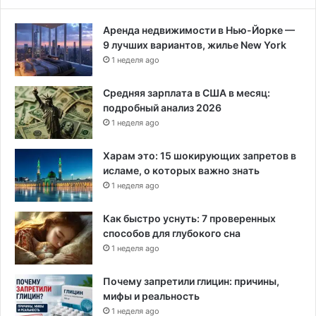
о
л
Аренда недвижимости в Нью-Йорке —
и
9 лучших вариантов, жилье New York
в
Б
1 неделя ago
е
л
Средняя зарплата в США в месяц:
о
подробный анализ 2026
м
1 неделя ago
д
о
Харам это: 15 шокирующих запретов в
м
исламе, о которых важно знать
е
1 неделя ago
Как быстро уснуть: 7 проверенных
способов для глубокого сна
1 неделя ago
Почему запретили глицин: причины,
мифы и реальность
1 неделя ago