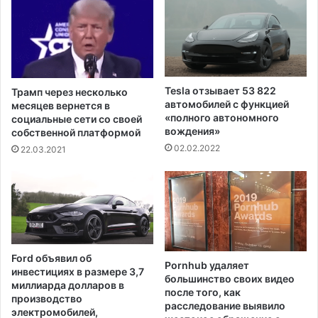
в
р
ы
а
б
з
о
и
р
л
н
а
Tesla отзывает 53 822
Трамп через несколько
о
э
автомобилей с функцией
месяцев вернется в
й
к
«полного автономного
социальные сети со своей
к
вождения»
и
собственной платформой
а
п
02.02.2022
22.03.2021
м
а
п
ж
а
в
н
о
и
е
и
н
н
н
Ford объявил об
а
Pornhub удаляет
о
инвестициях в размере 3,7
большинство своих видео
г
г
миллиарда долларов в
после того, как
л
о
производство
расследование выявило
а
к
электромобилей,