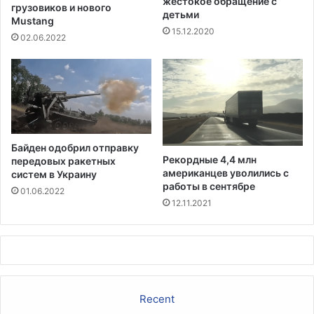
жестокое обращение с
в
грузовиков и нового
о
детьми
н
Mustang
р
15.12.2020
ы
а
02.06.2022
е
б
к
л
о
я
м
В
м
М
у
С
н
С
Байден одобрил отправку
и
Ш
Рекордные 4,4 млн
передовых ракетных
к
А
американцев уволились с
систем в Украину
а
работы в сентябре
01.06.2022
ц
12.11.2021
и
о
н
н
ы
е
Recent
р