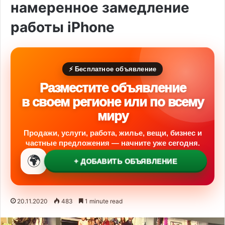
намеренное замедление
работы iPhone
⚡ Бесплатное объявление
Разместите объявление
в своем регионе или по всему
миру
Продажи, услуги, работа, жилье, вещи, бизнес и
частные предложения — начните уже сегодня.
🌍
+ ДОБАВИТЬ ОБЪЯВЛЕНИЕ
20.11.2020
483
1 minute read