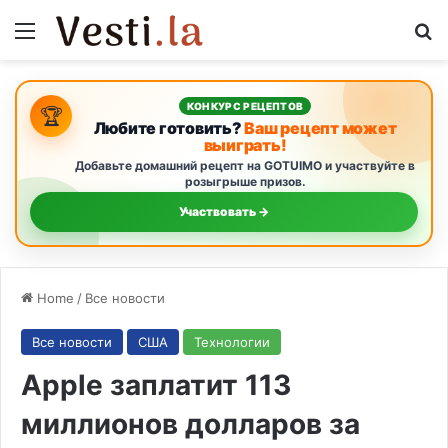
Menu
S
КОНКУРС РЕЦЕПТОВ
🏆
Любите готовить?
Ваш рецепт может
выиграть!
Добавьте домашний рецепт на GOTUIMO и участвуйте в
розыгрыше призов.
Участвовать →
Home
/
Все новости
Все новости
США
Технологии
Apple заплатит 113
миллионов долларов за