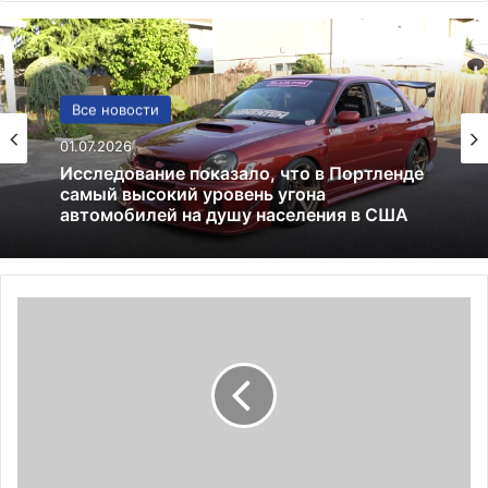
Авто
05.05.2026
Все новости
Крузак 200 (Toyota Land Cruiser 200):
01.07.2026
полный гид по легендарному
внедорожнику
Харви
Исследование показало, что в Портленде
Вайнштейн
самый высокий уровень угона
обвиняется
автомобилей на душу населения в США
в
изнасиловании
4
женщин,
в