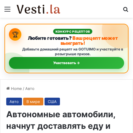
Menu
Se
КОНКУРС РЕЦЕПТОВ
🏆
Любите готовить?
Ваш рецепт может
выиграть!
Добавьте домашний рецепт на GOTUIMO и участвуйте в
розыгрыше призов.
Участвовать →
Home
/
Авто
Авто
В мире
США
Автономные автомобили,
начнут доставлять еду и