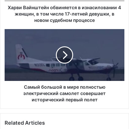
том
числе
Харви Вайнштейн обвиняется в изнасиловании 4
17-
женщин, в том числе 17-летней девушки, в
летней
новом судебном процессе
девушки,
в
Самый
новом
большой
судебном
в
процессе
мире
полностью
электрический
самолет
совершает
исторический
первый
Самый большой в мире полностью
полет
электрический самолет совершает
исторический первый полет
Related Articles