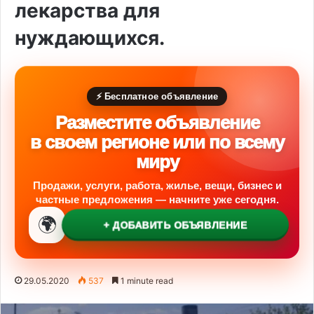
лекарства для
нуждающихся.
⚡ Бесплатное объявление
Разместите объявление
в своем регионе или по всему
миру
Продажи, услуги, работа, жилье, вещи, бизнес и
частные предложения — начните уже сегодня.
🌍
+ ДОБАВИТЬ ОБЪЯВЛЕНИЕ
29.05.2020
537
1 minute read