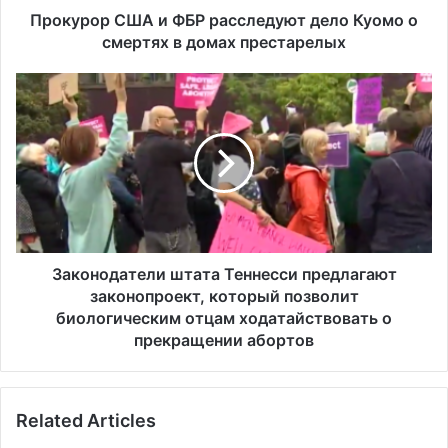
в
Прокурор США и ФБР расследуют дело Куомо о
домах
смертях в домах престарелых
престарелых
Законодатели
штата
Теннесси
предлагают
законопроект,
который
позволит
биологическим
отцам
ходатайствовать
Законодатели штата Теннесси предлагают
о
законопроект, который позволит
прекращении
биологическим отцам ходатайствовать о
абортов
прекращении абортов
Related Articles