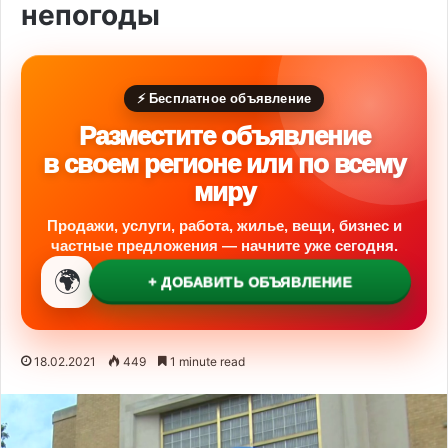
непогоды
⚡ Бесплатное объявление
Разместите объявление
в своем регионе или по всему
миру
Продажи, услуги, работа, жилье, вещи, бизнес и
частные предложения — начните уже сегодня.
🌍
+ ДОБАВИТЬ ОБЪЯВЛЕНИЕ
18.02.2021
449
1 minute read