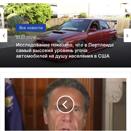
Погода
Все новости
12.12.2025
01.07.2026
Погода в Киеве: прогноз, климат и
особенности зимней столицы
Исследование показало, что в Портленде
Прокурор
самый высокий уровень угона
США
автомобилей на душу населения в США
и
ФБР
расследуют
дело
Куомо
о
смертях