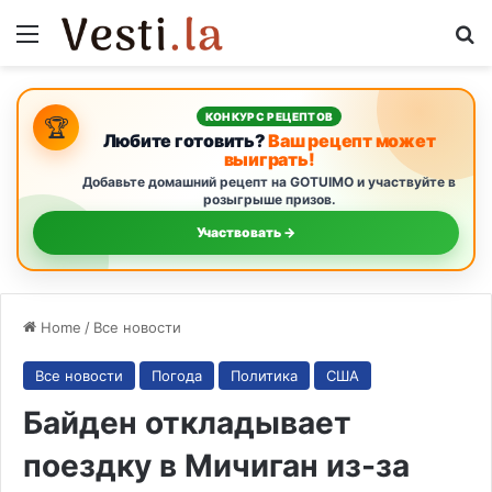
Menu
Se
КОНКУРС РЕЦЕПТОВ
🏆
Любите готовить?
Ваш рецепт может
выиграть!
Добавьте домашний рецепт на GOTUIMO и участвуйте в
розыгрыше призов.
Участвовать →
Home
/
Все новости
Все новости
Погода
Политика
США
Байден откладывает
поездку в Мичиган из-за