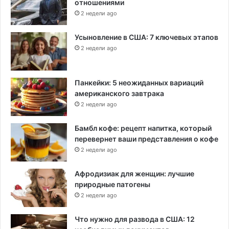
отношениями
е
2 недели ago
о
ф
Усыновление в США: 7 ключевых этапов
и
2 недели ago
ц
и
а
Панкейки: 5 неожиданных вариаций
л
американского завтрака
ь
н
2 недели ago
ы
е
Бамбл кофе: рецепт напитка, который
л
перевернет ваши представления о кофе
и
2 недели ago
ц
а
Афродизиак для женщин: лучшие
С
природные патогены
Ш
2 недели ago
А
и
Что нужно для развода в США: 12
З