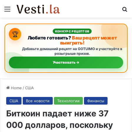
Menu
S
КОНКУРС РЕЦЕПТОВ
🏆
Любите готовить?
Ваш рецепт может
выиграть!
Добавьте домашний рецепт на GOTUIMO и участвуйте в
розыгрыше призов.
Участвовать →
Home
/
США
США
Все новости
Технологии
Финансы
Биткоин падает ниже 37
000 долларов, поскольку