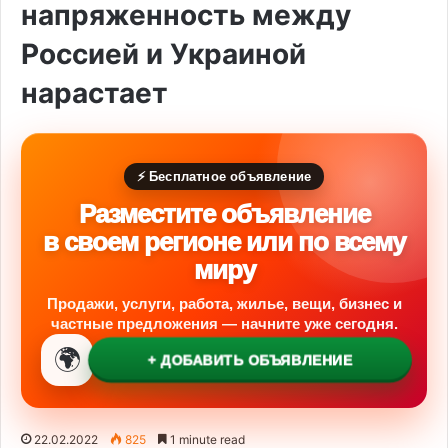
напряженность между
Россией и Украиной
нарастает
⚡ Бесплатное объявление
Разместите объявление
в своем регионе или по всему
миру
Продажи, услуги, работа, жилье, вещи, бизнес и
частные предложения — начните уже сегодня.
🌍
+ ДОБАВИТЬ ОБЪЯВЛЕНИЕ
22.02.2022
825
1 minute read