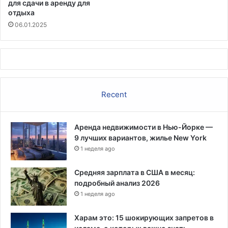
для сдачи в аренду для
а
отдыха
с
06.01.2025
ш
т
а
б
н
о
г
Recent
о
в
т
Аренда недвижимости в Нью-Йорке —
о
9 лучших вариантов, жилье New York
р
1 неделя ago
ж
е
Средняя зарплата в США в месяц:
н
подробный анализ 2026
и
1 неделя ago
я
,
Харам это: 15 шокирующих запретов в
у