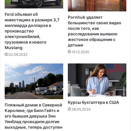
а
а
ю
з
Ford объявил об
щ
о
Pornhub удаляет
инвестициях в размере 3,7
е
большинство своих видео
й
миллиарда долларов в
м
после того, как
в
производство
расследование выявило
з
о
электромобилей,
жестокое обращение с
а
з
грузовиков и нового
детьми
в
м
Mustang
15.12.2020
о
о
02.06.2022
д
ж
е
н
в
о
Л
г
у
о
и
к
з
р
и
Курсы бухгалтера в США
у
Пляжный домик в Северной
а
п
28.05.2024
Каролине, где Билл Гейтс и
н
н
его бывшая девушка Энн
е
о
Уинблад проводили долгие
выходные, теперь доступен
м