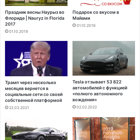
н
а
ы
Праздник весны Наурыз во
Подарок со вкусом в
р
м
Флориде | Nauryz in Florida
Майами
е
о
2017
01.10.2019
н
г
01.10.2019
а
у
н
т
е
с
ф
т
т
а
е
т
п
ь
е
н
Tesla отзывает 53 822
Трамп через несколько
р
а
автомобилей с функцией
месяцев вернется в
е
ч
«полного автономного
социальные сети со своей
р
а
вождения»
собственной платформой
а
л
02.02.2022
22.03.2021
б
ь
а
н
т
о
ы
й
в
ф