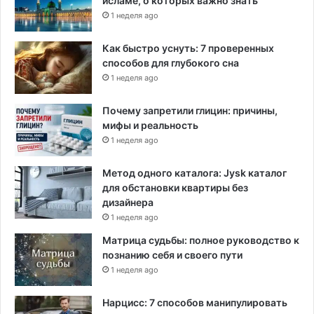
исламе, о которых важно знать
т
в
1 неделя ago
е
р
Как быстро уснуть: 7 проверенных
ж
способов для глубокого сна
д
1 неделя ago
а
ю
Почему запретили глицин: причины,
т
мифы и реальность
м
1 неделя ago
н
о
Метод одного каталога: Jysk каталог
г
для обстановки квартиры без
о
дизайнера
ч
1 неделя ago
и
с
Матрица судьбы: полное руководство к
л
познанию себя и своего пути
е
1 неделя ago
н
н
Нарцисс: 7 способов манипулировать
ы