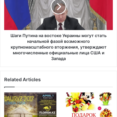
и
и
л
П
р
у
а
т
н
и
е
н
н
а
Шаги Путина на востоке Украины могут стать
и
н
начальной фазой возможного
я
а
крупномасштабного вторжения, утверждают
п
в
многочисленные официальные лица США и
р
о
Запада
и
с
в
т
з
о
р
к
Related Articles
ы
е
в
У
е
к
и
р
п
а
о
и
ж