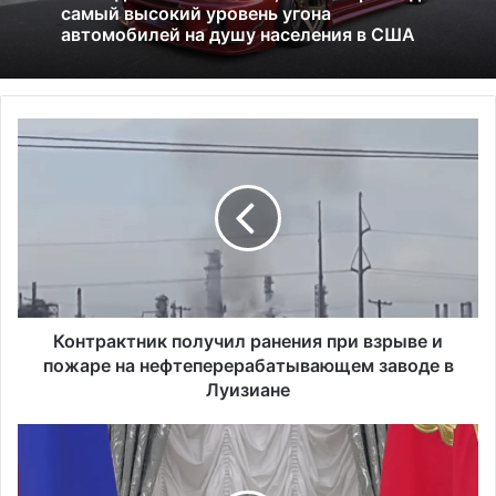
Многофункциональное устройство: всё,
01.07.2026
что нужно знать о принтерах МФУ
К
Исследование показало, что в Портленде
о
самый высокий уровень угона
н
автомобилей на душу населения в США
т
р
а
к
т
н
и
Контрактник получил ранения при взрыве и
к
пожаре на нефтеперерабатывающем заводе в
п
Луизиане
о
л
Ш
у
а
ч
г