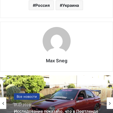
Россия
Украина
Max Sneg
Реклама
Все новости
29.06.2025