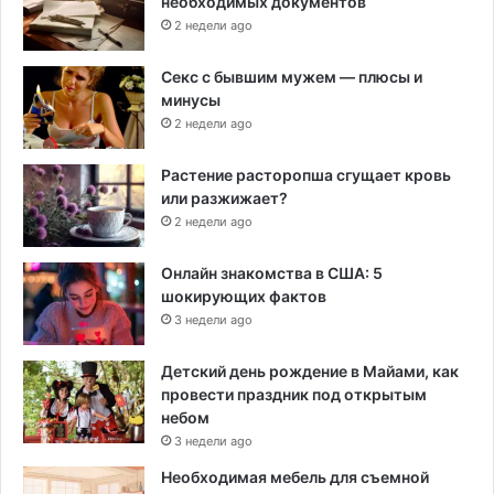
необходимых документов
а
2 недели ago
п
а
Секс с бывшим мужем — плюсы и
д
минусы
а
2 недели ago
Растение расторопша сгущает кровь
или разжижает?
2 недели ago
Онлайн знакомства в США: 5
шокирующих фактов
3 недели ago
Детский день рождение в Майами, как
провести праздник под открытым
небом
3 недели ago
Необходимая мебель для съемной