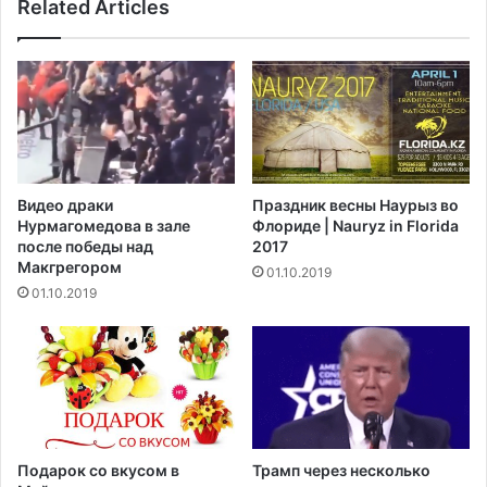
В
Related Articles
и
е
н
р
ы
х
о
о
т
в
C
н
O
ы
V
й
I
Видео драки
Праздник весны Наурыз во
с
D
Нурмагомедова в зале
Флориде | Nauryz in Florida
у
-
после победы над
2017
д
1
Макгрегором‍
01.10.2019
р
9
01.10.2019
а
,
с
д
с
о
м
м
о
а
т
п
р
р
е
е
Подарок со вкусом в
Трамп через несколько
т