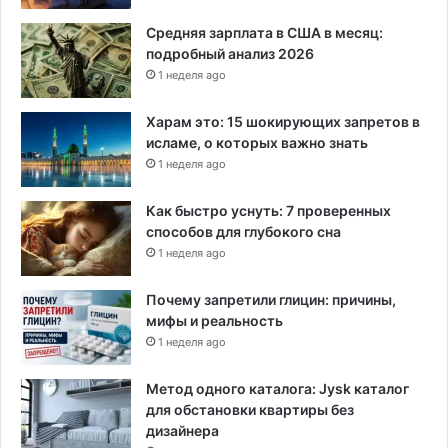
ч
и
Средняя зарплата в США в месяц:
в
подробный анализ 2026
а
1 неделя ago
е
т
Харам это: 15 шокирующих запретов в
ж
исламе, о которых важно знать
е
1 неделя ago
н
щ
Как быстро уснуть: 7 проверенных
и
способов для глубокого сна
н
1 неделя ago
Почему запретили глицин: причины,
мифы и реальность
1 неделя ago
Метод одного каталога: Jysk каталог
для обстановки квартиры без
дизайнера