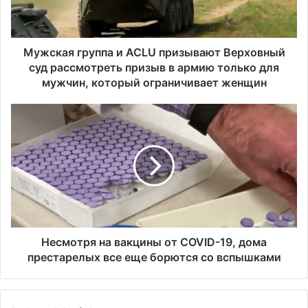
я
г
р
у
Мужская группа и ACLU призывают Верховный
п
суд рассмотреть призыв в армию только для
п
мужчин, который ограничивает женщин
а
и
Н
A
е
C
с
L
м
U
о
п
т
р
р
и
я
з
н
ы
а
Несмотря на вакцины от COVID-19, дома
в
в
престарелых все еще борются со вспышками
а
а
ю
к
т
ц