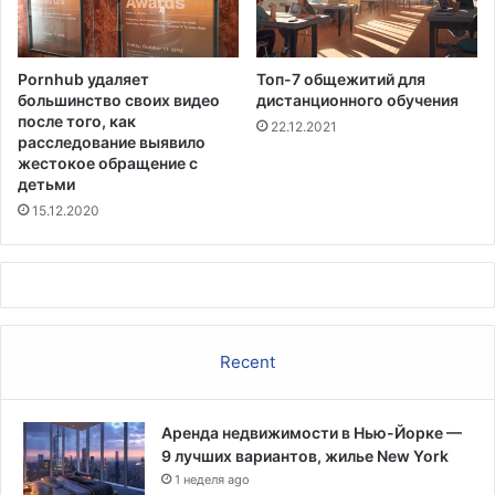
я
о
м
в
у
с
Pornhub удаляет
Топ-7 общежитий для
ж
п
большинство своих видео
дистанционного обучения
ч
ы
после того, как
22.12.2021
и
ш
расследование выявило
н
к
жестокое обращение с
,
а
детьми
к
м
15.12.2020
о
и
т
о
р
ы
й
Recent
о
г
р
а
Аренда недвижимости в Нью-Йорке —
н
9 лучших вариантов, жилье New York
и
1 неделя ago