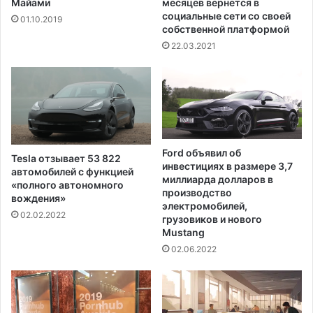
с
Майами
месяцев вернется в
ь
т
социальные сети со своей
01.10.2019
п
собственной платформой
а
р
р
22.03.2021
и
е
з
л
ы
ы
в
х
в
в
а
с
р
е
Ford объявил об
Tesla отзывает 53 822
м
е
инвестициях в размере 3,7
автомобилей с функцией
и
щ
миллиарда долларов в
«полного автономного
ю
е
производство
вождения»
т
электромобилей,
б
02.02.2022
о
грузовиков и нового
о
Mustang
л
р
ь
02.06.2022
ю
к
т
о
с
д
я
л
с