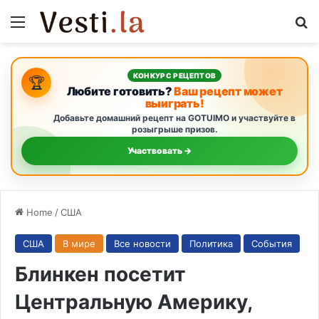
Menu
S
КОНКУРС РЕЦЕПТОВ
🏆
Любите готовить?
Ваш рецепт может
выиграть!
Добавьте домашний рецепт на GOTUIMO и участвуйте в
розыгрыше призов.
Участвовать →
Home
/
США
США
В мире
Все новости
Политика
События
Блинкен посетит
Центральную Америку,