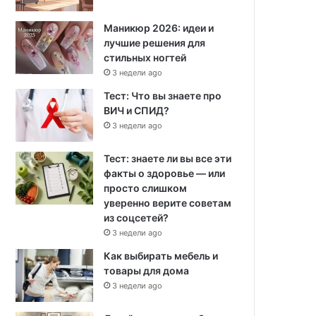
Маникюр 2026: идеи и
лучшие решения для
стильных ногтей
3 недели ago
Тест: Что вы знаете про
ВИЧ и СПИД?
3 недели ago
Тест: знаете ли вы все эти
факты о здоровье — или
просто слишком
уверенно верите советам
из соцсетей?
3 недели ago
Как выбирать мебель и
товары для дома
3 недели ago