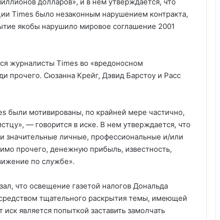
миллионов долларов», и в нем утверждается, что
ии Times было незаконным нарушением контракта,
рытие якобы нарушило мировое соглашение 2001
тся журналисты Times во «вредоносном
и прочего. Сюзанна Крейг, Дэвид Барстоу и Расс
es были мотивированы, по крайней мере частично,
стцу», — говорится в иске. В нем утверждается, что
и значительные личные, профессиональные и/или
мимо прочего, денежную прибыль, известность,
вижение по службе».
зал, что освещение газетой налогов Дональда
осредством тщательного раскрытия темы, имеющей
 иск является попыткой заставить замолчать