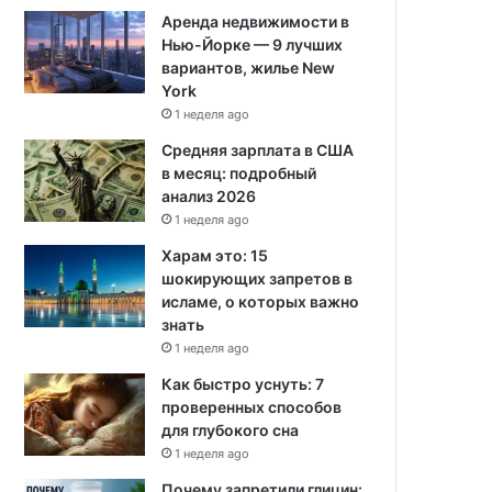
Аренда недвижимости в
Нью-Йорке — 9 лучших
вариантов, жилье New
York
1 неделя ago
Средняя зарплата в США
в месяц: подробный
анализ 2026
1 неделя ago
Харам это: 15
шокирующих запретов в
исламе, о которых важно
знать
1 неделя ago
Как быстро уснуть: 7
проверенных способов
для глубокого сна
1 неделя ago
Почему запретили глицин: