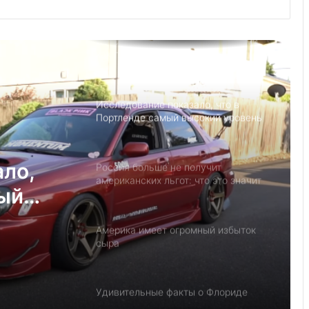
Детский день рождение в Майами,
как провести праздник под
открытым небом
Исследование показало, что в
Портленде самый высокий уровень
угона автомобилей на душу
населения в США
ало,
Россия больше не получит
американских льгот: что это значит
мый
и к чему приведёт
на
Америка имеет огромный избыток
у
сыра
Удивительные факты о Флориде