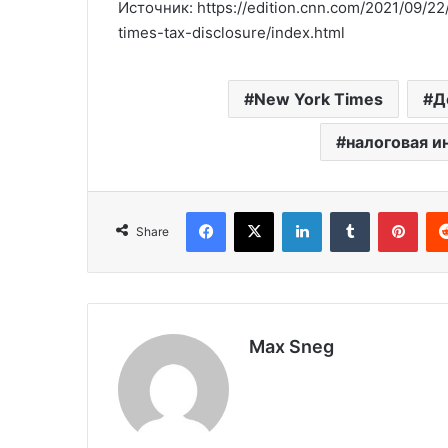
Источник: https://edition.cnn.com/2021/09/2
times-tax-disclosure/index.html
New York Times
Д
налоговая 
Facebook
X
LinkedIn
Tumblr
Pinterest
Share
Max Sneg