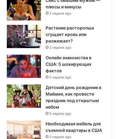
Секс с бывшим мужем —
плюсы и минусы
2 недели ago
Растение расторопша
сгущает кровь или
разжижает?
2 недели ago
Онлайн знакомства в
США: 5 шокирующих
фактов
2 недели ago
Детский день рождение в
Майами, как провести
праздник под открытым
небом
3 недели ago
Необходимая мебель для
съемной квартиры в США
3 недели ago