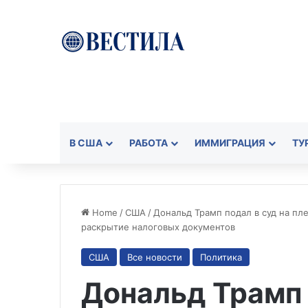
В США
РАБОТА
ИММИГРАЦИЯ
ТУ
Home
/
США
/
Дональд Трамп подал в суд на пл
раскрытие налоговых документов
США
Все новости
Политика
Дональд Трамп 