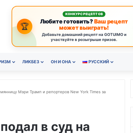
КОНКУРС РЕЦЕПТОВ
Любите готовить?
Ваш рецепт
🏆
может выиграть!
Добавьте домашний рецепт на GOTUIMO и
участвуйте в розыгрыше призов.
РИЗМ
ЛИКБЕЗ
ОН И ОНА
РУССКИЙ
емянницу Мэри Трамп и репортеров New York Times за
подал в суд на