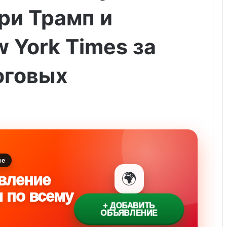
ри Трамп и
 York Times за
оговых
ие
🌍
вление
и по всему
+ ДОБАВИТЬ
ОБЪЯВЛЕНИЕ