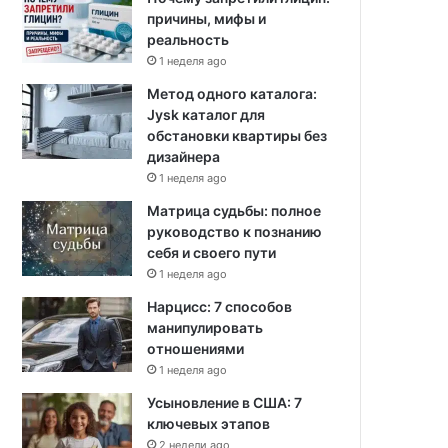
причины, мифы и
реальность
1 неделя ago
Метод одного каталога:
Jysk каталог для
обстановки квартиры без
дизайнера
1 неделя ago
Матрица судьбы: полное
руководство к познанию
себя и своего пути
1 неделя ago
Нарцисс: 7 способов
манипулировать
отношениями
1 неделя ago
Усыновление в США: 7
ключевых этапов
2 недели ago