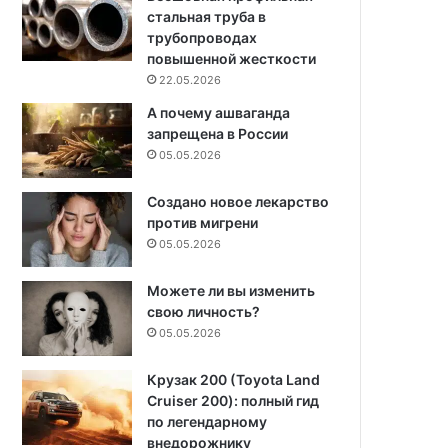
стальная труба в
трубопроводах
повышенной жесткости
22.05.2026
А почему ашваганда
запрещена в России
05.05.2026
Создано новое лекарство
против мигрени
05.05.2026
Можете ли вы изменить
свою личность?
05.05.2026
Крузак 200 (Toyota Land
Cruiser 200): полный гид
по легендарному
внедорожнику