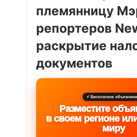
племянницу Мэ
репортеров New
раскрытие нал
документов
⚡ Бесплатное объявлен
Разместите объя
в своем регионе ил
миру