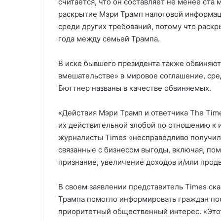
считается, что он составляет не менее ста 
раскрытие Мэри Трамп налоговой информац
среди других требований, потому что раск
года между семьей Трампа.
В иске бывшего президента также обвиняю
вмешательстве» в мировое соглашение, сред
Бюттнер названы в качестве обвиняемых.
«Действия Мэри Трамп и ответчика The Tim
их действительной злобой по отношению к и
журналисты Times «несправедливо получил
связанные с бизнесом выгоды, включая, по
признание, увеличение доходов и/или прод
В своем заявлении представитель Times ска
Трампа помогло информировать граждан п
приоритетный общественный интерес. «Этот