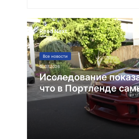
Read Next
Все новости
01.07.2026
Исследование показ
что в Портленде са
высокий уровень уго
автомобилей на душ
населения в США