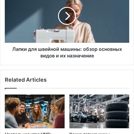
швейной
машины:
обзор
основных
видов
и
их
назначение
Лапки для швейной машины: обзор основных
видов и их назначение
Related Articles