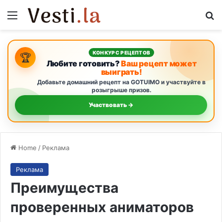
Menu
Se
КОНКУРС РЕЦЕПТОВ
🏆
Любите готовить?
Ваш рецепт может
выиграть!
Добавьте домашний рецепт на GOTUIMO и участвуйте в
розыгрыше призов.
Участвовать →
Home
/
Реклама
Реклама
Преимущества
проверенных аниматоров