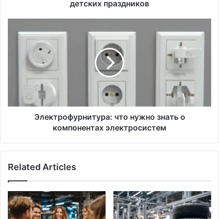
детских праздников
Электрофурнитура:
что
нужно
знать
о
компонентах
электросистем
Электрофурнитура: что нужно знать о
компонентах электросистем
Related Articles