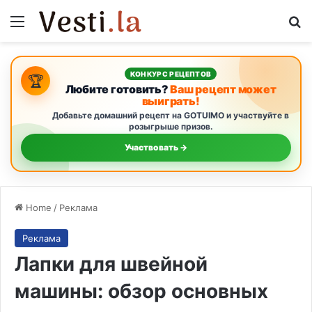
Menu
Se
КОНКУРС РЕЦЕПТОВ
🏆
Любите готовить?
Ваш рецепт может
выиграть!
Добавьте домашний рецепт на GOTUIMO и участвуйте в
розыгрыше призов.
Участвовать →
Home
/
Реклама
Реклама
Лапки для швейной
машины: обзор основных