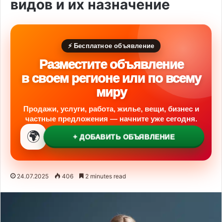
видов и их назначение
⚡ Бесплатное объявление
Разместите объявление
в своем регионе или по всему
миру
Продажи, услуги, работа, жилье, вещи, бизнес и
частные предложения — начните уже сегодня.
🌍
+ ДОБАВИТЬ ОБЪЯВЛЕНИЕ
24.07.2025
406
2 minutes read