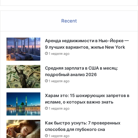
а
7
п
Recent
р
о
ц
Аренда недвижимости в Нью-Йорке —
е
9 лучших вариантов, жилье New York
н
т
1 неделя ago
о
в
Средняя зарплата в США в месяц:
,
подробный анализ 2026
ч
1 неделя ago
т
о
Харам это: 15 шокирующих запретов в
я
исламе, о которых важно знать
в
1 неделя ago
л
я
Как быстро уснуть: 7 проверенных
е
способов для глубокого сна
т
1 неделя ago
с