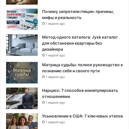
я
Почему запретили глицин: причины,
с
мифы и реальность
а
1 неделя ago
м
ы
м
Метод одного каталога: Jysk каталог
в
для обстановки квартиры без
ы
дизайнера
с
1 неделя ago
о
Матрица судьбы: полное руководство к
к
познанию себя и своего пути
и
1 неделя ago
м
п
Нарцисс: 7 способов манипулировать
о
отношениями
к
а
1 неделя ago
з
а
Усыновление в США: 7 ключевых этапов
т
1 неделя ago
е