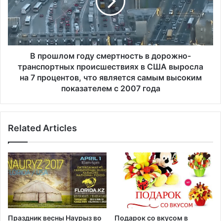
0
ш
0
л
0
о
0
м
ж
г
и
о
В прошлом году смертность в дорожно-
з
д
транспортных происшествиях в США выросла
н
у
на 7 процентов, что является самым высоким
е
с
показателем с 2007 года
й
м
в
е
С
р
о
Related Articles
т
е
н
д
о
и
с
н
т
е
ь
н
в
н
д
ы
о
Праздник весны Наурыз во
Подарок со вкусом в
х
р