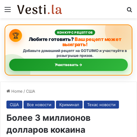
Menu
S
КОНКУРС РЕЦЕПТОВ
🏆
Любите готовить?
Ваш рецепт может
выиграть!
Добавьте домашний рецепт на GOTUIMO и участвуйте в
розыгрыше призов.
Участвовать →
Home
/
США
США
Все новости
Криминал
Техас новости
Более 3 миллионов
долларов кокаина