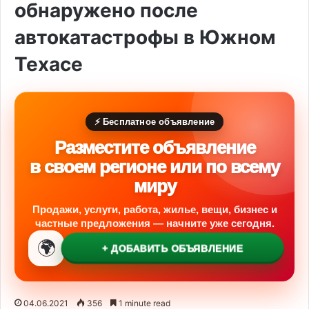
обнаружено после
автокатастрофы в Южном
Техасе
⚡ Бесплатное объявление
Разместите объявление
в своем регионе или по всему
миру
Продажи, услуги, работа, жилье, вещи, бизнес и
частные предложения — начните уже сегодня.
🌍
+ ДОБАВИТЬ ОБЪЯВЛЕНИЕ
04.06.2021
356
1 minute read