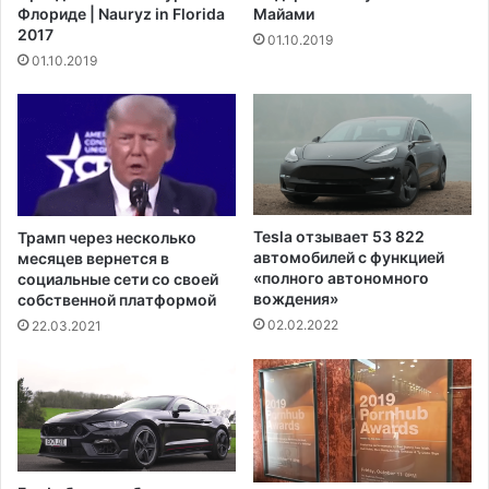
Флориде | Nauryz in Florida
Майами
Ш
о
2017
01.10.2019
т
ж
01.10.2019
а
н
т
о
а
-
х
т
р
а
н
с
Tesla отзывает 53 822
Трамп через несколько
п
автомобилей с функцией
месяцев вернется в
о
«полного автономного
социальные сети со своей
р
вождения»
собственной платформой
т
02.02.2022
22.03.2021
н
ы
х
п
р
о
и