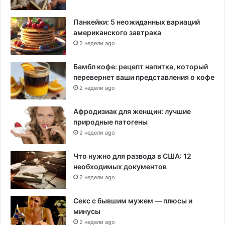
л
е
Панкейки: 5 неожиданных вариаций
м
американского завтрака
с
2 недели ago
2
0
Бамбл кофе: рецепт напитка, который
0
перевернет ваши представления о кофе
7
2 недели ago
г
о
Афродизиак для женщин: лучшие
д
природные патогены
а
2 недели ago
Что нужно для развода в США: 12
необходимых документов
2 недели ago
Секс с бывшим мужем — плюсы и
минусы
2 недели ago