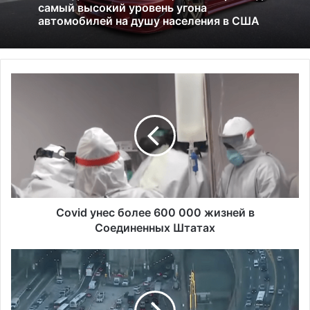
01.07.2026
Америка имеет огромный избыток сыра
C
Исследование показало, что в Портленде
o
самый высокий уровень угона
v
автомобилей на душу населения в США
i
d
у
н
е
с
б
Covid унес более 600 000 жизней в
о
Соединенных Штатах
л
е
В
е
п
6
р
0
о