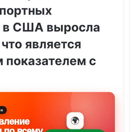
портных
 в США выросла
 что является
 показателем с
ие
🌍
вление
и по всему