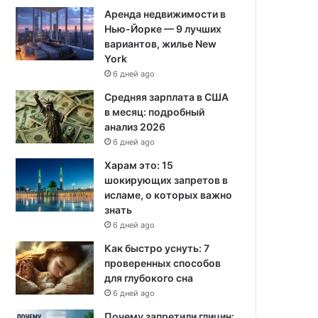
Аренда недвижимости в
Нью-Йорке — 9 лучших
вариантов, жилье New
York
6 дней ago
Средняя зарплата в США
в месяц: подробный
анализ 2026
6 дней ago
Харам это: 15
шокирующих запретов в
исламе, о которых важно
знать
6 дней ago
Как быстро уснуть: 7
проверенных способов
для глубокого сна
6 дней ago
Почему запретили глицин: