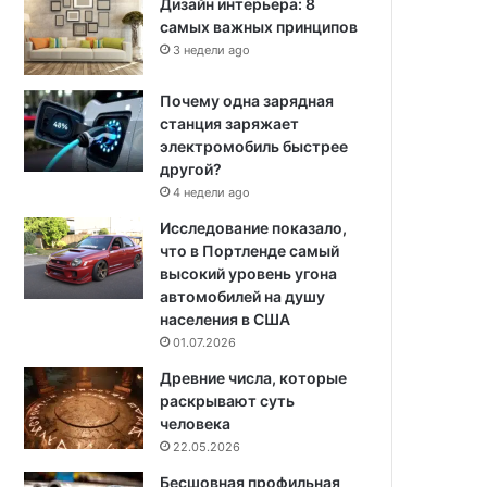
Дизайн интерьера: 8
самых важных принципов
3 недели ago
Почему одна зарядная
станция заряжает
электромобиль быстрее
другой?
4 недели ago
Исследование показало,
что в Портленде самый
высокий уровень угона
автомобилей на душу
населения в США
01.07.2026
Древние числа, которые
раскрывают суть
человека
22.05.2026
Бесшовная профильная