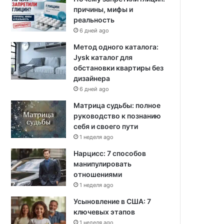
причины, мифы и
реальность
6 дней ago
Метод одного каталога:
Jysk каталог для
обстановки квартиры без
дизайнера
6 дней ago
Матрица судьбы: полное
руководство к познанию
себя и своего пути
1 неделя ago
Нарцисс: 7 способов
манипулировать
отношениями
1 неделя ago
Усыновление в США: 7
ключевых этапов
1 неделя ago