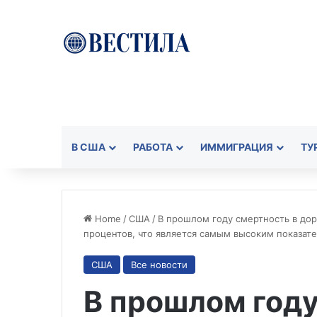
В США
РАБОТА
ИММИГРАЦИЯ
ТУ
Home
/
США
/
В прошлом году смертность в до
процентов, что является самым высоким показате
США
Все новости
В прошлом году