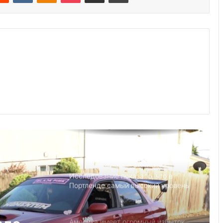
Выступление министра финансов
Джанет Л. Йеллен в Суниве в
Норкроссе, Джорджия
Что если, Трамп снова станет
президентом США?
Детский день рождение в Майами,
как провести праздник под
открытым небом
Исследование показало, что в
Портленде самый высокий уровень
угона автомобилей на душу
населения в США
Америка имеет огромный избыток
сыра