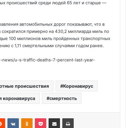
ных происшествий среди людей 65 лет и старше —
авления автомобильных дорог показывают, что в
 сократился примерно на 430,2 миллиарда миль по
аждые 100 миллионов миль пройденных транспортных
ению с 1,11 смертельными случаями годом ранее.
news/u-s-traffic-deaths-7-percent-last-year-
Удивительные факты о Флориде
ртные происшествия
Коронавирус
Пляжный домик в Северной
я коронавируса
смертность
Каролине, где Билл Гейтс и его
бывшая девушка Энн Уинблад
проводили долгие выходные, теперь
доступен для сдачи в аренду для
Reddit
VKontakte
Odnoklassniki
Pocket
Share via Email
Print
Курсы бухгалтера в США
отдыха