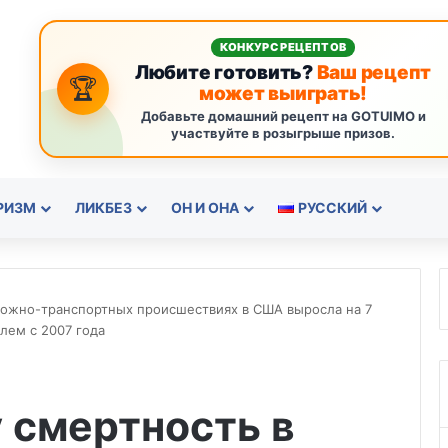
КОНКУРС РЕЦЕПТОВ
Любите готовить?
Ваш рецепт
🏆
может выиграть!
Добавьте домашний рецепт на GOTUIMO и
участвуйте в розыгрыше призов.
РИЗМ
ЛИКБЕЗ
ОН И ОНА
РУССКИЙ
рожно-транспортных происшествиях в США выросла на 7
лем с 2007 года
 смертность в