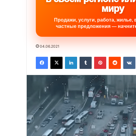
миру
Продажи, услуги, работа, жилье, 
частные предложения — начните
04.06.2021
Facebook
X
LinkedIn
Tumblr
Pinterest
Reddit
VK