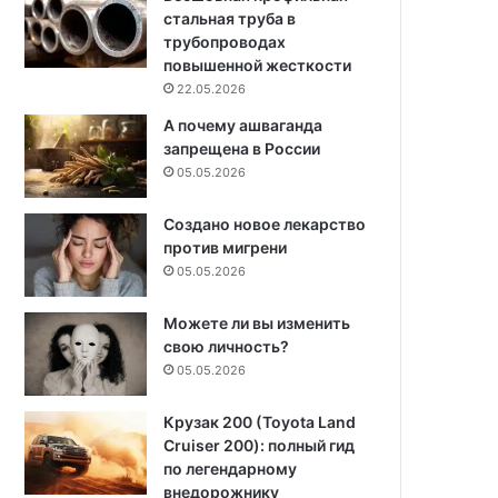
стальная труба в
трубопроводах
повышенной жесткости
22.05.2026
А почему ашваганда
запрещена в России
05.05.2026
Создано новое лекарство
против мигрени
05.05.2026
Можете ли вы изменить
свою личность?
05.05.2026
Крузак 200 (Toyota Land
Cruiser 200): полный гид
по легендарному
внедорожнику