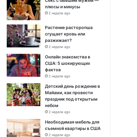
Секс с бывшим мужем —
плюсы и минусы
2 недели ago
Растение расторопша
сгущает кровь или
разжижает?
2 недели ago
Онлайн знакомства в
США: 5 шокирующих
фактов
2 недели ago
Детский день рождение в
Майами, как провести
праздник под открытым
небом
2 недели ago
Необходимая мебель для
съемной квартиры в США
2 недели ago