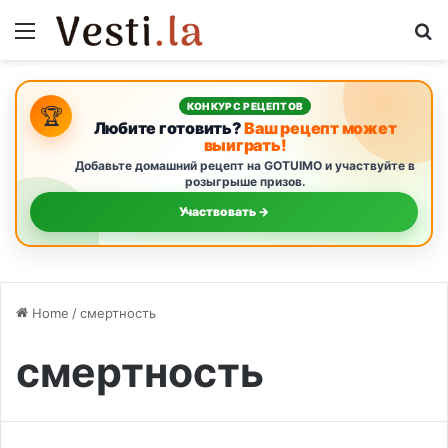
Menu
S
КОНКУРС РЕЦЕПТОВ
🏆
Любите готовить?
Ваш рецепт может
выиграть!
Добавьте домашний рецепт на GOTUIMO и участвуйте в
розыгрыше призов.
Участвовать →
Home
/
смертность
смертность