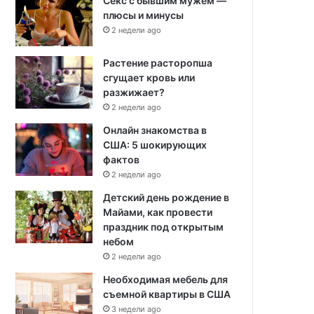
Секс с бывшим мужем —
плюсы и минусы
2 недели ago
Растение расторопша
сгущает кровь или
разжижает?
2 недели ago
Онлайн знакомства в
США: 5 шокирующих
фактов
2 недели ago
Детский день рождение в
Майами, как провести
праздник под открытым
небом
2 недели ago
Необходимая мебель для
съемной квартиры в США
3 недели ago