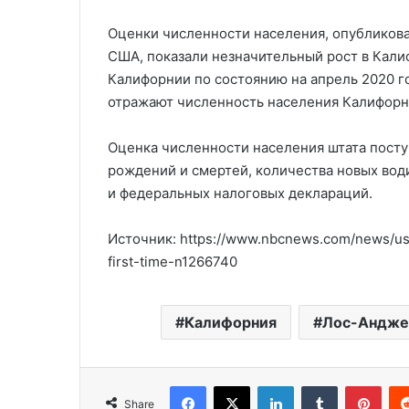
Оценки численности населения, опубликов
США, показали незначительный рост в Кали
Калифорнии по состоянию на апрель 2020 г
отражают численность населения Калифорни
Оценка численности населения штата поступ
рождений и смертей, количества новых вод
и федеральных налоговых деклараций.
Источник: https://www.nbcnews.com/news/us-n
first-time-n1266740
Калифорния
Лос-Андже
Facebook
X
LinkedIn
Tumblr
Pinterest
Share