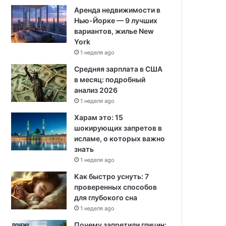
Аренда недвижимости в
Нью-Йорке — 9 лучших
вариантов, жилье New
York
1 неделя ago
Средняя зарплата в США
в месяц: подробный
анализ 2026
1 неделя ago
Харам это: 15
шокирующих запретов в
исламе, о которых важно
знать
1 неделя ago
Как быстро уснуть: 7
проверенных способов
для глубокого сна
1 неделя ago
Почему запретили глицин: