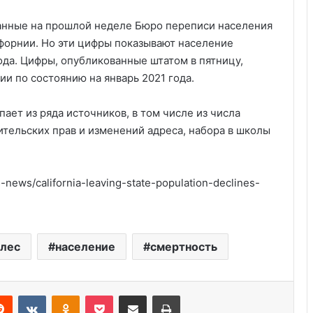
анные на прошлой неделе Бюро переписи населения
форнии. Но эти цифры показывают население
ода. Цифры, опубликованные штатом в пятницу,
и по состоянию на январь 2021 года.
ает из ряда источников, в том числе из числа
ительских прав и изменений адреса, набора в школы
Удивительные факты о Флориде
ews/california-leaving-state-population-declines-
Пляжный домик в Северной
Каролине, где Билл Гейтс и его
бывшая девушка Энн Уинблад
проводили долгие выходные, теперь
лес
население
смертность
доступен для сдачи в аренду для
Курсы бухгалтера в США
отдыха
Reddit
VKontakte
Odnoklassniki
Pocket
Share via Email
Print
Выступление министра финансов