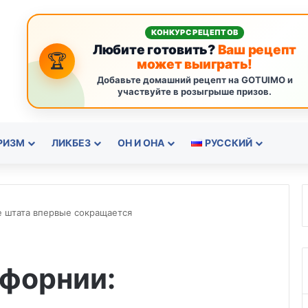
КОНКУРС РЕЦЕПТОВ
Любите готовить?
Ваш рецепт
🏆
может выиграть!
Добавьте домашний рецепт на GOTUIMO и
участвуйте в розыгрыше призов.
РИЗМ
ЛИКБЕЗ
ОН И ОНА
РУССКИЙ
е штата впервые сокращается
ифорнии: