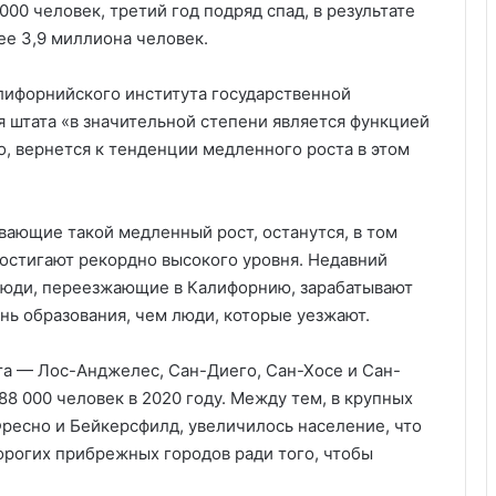
00 человек, третий год подряд спад, в результате
ее 3,9 миллиона человек.
лифорнийского института государственной
я штата «в значительной степени является функцией
го, вернется к тенденции медленного роста в этом
вающие такой медленный рост, останутся, в том
достигают рекордно высокого уровня. Недавний
 люди, переезжающие в Калифорнию, зарабатывают
нь образования, чем люди, которые уезжают.
а — Лос-Анджелес, Сан-Диего, Сан-Хосе и Сан-
8 000 человек в 2020 году. Между тем, в крупных
Фресно и Бейкерсфилд, увеличилось население, что
дорогих прибрежных городов ради того, чтобы