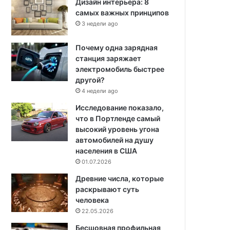
Дизайн интерьера: 8
самых важных принципов
3 недели ago
Почему одна зарядная
станция заряжает
электромобиль быстрее
другой?
4 недели ago
Исследование показало,
что в Портленде самый
высокий уровень угона
автомобилей на душу
населения в США
01.07.2026
Древние числа, которые
раскрывают суть
человека
22.05.2026
Бесшовная профильная