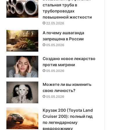
стальная труба в
трубопроводах
повышенной жесткости
22.05.2026
А почему ашваганда
запрещена в России
05.05.2026
Создано новое лекарство
против мигрени
05.05.2026
Можете ли вы изменить
свою личность?
05.05.2026
Крузак 200 (Toyota Land
Cruiser 200): полный гид
по легендарному
внедорожнику