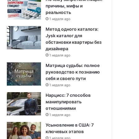
причины, мифы и
реальность
1 неделя ago
Метод одного каталога:
Jysk каталог для
обстановки квартиры без
дизайнера
1 неделя ago
Матрица судьбы: полное
руководство к познанию
себя и своего пути
1 неделя ago
Нарцисс: 7 способов
манипулировать
отношениями
1 неделя ago
Усыновление в США: 7
ключевых этапов
1 неделя ago