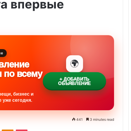
та впервые
ие
🌍
вление
и по всему
+ ДОБАВИТЬ
ОБЪЯВЛЕНИЕ
вещи, бизнес и
 уже сегодня.
441
3 minutes read
ontakte
Odnoklassniki
Pocket