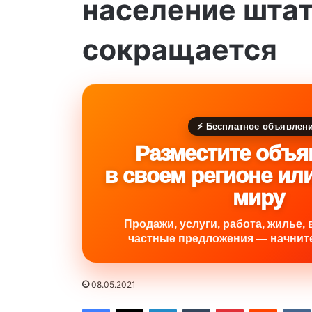
население шта
сокращается
⚡ Бесплатное объявлен
Разместите объя
в своем регионе ил
миру
Продажи, услуги, работа, жилье, 
частные предложения — начните
08.05.2021
Facebook
X
LinkedIn
Tumblr
Pinterest
Reddit
VK