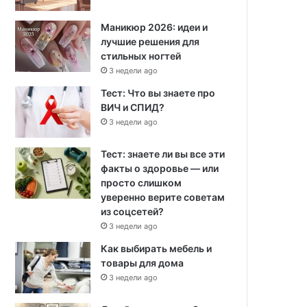
Маникюр 2026: идеи и
лучшие решения для
стильных ногтей
3 недели ago
Тест: Что вы знаете про
ВИЧ и СПИД?
3 недели ago
Тест: знаете ли вы все эти
факты о здоровье — или
просто слишком
уверенно верите советам
из соцсетей?
3 недели ago
Как выбирать мебель и
товары для дома
3 недели ago