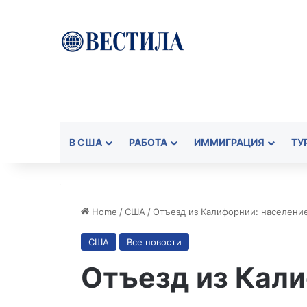
В США
РАБОТА
ИММИГРАЦИЯ
ТУ
Home
/
США
/
Отъезд из Калифорнии: населени
США
Все новости
Отъезд из Кал