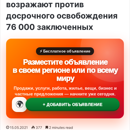
возражают против
досрочного освобождения
76 000 заключенных
⚡ Бесплатное объявление
Разместите объявление
в своем регионе или по всему
миру
Продажи, услуги, работа, жилье, вещи, бизнес и
частные предложения — начните уже сегодня.
🌍
+ ДОБАВИТЬ ОБЪЯВЛЕНИЕ
15.05.2021
377
2 minutes read