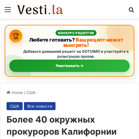
Menu
S
КОНКУРС РЕЦЕПТОВ
🏆
Любите готовить?
Ваш рецепт может
выиграть!
Добавьте домашний рецепт на GOTUIMO и участвуйте в
розыгрыше призов.
Участвовать →
Home
/
США
США
Все новости
Более 40 окружных
прокуроров Калифорнии