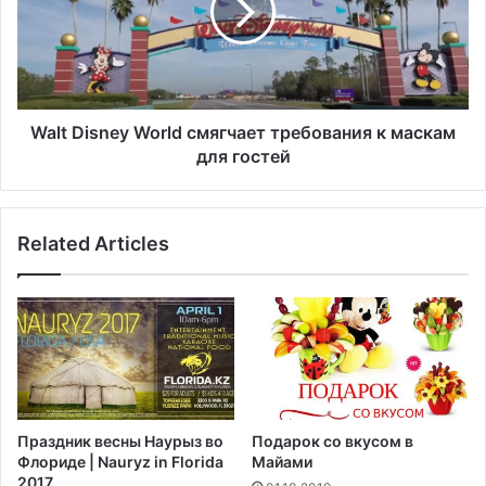
д
D
и
i
н
s
я
n
е
e
т
y
Walt Disney World смягчает требования к маскам
с
W
для гостей
я
o
к
r
а
l
Related Articles
д
d
м
с
и
м
н
я
и
г
с
ч
т
а
р
е
а
т
Праздник весны Наурыз во
Подарок со вкусом в
ц
т
Флориде | Nauryz in Florida
Майами
и
р
2017