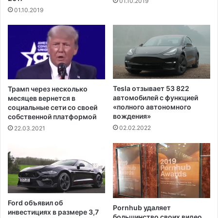
01.10.2019
и
е
01.10.2019
Б
б
а
о
й
в
д
а
е
н
н
и
а
я
в
к
Tesla отзывает 53 822
Трамп через несколько
к
м
автомобилей с функцией
месяцев вернется в
а
а
«полного автономного
социальные сети со своей
ч
вождения»
с
собственной платформой
е
к
02.02.2022
22.03.2021
с
а
т
м
в
д
е
л
с
я
о
г
в
о
Ford объявил об
е
Pornhub удаляет
с
инвестициях в размере 3,7
большинство своих видео
т