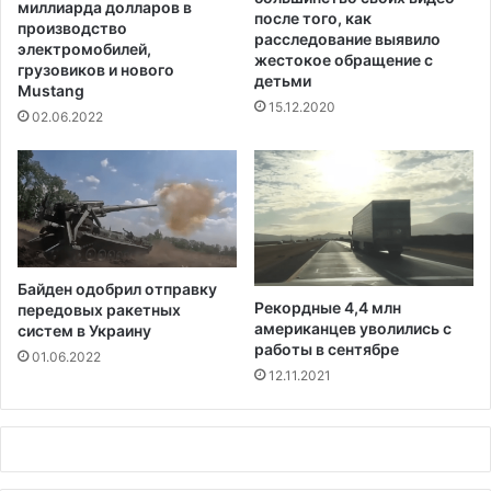
т
миллиарда долларов в
после того, как
н
е
производство
расследование выявило
и
й
электромобилей,
жестокое обращение с
к
грузовиков и нового
детьми
Mustang
а
15.12.2020
02.06.2022
Байден одобрил отправку
Рекордные 4,4 млн
передовых ракетных
американцев уволились с
систем в Украину
работы в сентябре
01.06.2022
12.11.2021