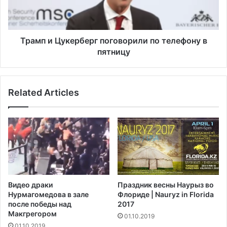
в
пятницу
Трамп и Цукерберг поговорили по телефону в
пятницу
Related Articles
Видео драки
Праздник весны Наурыз во
Нурмагомедова в зале
Флориде | Nauryz in Florida
после победы над
2017
Макгрегором‍
01.10.2019
01.10.2019