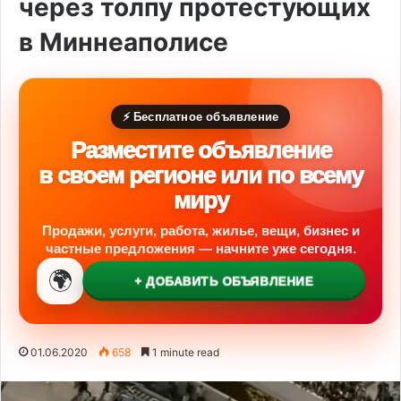
через толпу протестующих
в Миннеаполисе
⚡ Бесплатное объявление
Разместите объявление
в своем регионе или по всему
миру
Продажи, услуги, работа, жилье, вещи, бизнес и
частные предложения — начните уже сегодня.
🌍
+ ДОБАВИТЬ ОБЪЯВЛЕНИЕ
01.06.2020
658
1 minute read