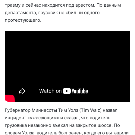
травму и сейчас находится под арестом. По данным
департамента, грузовик не сбил ни одного
протестующего.
Губернатор Миннесоты Тим Уолз (Tim Walz) назвал
инцидент «ужасающим» и сказал, что водитель
грузовика незаконно въехал на закрытое шоссе. По
словам Уолза, водитель был ранен, когда его вытащили