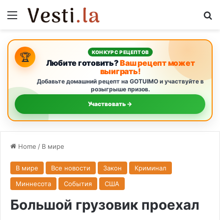
Menu
Se
КОНКУРС РЕЦЕПТОВ
🏆
Любите готовить?
Ваш рецепт может
выиграть!
Добавьте домашний рецепт на GOTUIMO и участвуйте в
розыгрыше призов.
Участвовать →
Home
/
В мире
В мире
Все новости
Закон
Криминал
Миннесота
События
США
Большой грузовик проехал