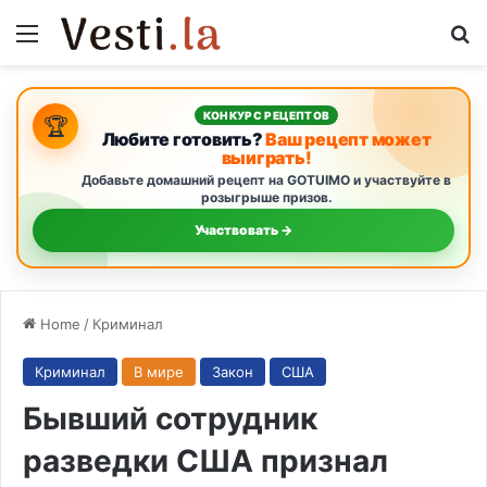
Menu
S
КОНКУРС РЕЦЕПТОВ
🏆
Любите готовить?
Ваш рецепт может
выиграть!
Добавьте домашний рецепт на GOTUIMO и участвуйте в
розыгрыше призов.
Участвовать →
Home
/
Криминал
Криминал
В мире
Закон
США
Бывший сотрудник
разведки США признал