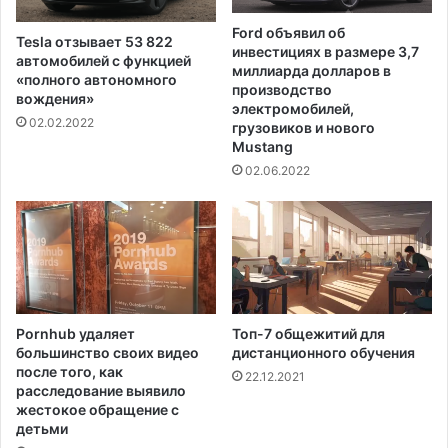
г
м
а
е
Ford объявил об
Tesla отзывает 53 822
ю
д
инвестициях в размере 3,7
автомобилей с функцией
щ
и
миллиарда долларов в
«полного автономного
и
ц
производство
вождения»
м
электромобилей,
и
02.02.2022
и
грузовиков и нового
н
Mustang
о
с
п
02.06.2022
к
а
о
с
й
н
х
о
а
с
л
т
а
и
т
Pornhub удаляет
Топ-7 общежитий для
а
н
большинство своих видео
дистанционного обучения
р
о
после того, как
22.12.2021
е
с
расследование выявило
н
т
жестокое обращение с
д
и
детьми
а