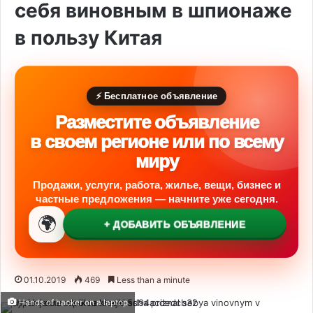
себя виновным в шпионаже
в пользу Китая
⚡ Бесплатное объявление
Разместите объявление
в своем регионе или по всему
миру
Продажи, услуги, работа, жилье, вещи, бизнес и
частные предложения — начните уже сегодня.
🌍
+ ДОБАВИТЬ ОБЪЯВЛЕНИЕ
01.10.2019
469
Less than a minute
Hands of hacker on a laptop