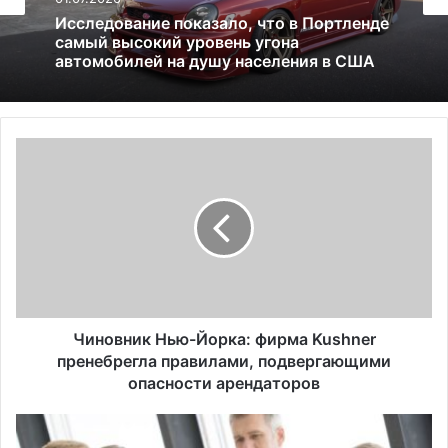
09.07.2025
01.07.2026
Виза невесты США (К-1), виза жениха.
Полная информация и советы
иммиграционного адвоката
Исследование показало, что в Портленде
самый высокий уровень угона
Ч
автомобилей на душу населения в США
и
н
о
в
н
и
к
Н
ь
Чиновник Нью-Йорка: фирма Kushner
ю
пренебрегла правилами, подвергающими
-
опасности арендаторов
Й
о
1
р
0