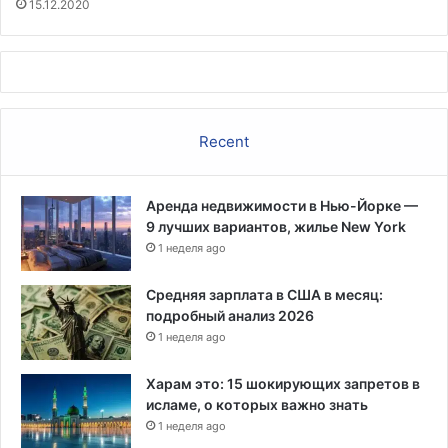
15.12.2020
т
о
р
о
в
Recent
Аренда недвижимости в Нью-Йорке —
9 лучших вариантов, жилье New York
1 неделя ago
Средняя зарплата в США в месяц:
подробный анализ 2026
1 неделя ago
Харам это: 15 шокирующих запретов в
исламе, о которых важно знать
1 неделя ago