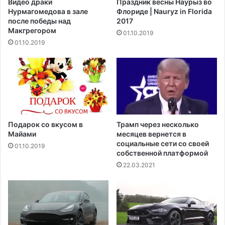
Видео драки
Праздник весны Наурыз во
р
т
Нурмагомедова в зале
Флориде | Nauryz in Florida
е
ь
после победы над
2017
г
о
Макгрегором‍
01.10.2019
л
п
01.10.2019
а
р
п
е
р
т
а
е
в
н
и
з
л
и
а
я
Подарок со вкусом в
Трамп через несколько
м
х
Майами
месяцев вернется в
и
п
социальные сети со своей
01.10.2019
,
собственной платформой
о
п
п
22.03.2021
о
о
д
в
в
о
е
д
р
у