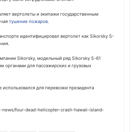
авляет вертолеты и экипажи государственным
ючая
тушение пожаров
.
анспорте идентифицировал вертолет как Sikorsky S-
ния.
мпании Sikorsky, модельный ряд Sikorsky S-61
и органами для пассажирских и грузовых
e использовался для перевозки президента
news/four-dead-helicopter-crash-hawaii-island-
Удивительные факты о Флориде