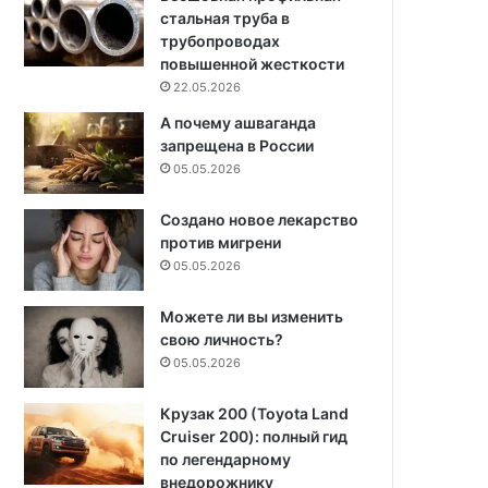
стальная труба в
трубопроводах
повышенной жесткости
22.05.2026
А почему ашваганда
запрещена в России
05.05.2026
Создано новое лекарство
против мигрени
05.05.2026
Можете ли вы изменить
свою личность?
05.05.2026
Крузак 200 (Toyota Land
Cruiser 200): полный гид
по легендарному
внедорожнику