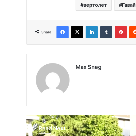
вертолет
Гавай
Facebook
X
LinkedIn
Tumblr
Pinterest
Share
Max Sneg
Read Next