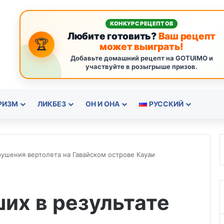
КОНКУРС РЕЦЕПТОВ
Любите готовить?
Ваш рецепт
🏆
может выиграть!
Добавьте домашний рецепт на GOTUIMO и
участвуйте в розыгрыше призов.
РИЗМ
ЛИКБЕЗ
ОН И ОНА
РУССКИЙ
рушения вертолета на Гавайском острове Кауаи
их в результате