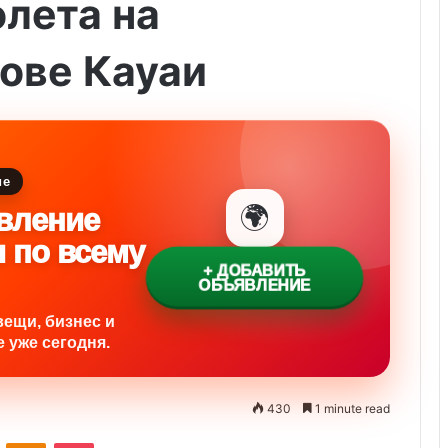
лета на
ове Кауаи
ие
🌍
вление
и по всему
+ ДОБАВИТЬ
ОБЪЯВЛЕНИЕ
вещи, бизнес и
 уже сегодня.
430
1 minute read
ontakte
Odnoklassniki
Pocket