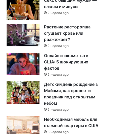
Секс с бывшим мужем —
плюсы и минусы
2 недели ago
Растение расторопша
сгущает кровь или
разжижает?
2 недели ago
Онлайн знакомства в
США: 5 шокирующих
фактов
2 недели ago
Детский день рождение в
Майами, как провести
праздник под открытым
небом
2 недели ago
Необходимая мебель для
съемной квартиры в США
3 недели ago