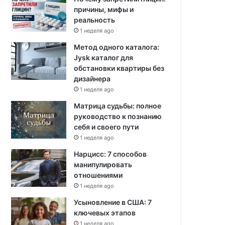
причины, мифы и
реальность
1 неделя ago
Метод одного каталога:
Jysk каталог для
обстановки квартиры без
дизайнера
1 неделя ago
Матрица судьбы: полное
руководство к познанию
себя и своего пути
1 неделя ago
Нарцисс: 7 способов
манипулировать
отношениями
1 неделя ago
Усыновление в США: 7
ключевых этапов
1 неделя ago