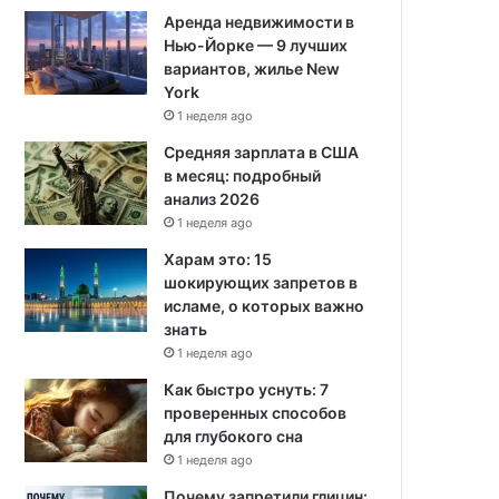
Аренда недвижимости в
Нью-Йорке — 9 лучших
вариантов, жилье New
York
1 неделя ago
Средняя зарплата в США
в месяц: подробный
анализ 2026
1 неделя ago
Харам это: 15
шокирующих запретов в
исламе, о которых важно
знать
1 неделя ago
Как быстро уснуть: 7
проверенных способов
для глубокого сна
1 неделя ago
Почему запретили глицин: