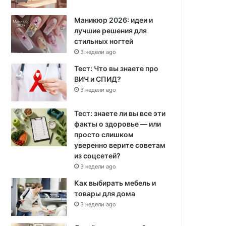
Маникюр 2026: идеи и
лучшие решения для
стильных ногтей
3 недели ago
Тест: Что вы знаете про
ВИЧ и СПИД?
3 недели ago
Тест: знаете ли вы все эти
факты о здоровье — или
просто слишком
уверенно верите советам
из соцсетей?
3 недели ago
Как выбирать мебель и
товары для дома
3 недели ago