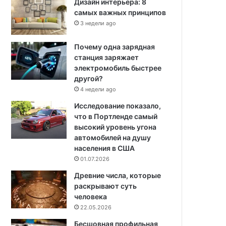
Дизайн интерьера: 8
самых важных принципов
3 недели ago
Почему одна зарядная
станция заряжает
электромобиль быстрее
другой?
4 недели ago
Исследование показало,
что в Портленде самый
высокий уровень угона
автомобилей на душу
населения в США
01.07.2026
Древние числа, которые
раскрывают суть
человека
22.05.2026
Бесшовная профильная