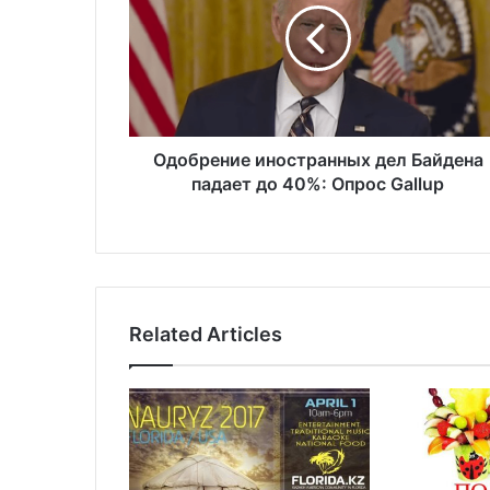
б
р
е
н
и
е
и
Одобрение иностранных дел Байдена
н
падает до 40%: Опрос Gallup
о
с
т
р
а
н
Related Articles
н
ы
х
д
е
л
Б