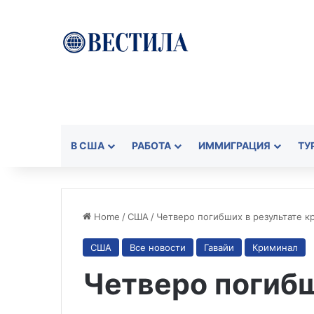
В США
РАБОТА
ИММИГРАЦИЯ
ТУ
Home
/
США
/
Четверо погибших в результате к
США
Все новости
Гавайи
Криминал
Четверо погибш