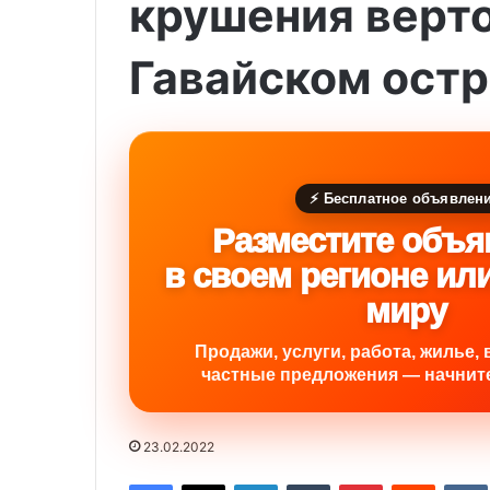
крушения верто
Гавайском остр
⚡ Бесплатное объявлен
Разместите объя
в своем регионе ил
миру
Продажи, услуги, работа, жилье, 
частные предложения — начните
23.02.2022
Facebook
X
LinkedIn
Tumblr
Pinterest
Reddit
VK