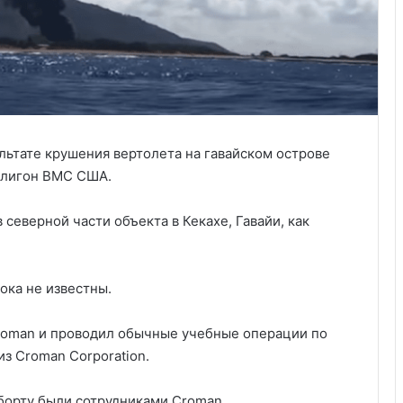
льтате крушения вертолета на гавайском острове
олигон ВМС США.
 северной части объекта в Кекахе, Гавайи, как
ока не известны.
roman и проводил обычные учебные операции по
из Croman Corporation.
 борту были сотрудниками Croman.