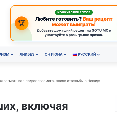
КОНКУРС РЕЦЕПТОВ
Любите готовить?
Ваш рецепт
🏆
может выиграть!
Добавьте домашний рецепт на GOTUIMO и
участвуйте в розыгрыше призов.
РИЗМ
ЛИКБЕЗ
ОН И ОНА
РУССКИЙ
ая возможного подозреваемого, после стрельбы в Неваде
ших, включая