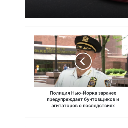
П
о
л
и
ц
и
я
Н
ь
ю
Полиция Нью-Йорка заранее
-
предупреждает бунтовщиков и
Й
агитаторов о последствиях
о
р
к