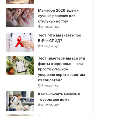
Маникюр 2026: идеи и
лучшие решения для
стильных ногтей
3 недели ago
Тест: Что вы знаете про
ВИЧ и СПИД?
3 недели ago
Тест: знаете ли вы все эти
факты о здоровье — или
просто слишком
уверенно верите советам
из соцсетей?
3 недели ago
Как выбирать мебель и
товары для дома
3 недели ago