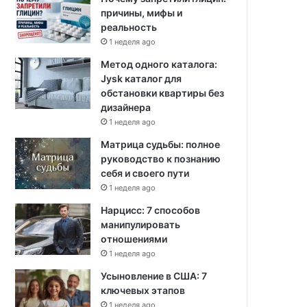
причины, мифы и
реальность
1 неделя ago
Метод одного каталога:
Jysk каталог для
обстановки квартиры без
дизайнера
1 неделя ago
Матрица судьбы: полное
руководство к познанию
себя и своего пути
1 неделя ago
Нарцисс: 7 способов
манипулировать
отношениями
1 неделя ago
Усыновление в США: 7
ключевых этапов
1 неделя ago