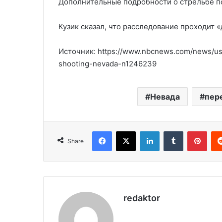
Дополнительные подробности о стрельбе по
Кузик сказал, что расследование проходит 
Источник: https://www.nbcnews.com/news/us-
shooting-nevada-n1246239
Невада
пер
Facebook
X
LinkedIn
Tumblr
Pinterest
Share
redaktor