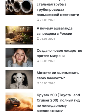
стальная труба в
трубопроводах
повышенной жесткости
22.05.2026
А почему ашваганда
запрещена в России
05.05.2026
Создано новое лекарство
против мигрени
05.05.2026
Можете ли вы изменить
свою личность?
05.05.2026
Крузак 200 (Toyota Land
Cruiser 200): полный гид
по легендарному
внедорожнику