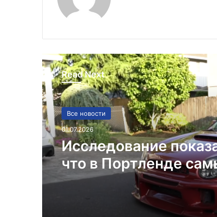
Read Next
Все новости
01.07.2026
Исследование показ
что в Портленде са
высокий уровень уго
автомобилей на душ
населения в США