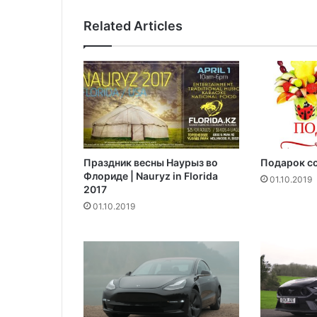
а
з
Related Articles
а
р
а
н
е
е
п
р
е
Праздник весны Наурыз во
Подарок со
д
Флориде | Nauryz in Florida
у
01.10.2019
2017
п
01.10.2019
р
е
ж
д
а
е
т
б