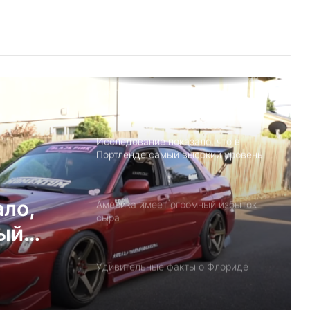
Выступление министра финансов
Джанет Л. Йеллен в Суниве в
Норкроссе, Джорджия
Детский день рождение в Майами,
как провести праздник под
открытым небом
Исследование показало, что в
Портленде самый высокий уровень
угона автомобилей на душу
населения в США
ало,
Америка имеет огромный избыток
сыра
мый
на
Удивительные факты о Флориде
у