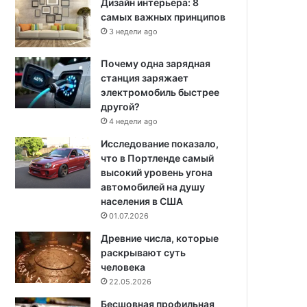
Дизайн интерьера: 8
самых важных принципов
3 недели ago
Почему одна зарядная
станция заряжает
электромобиль быстрее
другой?
4 недели ago
Исследование показало,
что в Портленде самый
высокий уровень угона
автомобилей на душу
населения в США
01.07.2026
Древние числа, которые
раскрывают суть
человека
22.05.2026
Бесшовная профильная