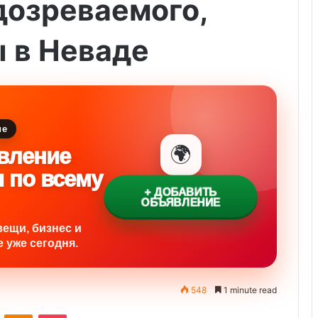
дозреваемого,
 в Неваде
ие
🌍
вление
и по всему
+ ДОБАВИТЬ
ОБЪЯВЛЕНИЕ
вещи, бизнес и
 уже сегодня.
548
1 minute read
ontakte
Odnoklassniki
Pocket