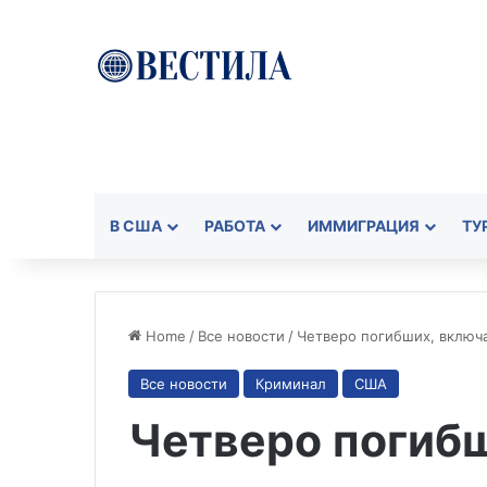
В США
РАБОТА
ИММИГРАЦИЯ
ТУ
Home
/
Все новости
/
Четверо погибших, включ
Все новости
Криминал
США
Четверо погиб