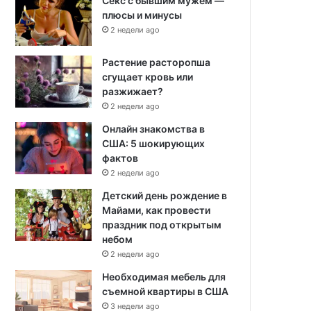
Секс с бывшим мужем —
плюсы и минусы
2 недели ago
Растение расторопша
сгущает кровь или
разжижает?
2 недели ago
Онлайн знакомства в
США: 5 шокирующих
фактов
2 недели ago
Детский день рождение в
Майами, как провести
праздник под открытым
небом
2 недели ago
Необходимая мебель для
съемной квартиры в США
3 недели ago