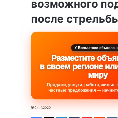
возможного по
после стрельбы
⚡ Бесплатное объявлен
Разместите объя
в своем регионе ил
миру
Продажи, услуги, работа, жилье, 
частные предложения — начните
04.11.2020
Facebook
X
LinkedIn
Tumblr
Pinterest
Reddit
VK