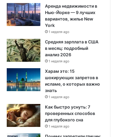
Аренда недвижимости в
Нью-Йорке — 9 лучших
вариантов, жилье New
York
1 неделя ago
Средняя зарплата в США
в месяц: подробный
анализ 2026
1 неделя ago
Харам это: 15
шокирующих запретов в
исламе, о которых важно
знать
1 неделя ago
Как быстро уснуть: 7
проверенных способов
для глубокого сна
1 неделя ago
Почему запретили глицин: