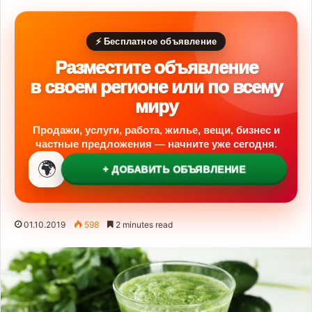
⚡ Бесплатное объявление
Разместите объявление
в своем регионе или по всему
миру
Продажи, услуги, работа, жилье, вещи, бизнес и
частные предложения — начните уже сегодня.
🌍
+ ДОБАВИТЬ ОБЪЯВЛЕНИЕ
01.10.2019
598
2 minutes read