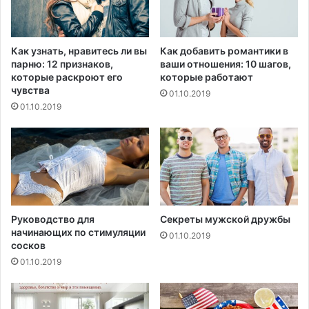
а
ж
н
н
е
и
т
Как узнать, нравитесь ли вы
Как добавить романтики в
ц
ы
парню: 12 признаков,
ваши отношения: 10 шагов,
ы
с
которые раскроют его
которые работают
Т
о
чувства
01.10.2019
а
с
01.10.2019
т
т
ь
а
я
в
н
и
ы
л
Д
и
е
1
н
9
Руководство для
Секреты мужской дружбы
и
начинающих по стимуляции
4
01.10.2019
сосков
с
м
о
л
01.10.2019
в
р
о
д
й
д