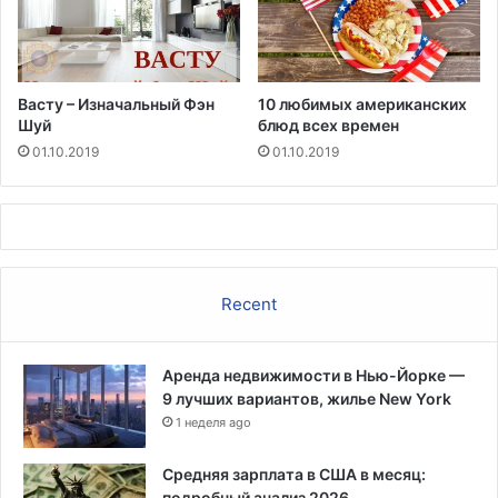
в
о
М
л
а
л
й
а
Васту – Изначальный Фэн
10 любимых американских
а
р
Шуй
блюд всех времен
м
о
01.10.2019
01.10.2019
и
в
Recent
Аренда недвижимости в Нью-Йорке —
9 лучших вариантов, жилье New York
1 неделя ago
Средняя зарплата в США в месяц:
подробный анализ 2026