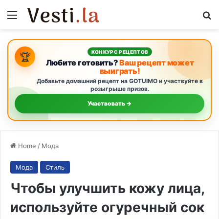
Menu
S
КОНКУРС РЕЦЕПТОВ
🏆
Любите готовить?
Ваш рецепт может
выиграть!
Добавьте домашний рецепт на GOTUIMO и участвуйте в
розыгрыше призов.
Участвовать →
Home
/
Мода
Мода
Стиль
Чтобы улучшить кожу лица,
используйте огуречный сок