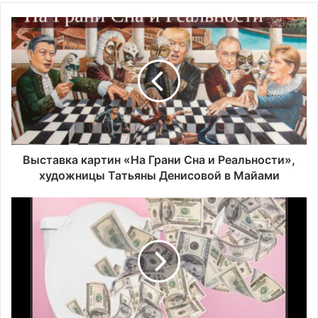
В
ы
с
т
а
в
к
а
к
а
Выставка картин «На Грани Сна и Реальности»,
р
художницы Татьяны Денисовой в Майами
т
и
П
н
о
«
т
Н
е
а
р
Г
и
р
с
а
о