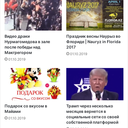
п
н
о
т
ж
и
а
ф
р
и
о
ц
Видео драки
Праздник весны Наурыз во
х
и
Нурмагомедова в зале
Флориде | Nauryz in Florida
в
р
после победы над
2017
а
у
Макгрегором‍
01.10.2019
т
ю
01.10.2019
и
т
л
о
х
с
и
т
м
а
и
н
ч
к
е
и
Подарок со вкусом в
Трамп через несколько
с
н
Майами
месяцев вернется в
к
е
социальные сети со своей
01.10.2019
и
собственной платформой
и
й