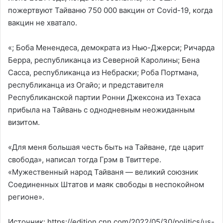
пожертвуют Тайваню 750 000 вакцин от Covid-19, когда
вакцин не хватало.
«; Боба Менендеса, демократа из Нью-Джерси; Ричарда
Берра, республиканца из Северной Каролины; Бена
Сасса, республиканца из Небраски; Роба Портмана,
республиканца из Огайо; и представителя
Республиканской партии Ронни Джексона из Техаса
прибыла на Тайвань с однодневным неожиданным
визитом.
«Для меня большая честь быть на Тайване, где царит
свобода», написал тогда Грэм в Твиттере.
«Мужественный народ Тайваня — великий союзник
Соединенных Штатов и маяк свободы в неспокойном
регионе».
Источник: https://edition.cnn.com/2022/05/30/politics/us-