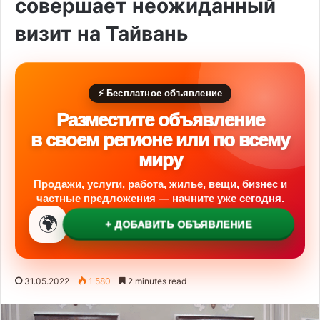
совершает неожиданный
визит на Тайвань
⚡ Бесплатное объявление
Разместите объявление
в своем регионе или по всему
миру
Продажи, услуги, работа, жилье, вещи, бизнес и
частные предложения — начните уже сегодня.
🌍
+ ДОБАВИТЬ ОБЪЯВЛЕНИЕ
31.05.2022
1 580
2 minutes read