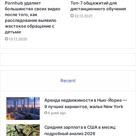
Pornhub удаляет
Топ-7 общежитий для
е
большинство своих видео
дистанционного обучения
н
после того, как
22.12.2021
н
расследование выявило
о
жестокое обращение с
г
детьми
о
15.12.2020
а
м
е
р
и
к
Recent
а
н
с
Аренда недвижимости в Нью-Йорке —
к
9 лучших вариантов, жилье New York
о
г
6 дней ago
о
к
Средняя зарплата в США в месяц:
л
подробный анализ 2026