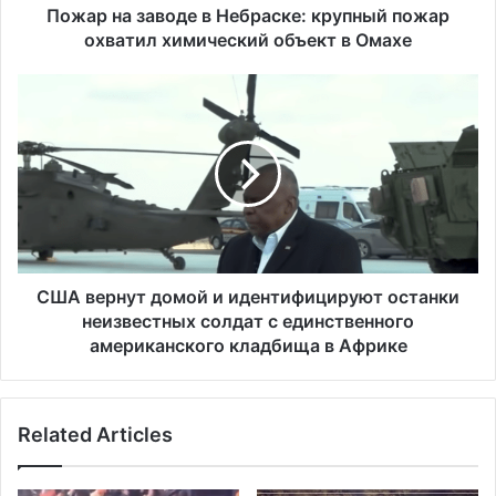
в
Пожар на заводе в Небраске: крупный пожар
о
охватил химический объект в Омахе
д
е
С
в
Ш
Н
А
е
в
б
е
р
р
а
н
с
у
к
т
е
д
США вернут домой и идентифицируют останки
:
о
неизвестных солдат с единственного
к
м
американского кладбища в Африке
р
о
у
й
п
и
н
Related Articles
и
ы
д
й
е