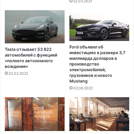
з
22.03.2021
о
в
б
е
ъ
с
е
т
к
н
т
ы
в
х
Ford объявил об
Tesla отзывает 53 822
О
с
инвестициях в размере 3,7
автомобилей с функцией
м
о
миллиарда долларов в
«полного автономного
а
л
производство
вождения»
х
д
электромобилей,
02.02.2022
е
грузовиков и нового
а
Mustang
т
с
02.06.2022
е
д
и
н
с
т
в