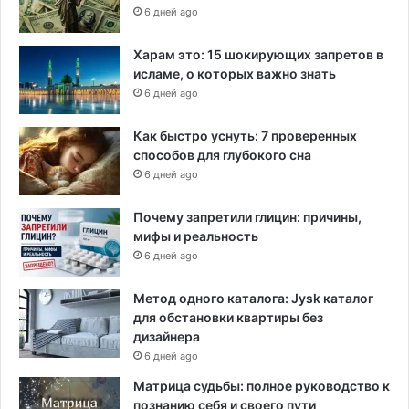
а
6 дней ago
д
б
Харам это: 15 шокирующих запретов в
и
исламе, о которых важно знать
щ
6 дней ago
а
в
Как быстро уснуть: 7 проверенных
А
способов для глубокого сна
ф
6 дней ago
р
и
Почему запретили глицин: причины,
к
мифы и реальность
е
6 дней ago
Метод одного каталога: Jysk каталог
для обстановки квартиры без
дизайнера
6 дней ago
Матрица судьбы: полное руководство к
познанию себя и своего пути