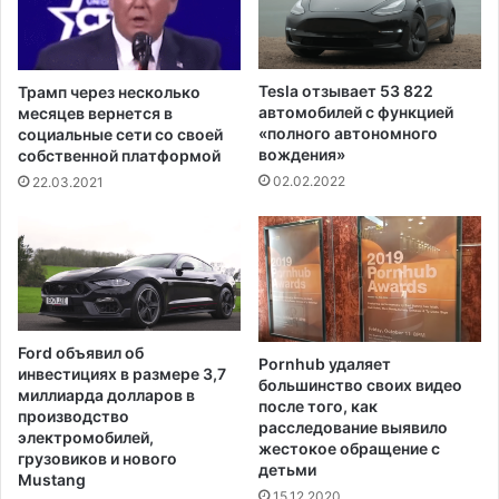
г
и
о
щ
л
а
о
р
Tesla отзывает 53 822
Трамп через несколько
с
а
автомобилей с функцией
месяцев вернется в
о
б
«полного автономного
социальные сети со своей
в
о
вождения»
собственной платформой
а
в
02.02.2022
22.03.2021
н
н
и
а
я
и
с
т
о
р
Ford объявил об
Pornhub удаляет
и
инвестициях в размере 3,7
большинство своих видео
ч
миллиарда долларов в
после того, как
е
производство
расследование выявило
с
электромобилей,
жестокое обращение с
к
грузовиков и нового
детьми
Mustang
о
15.12.2020