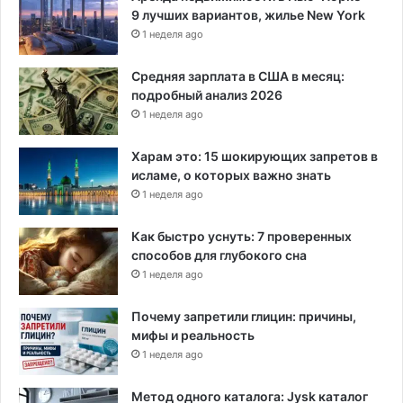
9 лучших вариантов, жилье New York
н
1 неделя ago
д
а
Средняя зарплата в США в месяц:
подробный анализ 2026
1 неделя ago
Харам это: 15 шокирующих запретов в
исламе, о которых важно знать
1 неделя ago
Как быстро уснуть: 7 проверенных
способов для глубокого сна
1 неделя ago
Почему запретили глицин: причины,
мифы и реальность
1 неделя ago
Метод одного каталога: Jysk каталог