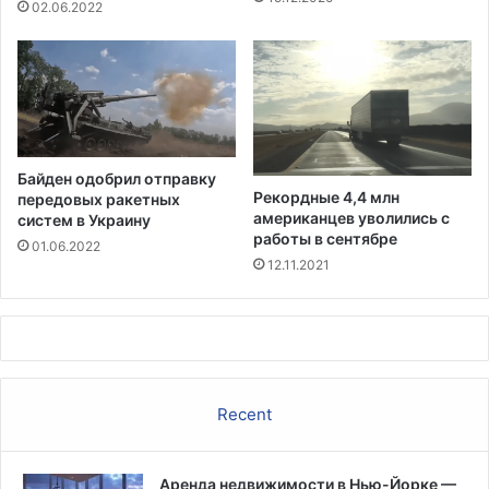
й
02.06.2022
п
л
а
н
т
а
ц
Байден одобрил отправку
и
Рекордные 4,4 млн
передовых ракетных
и
американцев уволились с
систем в Украину
Ю
работы в сентябре
01.06.2022
ж
12.11.2021
н
о
г
о
М
э
Recent
р
и
л
Аренда недвижимости в Нью-Йорке —
е