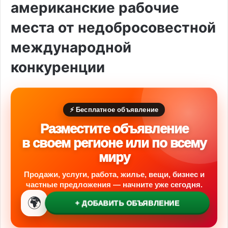
американские рабочие
места от недобросовестной
международной
конкуренции
⚡ Бесплатное объявление
Разместите объявление
в своем регионе или по всему
миру
Продажи, услуги, работа, жилье, вещи, бизнес и
частные предложения — начните уже сегодня.
🌍
+ ДОБАВИТЬ ОБЪЯВЛЕНИЕ