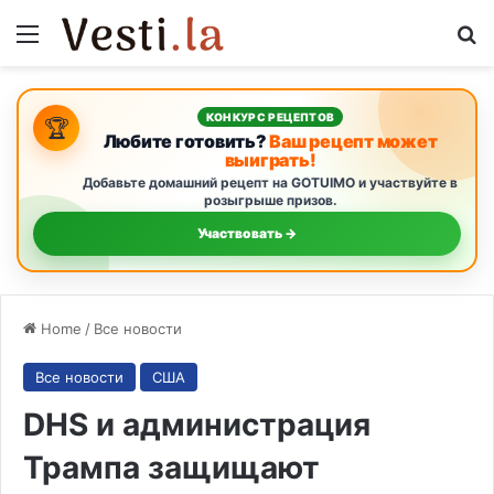
Menu
S
КОНКУРС РЕЦЕПТОВ
🏆
Любите готовить?
Ваш рецепт может
выиграть!
Добавьте домашний рецепт на GOTUIMO и участвуйте в
розыгрыше призов.
Участвовать →
Home
/
Все новости
Все новости
США
DHS и администрация
Трампа защищают