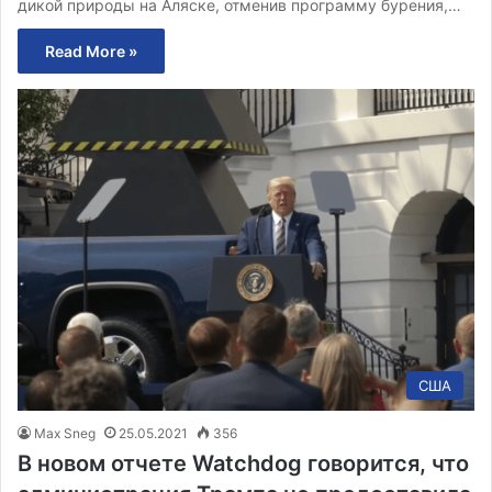
дикой природы на Аляске, отменив программу бурения,…
Read More »
США
Max Sneg
25.05.2021
356
В новом отчете Watchdog говорится, что