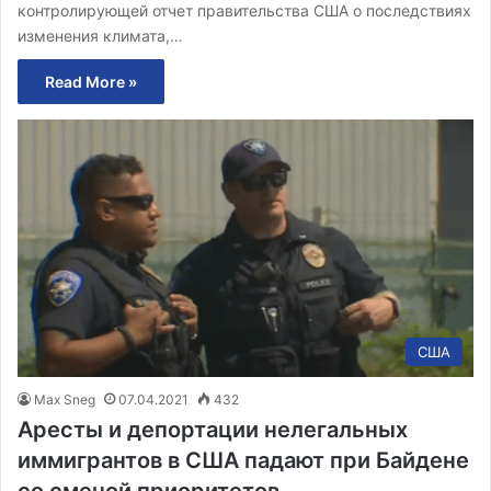
контролирующей отчет правительства США о последствиях
изменения климата,…
Read More »
США
Max Sneg
07.04.2021
432
Аресты и депортации нелегальных
иммигрантов в США падают при Байдене
со сменой приоритетов