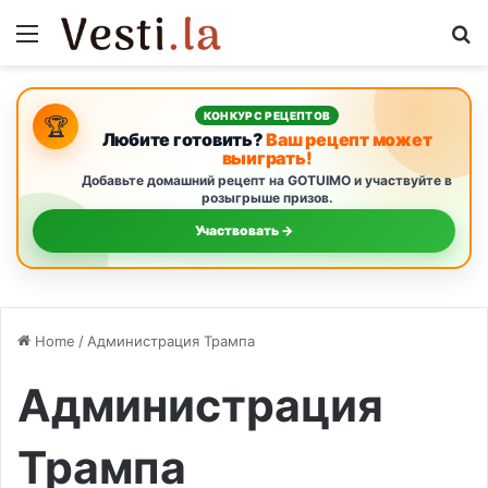
Menu
S
КОНКУРС РЕЦЕПТОВ
🏆
Любите готовить?
Ваш рецепт может
выиграть!
Добавьте домашний рецепт на GOTUIMO и участвуйте в
розыгрыше призов.
Участвовать →
Home
/
Администрация Трампа
Администрация
Трампа