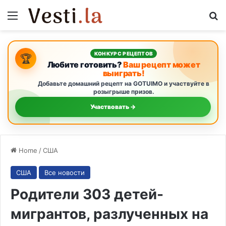
Menu
S
КОНКУРС РЕЦЕПТОВ
🏆
Любите готовить?
Ваш рецепт может
выиграть!
Добавьте домашний рецепт на GOTUIMO и участвуйте в
розыгрыше призов.
Участвовать →
Home
/
США
США
Все новости
Родители 303 детей-
мигрантов, разлученных на