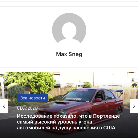
Max Sneg
США
Все новости
13.06.2025
01.07.2026
Америка имеет огромный избыток сыра