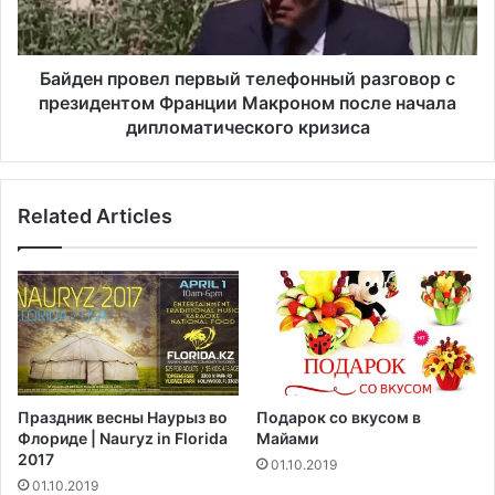
а
п
с
р
о
о
к
в
Байден провел первый телефонный разговор с
р
е
президентом Франции Макроном после начала
а
л
дипломатического кризиса
т
п
и
е
т
р
и
Related Articles
в
с
ы
п
й
о
т
л
е
ь
л
з
е
о
ф
в
о
Праздник весны Наурыз во
Подарок со вкусом в
а
н
Флориде | Nauryz in Florida
Майами
н
н
2017
01.10.2019
и
ы
01.10.2019
е
й