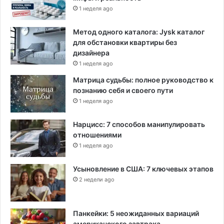
1 неделя ago
и
з
и
Метод одного каталога: Jysk каталог
с
для обстановки квартиры без
а
дизайнера
1 неделя ago
Матрица судьбы: полное руководство к
познанию себя и своего пути
1 неделя ago
Нарцисс: 7 способов манипулировать
отношениями
1 неделя ago
Усыновление в США: 7 ключевых этапов
2 недели ago
Панкейки: 5 неожиданных вариаций
американского завтрака