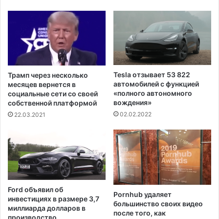
п
р
а
а
р
з
н
г
и
о
к
в
о
о
Tesla отзывает 53 822
Трамп через несколько
в
р
автомобилей с функцией
месяцев вернется в
ы
с
«полного автономного
социальные сети со своей
х
п
вождения»
собственной платформой
г
р
02.02.2022
22.03.2021
а
е
з
з
о
и
в
д
,
е
и
н
с
т
Ford объявил об
п
Pornhub удаляет
о
инвестициях в размере 3,7
о
большинство своих видео
м
миллиарда долларов в
после того, как
л
Ф
производство