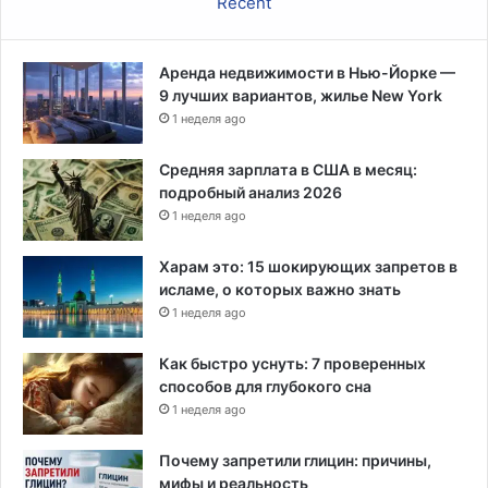
Recent
х
ч
н
а
и
л
к
Аренда недвижимости в Нью-Йорке —
а
е
9 лучших вариантов, жилье New York
д
1 неделя ago
и
п
л
Средняя зарплата в США в месяц:
о
подробный анализ 2026
м
1 неделя ago
а
т
Харам это: 15 шокирующих запретов в
и
исламе, о которых важно знать
ч
1 неделя ago
е
с
Как быстро уснуть: 7 проверенных
к
способов для глубокого сна
о
1 неделя ago
г
о
Почему запретили глицин: причины,
к
мифы и реальность
р