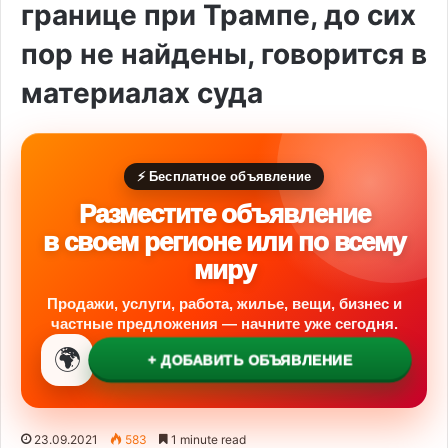
границе при Трампе, до сих
пор не найдены, говорится в
материалах суда
⚡ Бесплатное объявление
Разместите объявление
в своем регионе или по всему
миру
Продажи, услуги, работа, жилье, вещи, бизнес и
частные предложения — начните уже сегодня.
🌍
+ ДОБАВИТЬ ОБЪЯВЛЕНИЕ
23.09.2021
583
1 minute read