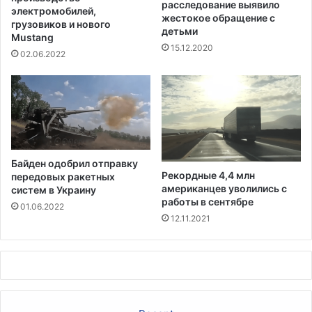
расследование выявило
ь
р
электромобилей,
жестокое обращение с
з
а
грузовиков и нового
детьми
у
Mustang
н
15.12.2020
е
ц
02.06.2022
м
и
ы
и
х
М
в
а
х
к
о
р
л
о
Байден одобрил отправку
о
н
Рекордные 4,4 млн
передовых ракетных
д
о
американцев уволились с
систем в Украину
и
м
работы в сентябре
01.06.2022
л
п
12.11.2021
ь
о
н
с
о
л
й
е
т
н
е
а