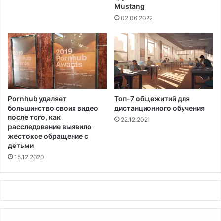
Mustang
р
к
н
02.06.2022
т
е
,
н
с
а
о
й
х
д
р
е
а
н
н
Pornhub удаляет
Топ-7 общежитий для
ы
я
большинство своих видео
дистанционного обучения
,
ю
после того, как
22.12.2021
г
щ
расследование выявило
о
и
жестокое обращение с
в
й
детьми
о
п
15.12.2020
р
р
и
а
т
в
с
о
я
н
в
а