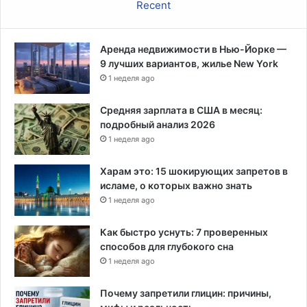
Recent
м
а
а
б
т
о
е
Аренда недвижимости в Нью-Йорке —
р
р
9 лучших вариантов, жилье New York
т
и
1 неделя ago
а
л
Средняя зарплата в США в месяц:
а
подробный анализ 2026
х
1 неделя ago
с
у
Харам это: 15 шокирующих запретов в
д
исламе, о которых важно знать
а
1 неделя ago
Как быстро уснуть: 7 проверенных
способов для глубокого сна
1 неделя ago
Почему запретили глицин: причины,