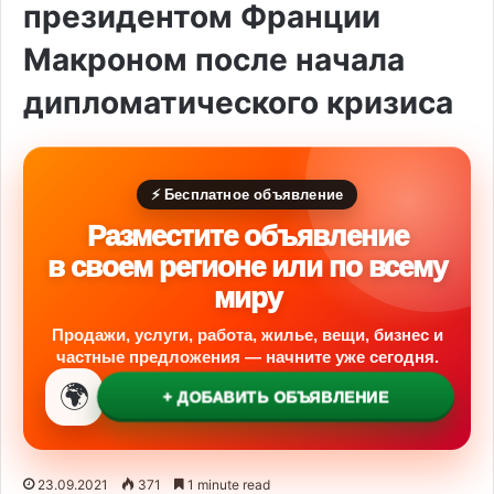
президентом Франции
Макроном после начала
дипломатического кризиса
⚡ Бесплатное объявление
Разместите объявление
в своем регионе или по всему
миру
Продажи, услуги, работа, жилье, вещи, бизнес и
частные предложения — начните уже сегодня.
🌍
+ ДОБАВИТЬ ОБЪЯВЛЕНИЕ
23.09.2021
371
1 minute read