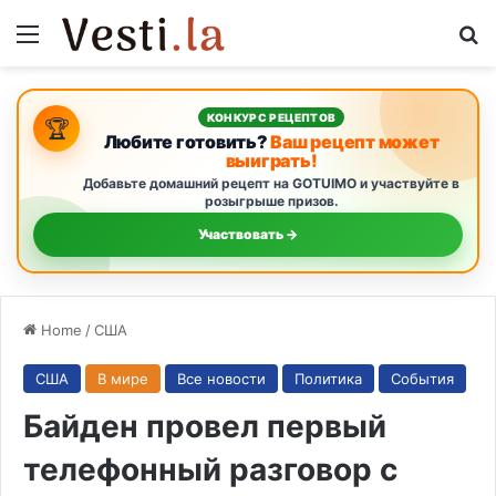
Menu
S
КОНКУРС РЕЦЕПТОВ
🏆
Любите готовить?
Ваш рецепт может
выиграть!
Добавьте домашний рецепт на GOTUIMO и участвуйте в
розыгрыше призов.
Участвовать →
Home
/
США
США
В мире
Все новости
Политика
События
Байден провел первый
телефонный разговор с