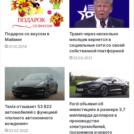
е
н
т
и
в
ц
п
е
я
п
т
Подарок со вкусом в
Трамп через несколько
р
н
Майами
месяцев вернется в
и
и
социальные сети со своей
01.10.2019
Т
собственной платформой
ц
р
у
22.03.2021
а
з
м
а
п
з
е
а
,
к
д
о
о
н
Ford объявил об
Tesla отзывает 53 822
с
о
инвестициях в размере 3,7
автомобилей с функцией
и
п
миллиарда долларов в
«полного автономного
х
р
производство
вождения»
п
электромобилей,
о
02.02.2022
о
грузовиков и нового
е