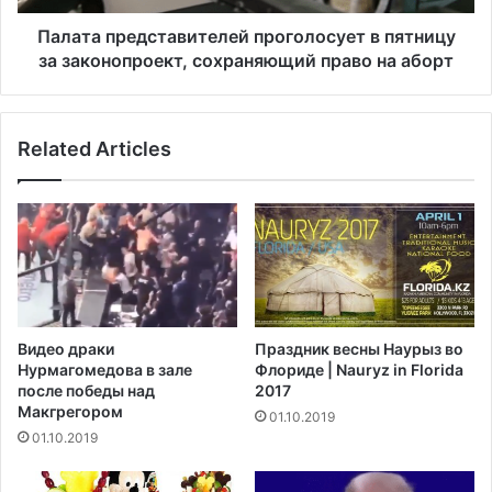
а
е
н
д
Палата представителей проголосует в пятницу
т
с
за законопроект, сохраняющий право на аборт
о
т
в
а
,
в
р
Related Articles
и
а
т
з
е
л
л
у
е
ч
й
е
п
н
р
н
о
Видео драки
Праздник весны Наурыз во
ы
г
Нурмагомедова в зале
Флориде | Nauryz in Florida
х
о
после победы над
2017
н
л
Макгрегором‍
01.10.2019
а
о
01.10.2019
г
с
р
у
а