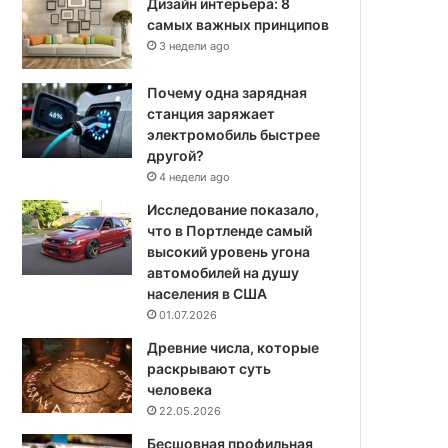
Дизайн интерьера: 8
самых важных принципов
3 недели ago
Почему одна зарядная
станция заряжает
электромобиль быстрее
другой?
4 недели ago
Исследование показало,
что в Портленде самый
высокий уровень угона
автомобилей на душу
населения в США
01.07.2026
Древние числа, которые
раскрывают суть
человека
22.05.2026
Бесшовная профильная