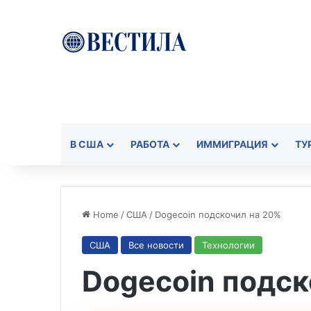
В США
РАБОТА
ИММИГРАЦИЯ
ТУ
Home
/
США
/
Dogecoin подскочил на 20%
США
Все новости
Технологии
Dogecoin подск