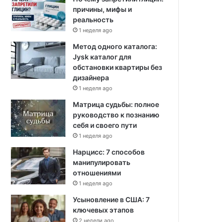
причины, мифы и
реальность
1 неделя ago
Метод одного каталога:
Jysk каталог для
обстановки квартиры без
дизайнера
1 неделя ago
Матрица судьбы: полное
руководство к познанию
себя и своего пути
1 неделя ago
Нарцисс: 7 способов
манипулировать
отношениями
1 неделя ago
Усыновление в США: 7
ключевых этапов
2 недели ago