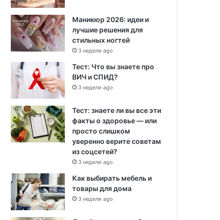
Маникюр 2026: идеи и
лучшие решения для
стильных ногтей
3 недели ago
Тест: Что вы знаете про
ВИЧ и СПИД?
3 недели ago
Тест: знаете ли вы все эти
факты о здоровье — или
просто слишком
уверенно верите советам
из соцсетей?
3 недели ago
Как выбирать мебель и
товары для дома
3 недели ago