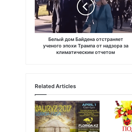
ы
й
д
о
м
Б
а
Белый дом Байдена отстраняет
й
ученого эпохи Трампа от надзора за
д
климатическим отчетом
е
н
а
о
т
Related Articles
с
т
р
а
н
я
е
т