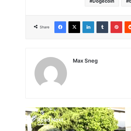
Dogecoin
Facebook
X
LinkedIn
Tumblr
Pinterest
Share
Max Sneg
Read Next