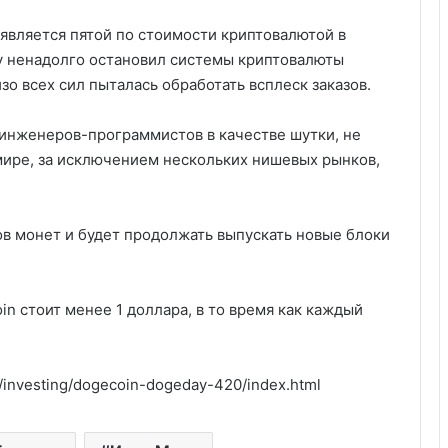
является пятой по стоимости криптовалютой в
у ненадолго остановил системы криптовалюты
зо всех сил пыталась обработать всплеск заказов.
 инженеров-программистов в качестве шутки, не
мире, за исключением нескольких нишевых рынков,
в монет и будет продолжать выпускать новые блоки
.
in стоит менее 1 доллара, в то время как каждый
0/investing/dogecoin-dogeday-420/index.html
Как выбрать VPS-сервер под ваш
проект — и не пожалеть