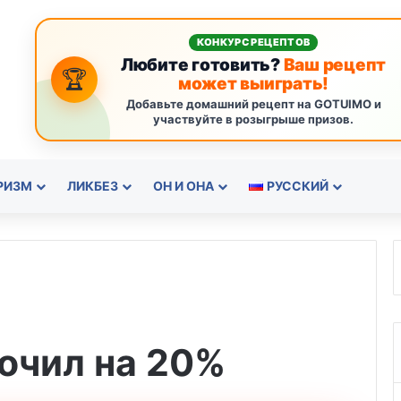
КОНКУРС РЕЦЕПТОВ
Любите готовить?
Ваш рецепт
🏆
может выиграть!
Добавьте домашний рецепт на GOTUIMO и
участвуйте в розыгрыше призов.
РИЗМ
ЛИКБЕЗ
ОН И ОНА
РУССКИЙ
очил на 20%