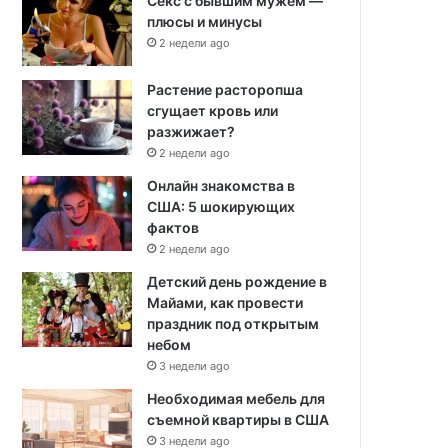
Секс с бывшим мужем —
плюсы и минусы
2 недели ago
Растение расторопша
сгущает кровь или
разжижает?
2 недели ago
Онлайн знакомства в
США: 5 шокирующих
фактов
2 недели ago
Детский день рождение в
Майами, как провести
праздник под открытым
небом
3 недели ago
Необходимая мебель для
съемной квартиры в США
3 недели ago