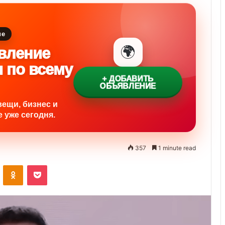
ие
🌍
вление
и по всему
+ ДОБАВИТЬ
ОБЪЯВЛЕНИЕ
вещи, бизнес и
 уже сегодня.
357
1 minute read
ontakte
Odnoklassniki
Pocket