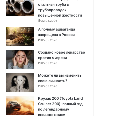
стальная труба в
трубопроводах
повышенной жесткости
22.05.2026
А почему ашваганда
запрещена в России
05.05.2026
Создано новое лекарство
против мигрени
05.05.2026
Можете ли вы изменить
свою личность?
05.05.2026
Крузак 200 (Toyota Land
Cruiser 200): полный гид
по легендарному
внедорожнику