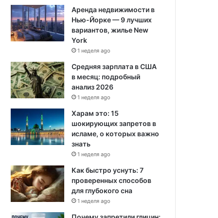
Аренда недвижимости в
Нью-Йорке — 9 лучших
вариантов, жилье New
York
1 неделя ago
Средняя зарплата в США
в месяц: подробный
анализ 2026
1 неделя ago
Харам это: 15
шокирующих запретов в
исламе, о которых важно
знать
1 неделя ago
Как быстро уснуть: 7
проверенных способов
для глубокого сна
1 неделя ago
Почему запретили глицин: