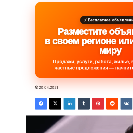
⚡ Бесплатное объявлен
Разместите объя
в своем регионе ил
миру
Продажи, услуги, работа, жилье, 
частные предложения — начните
20.04.2021
Facebook
X
LinkedIn
Tumblr
Pinterest
Reddit
VK