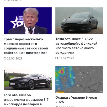
01.10.2019
e
е
O
щ
r
а
i
ю
g
т
i
ц
n
е
н
Tesla отзывает 53 822
Трамп через несколько
т
автомобилей с функцией
месяцев вернется в
р
«полного автономного
социальные сети со своей
вождения»
в
собственной платформой
а
02.02.2022
22.03.2021
к
ц
и
н
а
ц
и
Ford объявил об
Осадки в Украине 9 июля
и
инвестициях в размере 3,7
2025
в
миллиарда долларов в