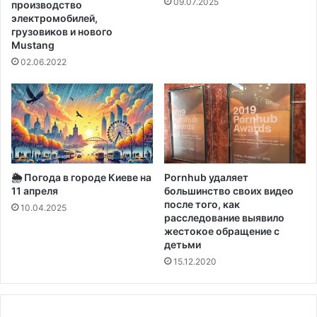
Г
09.07.2025
производство
а
электромобилей,
грузовиков и нового
р
Mustang
л
е
02.06.2022
м
с
к
о
й
ц
е
🌦️ Погода в городе Киеве на
Pornhub удаляет
р
11 апреля
большинство своих видео
к
после того, как
10.04.2025
в
расследование выявило
и
жестокое обращение с
детьми
15.12.2020