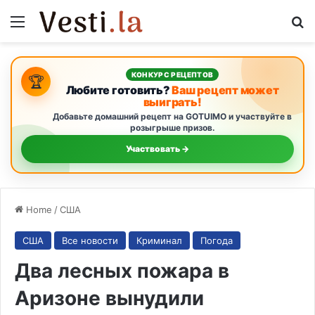
Menu
S
КОНКУРС РЕЦЕПТОВ
🏆
Любите готовить?
Ваш рецепт может
выиграть!
Добавьте домашний рецепт на GOTUIMO и участвуйте в
розыгрыше призов.
Участвовать →
Home
/
США
США
Все новости
Криминал
Погода
Два лесных пожара в
Аризоне вынудили