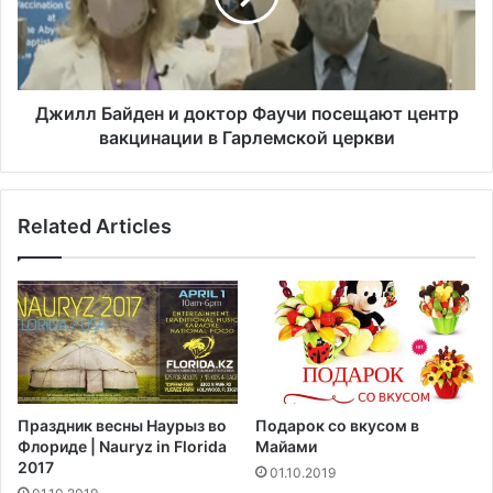
т
Б
с
а
я
й
в
д
к
е
Джилл Байден и доктор Фаучи посещают центр
о
н
вакцинации в Гарлемской церкви
с
и
м
д
о
о
Related Articles
с
к
н
т
а
о
р
р
а
Ф
к
а
е
у
т
ч
е
и
Праздник весны Наурыз во
Подарок со вкусом в
B
п
Флориде | Nauryz in Florida
Майами
l
о
2017
01.10.2019
u
с