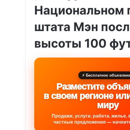
Национальном 
штата Мэн посл
высоты 100 фу
⚡ Бесплатное объявлен
Разместите объя
в своем регионе ил
миру
Продажи, услуги, работа, жилье, 
частные предложения — начните