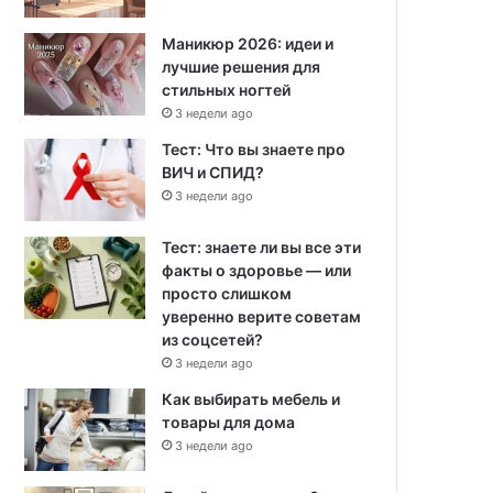
Маникюр 2026: идеи и
лучшие решения для
стильных ногтей
3 недели ago
Тест: Что вы знаете про
ВИЧ и СПИД?
3 недели ago
Тест: знаете ли вы все эти
факты о здоровье — или
просто слишком
уверенно верите советам
из соцсетей?
3 недели ago
Как выбирать мебель и
товары для дома
3 недели ago