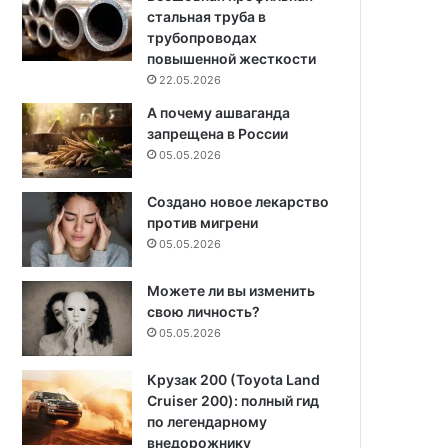
стальная труба в
трубопроводах
повышенной жесткости
22.05.2026
А почему ашваганда
запрещена в России
05.05.2026
Создано новое лекарство
против мигрени
05.05.2026
Можете ли вы изменить
свою личность?
05.05.2026
Крузак 200 (Toyota Land
Cruiser 200): полный гид
по легендарному
внедорожнику