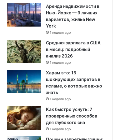
Аренда недвижимости в
Нью-Йорке — 9 лучших
вариантов, жилье New
York
1 неделя ago
Средняя зарплата в США
в месяц: подробный
анализ 2026
1 неделя ago
Харам это: 15
шокирующих запретов в
исламе, о которых важно
знать
1 неделя ago
Как быстро уснуть: 7
проверенных способов
для глубокого сна
1 неделя ago
Почему запретили глицин: