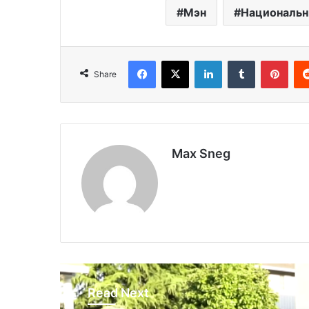
Мэн
Национальн
Facebook
X
LinkedIn
Tumblr
Pinterest
Share
Max Sneg
Read Next