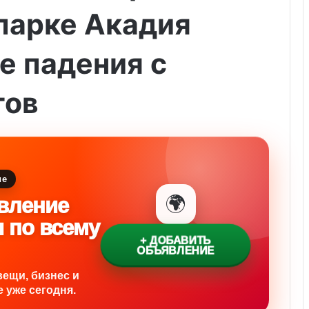
парке Акадия
е падения с
тов
ие
🌍
вление
и по всему
+ ДОБАВИТЬ
ОБЪЯВЛЕНИЕ
вещи, бизнес и
 уже сегодня.