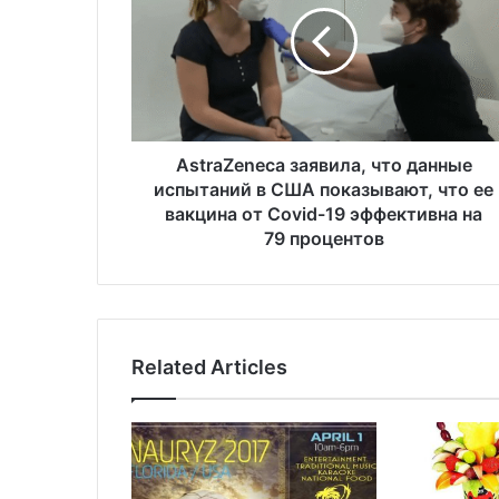
r
a
Z
e
n
e
c
AstraZeneca заявила, что данные
a
испытаний в США показывают, что ее
з
вакцина от Covid-19 эффективна на
а
79 процентов
я
в
и
л
а
Related Articles
,
ч
т
о
д
а