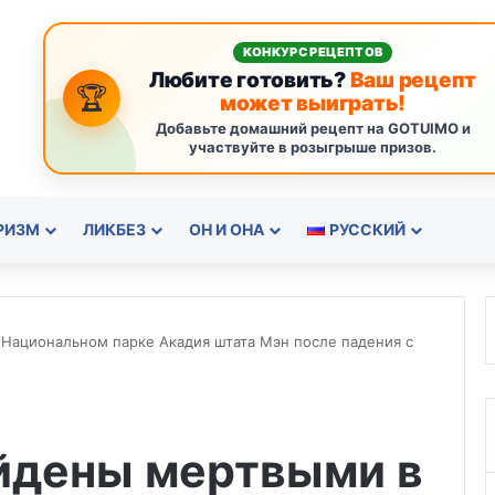
КОНКУРС РЕЦЕПТОВ
Любите готовить?
Ваш рецепт
🏆
может выиграть!
Добавьте домашний рецепт на GOTUIMO и
участвуйте в розыгрыше призов.
РИЗМ
ЛИКБЕЗ
ОН И ОНА
РУССКИЙ
 Национальном парке Акадия штата Мэн после падения с
айдены мертвыми в