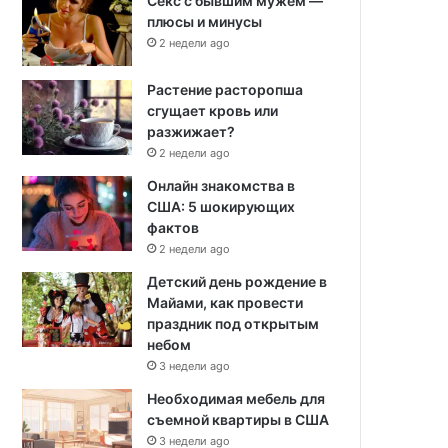
Секс с бывшим мужем —
плюсы и минусы
2 недели ago
Растение расторопша
сгущает кровь или
разжижает?
2 недели ago
Онлайн знакомства в
США: 5 шокирующих
фактов
2 недели ago
Детский день рождение в
Майами, как провести
праздник под открытым
небом
3 недели ago
Необходимая мебель для
съемной квартиры в США
3 недели ago