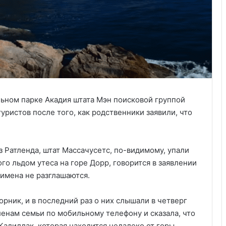
льном парке Акадия штата Мэн поисковой группой
ристов после того, как родственники заявили, что
 Ратленда, штат Массачусетс, по-видимому, упали
го льдом утеса на горе Дорр, говорится в заявлении
 имена не разглашаются.
орник, и в последний раз о них слышали в четверг
ленам семьи по мобильному телефону и сказала, что
 Кадиллак, которая находится недалеко от горы