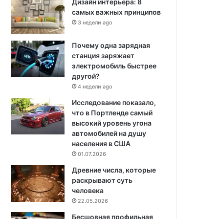
Дизайн интерьера: 8
самых важных принципов
3 недели ago
Почему одна зарядная
станция заряжает
электромобиль быстрее
другой?
4 недели ago
Исследование показало,
что в Портленде самый
высокий уровень угона
автомобилей на душу
населения в США
01.07.2026
Древние числа, которые
раскрывают суть
человека
22.05.2026
Бесшовная профильная