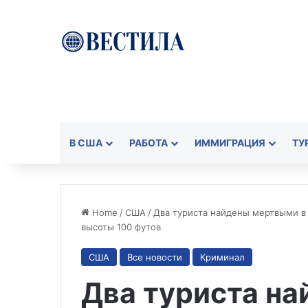
В США
РАБОТА
ИММИГРАЦИЯ
ТУ
Home
/
США
/
Два туриста найдены мертвыми в
высоты 100 футов
США
Все новости
Криминал
Два туриста н