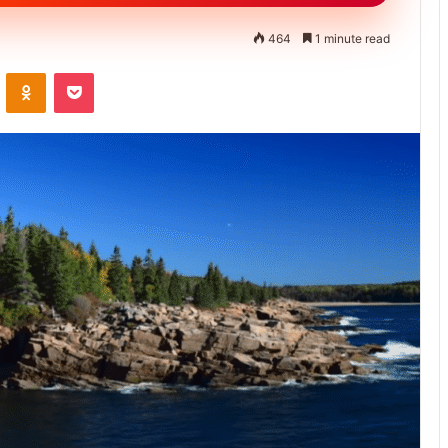
464
1 minute read
ontakte
Odnoklassniki
Pocket