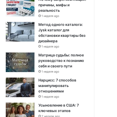
причины, мифы и
реальность
1 неделя ago
Метод одного каталога:
Jysk каталог для
обстановки квартиры без
дизайнера
1 неделя ago
Матрица судьбы: полное
руководство к познанию
себя и своего пути
1 неделя ago
Нарцисс: 7 способов
манипулировать
отношениями
1 неделя ago
Усыновление в США: 7
ключевых этапов
2 недели ago