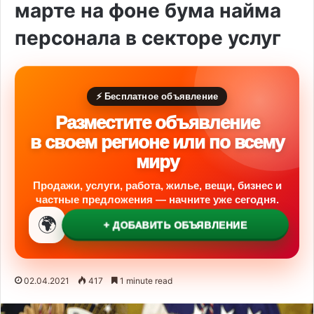
марте на фоне бума найма
персонала в секторе услуг
⚡ Бесплатное объявление
Разместите объявление
в своем регионе или по всему
миру
Продажи, услуги, работа, жилье, вещи, бизнес и
частные предложения — начните уже сегодня.
🌍
+ ДОБАВИТЬ ОБЪЯВЛЕНИЕ
02.04.2021
417
1 minute read