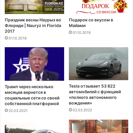
б
щ
о
е
р
й
Праздник весны Наурыз во
Подарок со вкусом в
н
н
Флориде | Nauryz in Florida
Майами
ы
е
2017
01.10.2019
е
д
01.10.2019
м
е
е
л
р
е
о
п
п
е
р
р
и
е
я
е
Tesla отзывает 53 822
Трамп через несколько
т
д
автомобилей с функцией
месяцев вернется в
и
е
«полного автономного
социальные сети со своей
я
вождения»
т
собственной платформой
в
в
02.02.2022
22.03.2021
Н
р
ь
е
ю
з