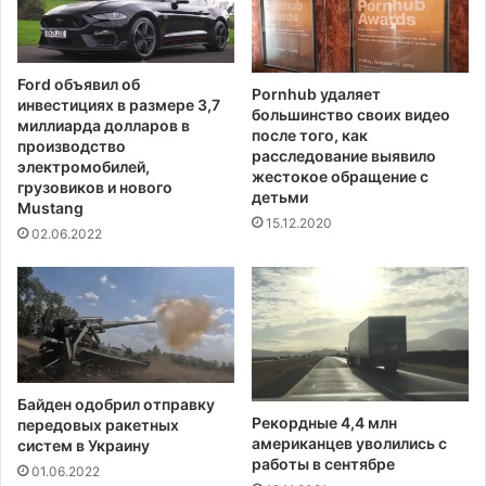
-
и
Й
д
о
е
р
н
Ford объявил об
к
Pornhub удаляет
ц
инвестициях в размере 3,7
большинство своих видео
е
и
миллиарда долларов в
после того, как
о
ю
производство
расследование выявило
т
В
электромобилей,
жестокое обращение с
м
грузовиков и нового
о
детьми
Mustang
е
е
15.12.2020
н
н
02.06.2022
е
н
н
о
ы
-
м
о
р
с
Байден одобрил отправку
к
Рекордные 4,4 млн
передовых ракетных
о
американцев уволились с
систем в Украину
й
работы в сентябре
01.06.2022
о