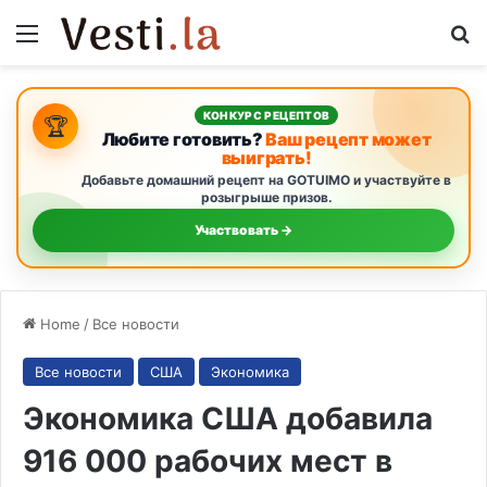
Menu
S
КОНКУРС РЕЦЕПТОВ
🏆
Любите готовить?
Ваш рецепт может
выиграть!
Добавьте домашний рецепт на GOTUIMO и участвуйте в
розыгрыше призов.
Участвовать →
Home
/
Все новости
Все новости
США
Экономика
Экономика США добавила
916 000 рабочих мест в