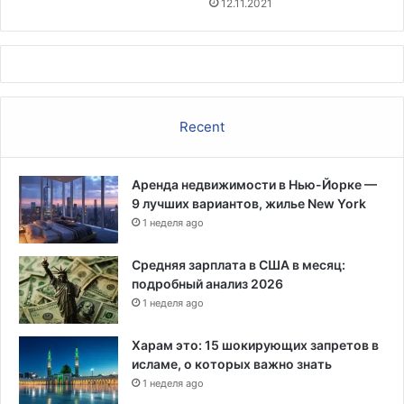
12.11.2021
б
с
е
р
в
а
Recent
т
о
р
Аренда недвижимости в Нью-Йорке —
и
9 лучших вариантов, жилье New York
и
1 неделя ago
Средняя зарплата в США в месяц:
подробный анализ 2026
1 неделя ago
Харам это: 15 шокирующих запретов в
исламе, о которых важно знать
1 неделя ago