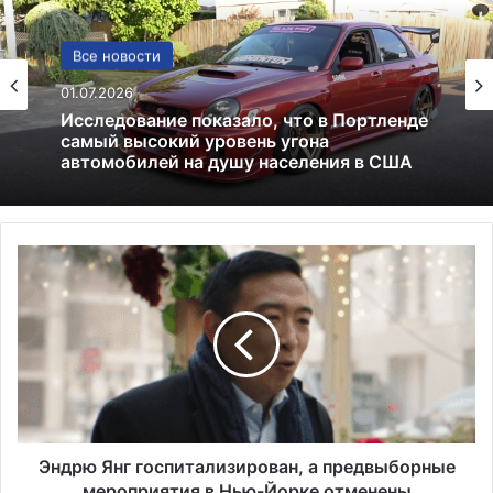
США
Все новости
13.06.2025
01.07.2026
Америка имеет огромный избыток сыра
Э
Исследование показало, что в Портленде
н
самый высокий уровень угона
д
автомобилей на душу населения в США
р
ю
Я
н
г
г
о
Эндрю Янг госпитализирован, а предвыборные
с
мероприятия в Нью-Йорке отменены