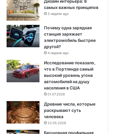
Дизайн интерьера: 8
самых важных принципов
3 недели ago
Почему одна зарядная
станция заряжает
электромобиль быстрее
другой?
4 недели ago
Исследование показало,
что в Портленде самый
высокий уровень угона
автомобилей на душу
населения в США
01.07.2026
Древние числа, которые
раскрывают суть
человека
22.05.2026
Бесшовная профильная