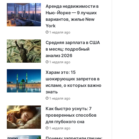
Аренда недвижимости в
Нью-Йорке — 9 лучших
вариантов, жилье New
York
1 неделя ago
Средняя зарплата в США
в месяц: подробный
анализ 2026
1 неделя ago
Харам это: 15
шокирующих запретов в
исламе, о которых важно
знать
1 неделя ago
Как быстро уснуть: 7
проверенных способов
для глубокого сна
1 неделя ago
Почему запретили глицин: