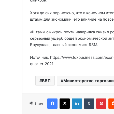
омикрон.
Хотя до сих пор неясно, что в конечном ит
штамм для экономики, его влияние на повс
«Штамм омикрон почти наверняка снизил рос
серьезный ущерб общей экономической акти
Брусуэлас, главный экономист RSM.
Источник: https://www.foxbusiness.com/eco
quarter-2021
ВВП
Министерство торговл
Facebook
X
LinkedIn
Tumblr
Pinterest
Share