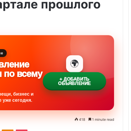
артале прошлого
ие
🌍
вление
и по всему
+ ДОБАВИТЬ
ОБЪЯВЛЕНИЕ
вещи, бизнес и
 уже сегодня.
418
1 minute read
ontakte
Odnoklassniki
Pocket