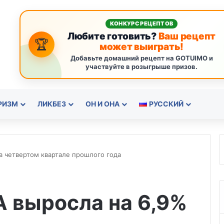
КОНКУРС РЕЦЕПТОВ
Любите готовить?
Ваш рецепт
🏆
может выиграть!
Добавьте домашний рецепт на GOTUIMO и
участвуйте в розыгрыше призов.
РИЗМ
ЛИКБЕЗ
ОН И ОНА
РУССКИЙ
в четвертом квартале прошлого года
 выросла на 6,9%