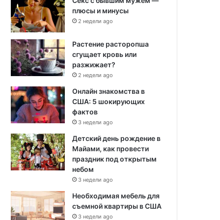
Секс с бывшим мужем —
плюсы и минусы
2 недели ago
Растение расторопша
сгущает кровь или
разжижает?
2 недели ago
Онлайн знакомства в
США: 5 шокирующих
фактов
3 недели ago
Детский день рождение в
Майами, как провести
праздник под открытым
небом
3 недели ago
Необходимая мебель для
съемной квартиры в США
3 недели ago