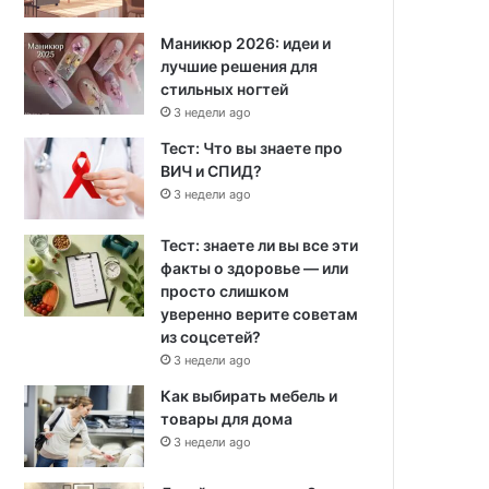
Маникюр 2026: идеи и
лучшие решения для
стильных ногтей
3 недели ago
Тест: Что вы знаете про
ВИЧ и СПИД?
3 недели ago
Тест: знаете ли вы все эти
факты о здоровье — или
просто слишком
уверенно верите советам
из соцсетей?
3 недели ago
Как выбирать мебель и
товары для дома
3 недели ago