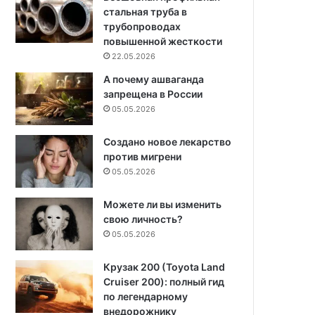
стальная труба в
трубопроводах
повышенной жесткости
22.05.2026
А почему ашваганда
запрещена в России
05.05.2026
Создано новое лекарство
против мигрени
05.05.2026
Можете ли вы изменить
свою личность?
05.05.2026
Крузак 200 (Toyota Land
Cruiser 200): полный гид
по легендарному
внедорожнику