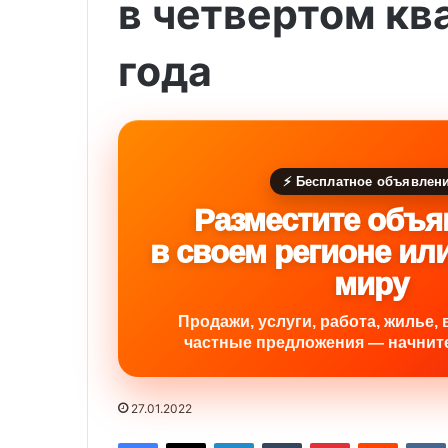
в четвертом кв
года
⚡ Бесплатное объявлен
Разместите объя
в своем регионе ил
миру
Продажи, услуги, работа, жилье, 
частные предложения — начните
27.01.2022
Facebook
X
LinkedIn
Tumblr
Pinterest
Reddit
VK