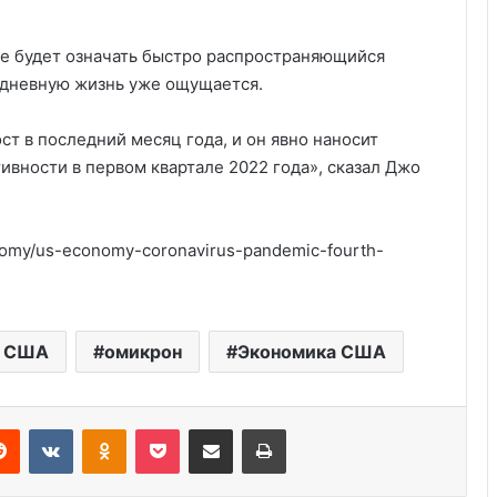
оге будет означать быстро распространяющийся
едневную жизнь уже ощущается.
т в последний месяц года, и он явно наносит
вности в первом квартале 2022 года», сказал Джо
nomy/us-economy-coronavirus-pandemic-fourth-
Удивительные факты о Флориде
Пляжный домик в Северной
и США
омикрон
Экономика США
Каролине, где Билл Гейтс и его
бывшая девушка Энн Уинблад
проводили долгие выходные, теперь
Reddit
VKontakte
Odnoklassniki
Pocket
Share via Email
Print
доступен для сдачи в аренду для
Курсы бухгалтера в США
отдыха