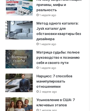
причины, мифы и
реальность
1 неделя ago
Метод одного каталога:
Jysk каталог для
обстановки квартиры без
дизайнера
1 неделя ago
Матрица судьбы: полное
руководство к познанию
себя и своего пути
1 неделя ago
Нарцисс: 7 способов
манипулировать
отношениями
2 недели ago
Усыновление в США: 7
ключевых этапов
2 недели ago