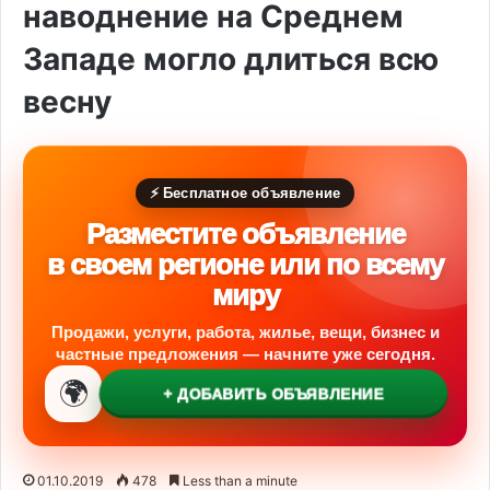
наводнение на Среднем
Западе могло длиться всю
весну
⚡ Бесплатное объявление
Разместите объявление
в своем регионе или по всему
миру
Продажи, услуги, работа, жилье, вещи, бизнес и
частные предложения — начните уже сегодня.
🌍
+ ДОБАВИТЬ ОБЪЯВЛЕНИЕ
01.10.2019
478
Less than a minute