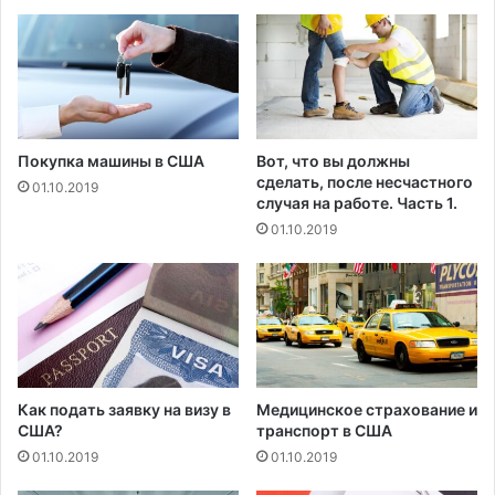
т
а
п
н
р
е
о
у
д
д
о
а
в
р
Покупка машины в США
Вот, что вы должны
о
и
сделать, после несчастного
01.10.2019
л
т
случая на работе. Часть 1.
ь
п
01.10.2019
с
о
т
э
в
к
и
о
я
н
б
о
о
м
л
и
Как подать заявку на визу в
Медицинское страхование и
е
к
США?
транспорт в США
е
е
01.10.2019
01.10.2019
5
М
0
е