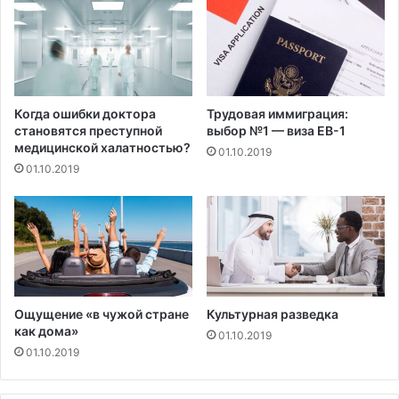
т
к
ы
с
с
и
я
к
ч
и
ж
Когда ошибки доктора
Трудовая иммиграция:
и
становятся преступной
выбор №1 — виза EB-1
т
медицинской халатностью?
01.10.2019
е
01.10.2019
л
е
й
Ощущение «в чужой стране
Культурная разведка
как дома»
01.10.2019
01.10.2019