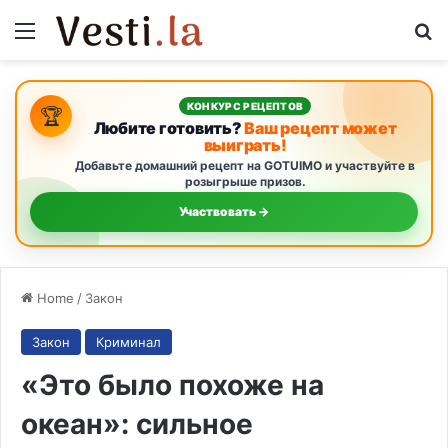
Menu
S
КОНКУРС РЕЦЕПТОВ
🏆
Любите готовить?
Ваш рецепт может
выиграть!
Добавьте домашний рецепт на GOTUIMO и участвуйте в
розыгрыше призов.
Участвовать →
Home
/
Закон
Закон
Криминал
«Это было похоже на
океан»: сильное