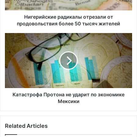
с
к
и
Нигерийские радикалы отрезали от
е
продовольствия более 50 тысяч жителей
р
а
К
д
а
и
т
к
а
а
с
л
т
ы
р
о
о
т
ф
р
а
Катастрофа Протона не ударит по экономике
е
П
Мексики
з
р
а
о
л
т
Related Articles
и
о
о
н