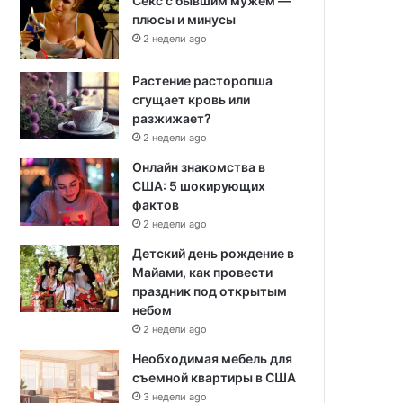
Секс с бывшим мужем —
плюсы и минусы
2 недели ago
Растение расторопша
сгущает кровь или
разжижает?
2 недели ago
Онлайн знакомства в
США: 5 шокирующих
фактов
2 недели ago
Детский день рождение в
Майами, как провести
праздник под открытым
небом
2 недели ago
Необходимая мебель для
съемной квартиры в США
3 недели ago