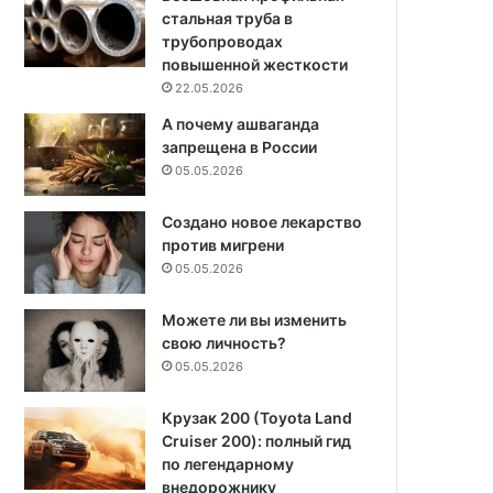
стальная труба в
трубопроводах
повышенной жесткости
22.05.2026
А почему ашваганда
запрещена в России
05.05.2026
Создано новое лекарство
против мигрени
05.05.2026
Можете ли вы изменить
свою личность?
05.05.2026
Крузак 200 (Toyota Land
Cruiser 200): полный гид
по легендарному
внедорожнику