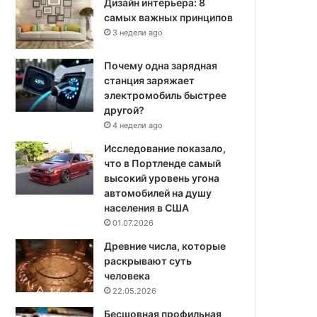
Дизайн интерьера: 8
самых важных принципов
3 недели ago
Почему одна зарядная
станция заряжает
электромобиль быстрее
другой?
4 недели ago
Исследование показало,
что в Портленде самый
высокий уровень угона
автомобилей на душу
населения в США
01.07.2026
Древние числа, которые
раскрывают суть
человека
22.05.2026
Бесшовная профильная