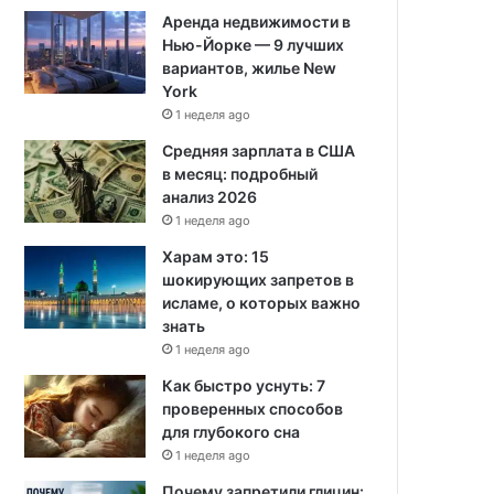
Аренда недвижимости в
Нью-Йорке — 9 лучших
вариантов, жилье New
York
1 неделя ago
Средняя зарплата в США
в месяц: подробный
анализ 2026
1 неделя ago
Харам это: 15
шокирующих запретов в
исламе, о которых важно
знать
1 неделя ago
Как быстро уснуть: 7
проверенных способов
для глубокого сна
1 неделя ago
Почему запретили глицин: