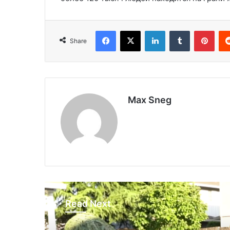
Facebook
X
LinkedIn
Tumblr
Pinterest
Share
Max Sneg
Read Next