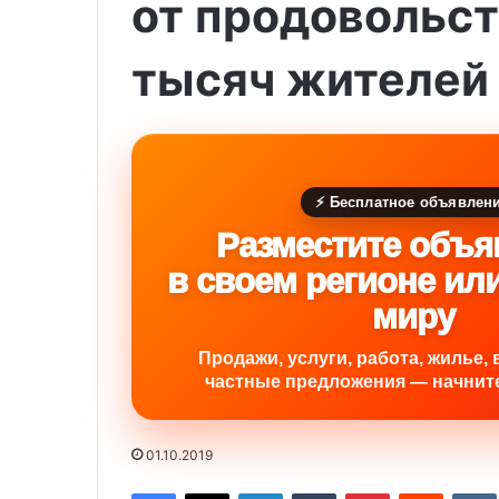
от продовольст
тысяч жителей
⚡ Бесплатное объявлен
Разместите объя
в своем регионе ил
миру
Продажи, услуги, работа, жилье, 
частные предложения — начните
01.10.2019
Facebook
X
LinkedIn
Tumblr
Pinterest
Reddit
VK