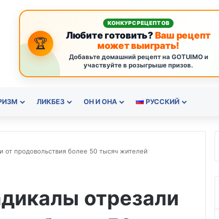
КОНКУРС РЕЦЕПТОВ
Любите готовить?
Ваш рецепт
🏆
может выиграть!
Добавьте домашний рецепт на GOTUIMO и
участвуйте в розыгрыше призов.
РИЗМ
ЛИКБЕЗ
ОН И ОНА
РУССКИЙ
и от продовольствия более 50 тысяч жителей
адикалы отрезали