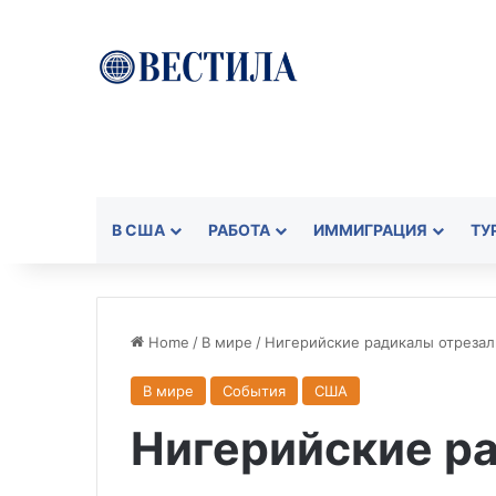
В США
РАБОТА
ИММИГРАЦИЯ
ТУ
Home
/
В мире
/
Нигерийские радикалы отрезал
В мире
События
США
Нигерийские р