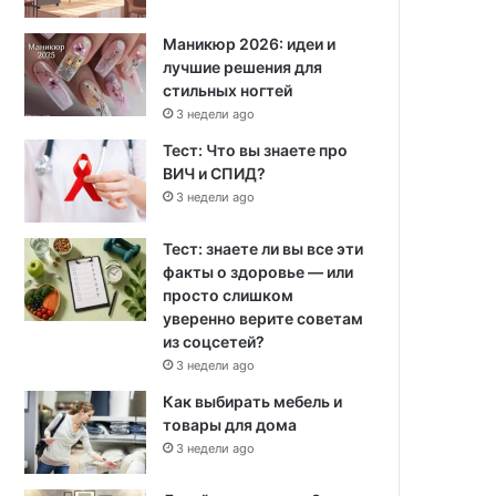
Маникюр 2026: идеи и
лучшие решения для
стильных ногтей
3 недели ago
Тест: Что вы знаете про
ВИЧ и СПИД?
3 недели ago
Тест: знаете ли вы все эти
факты о здоровье — или
просто слишком
уверенно верите советам
из соцсетей?
3 недели ago
Как выбирать мебель и
товары для дома
3 недели ago