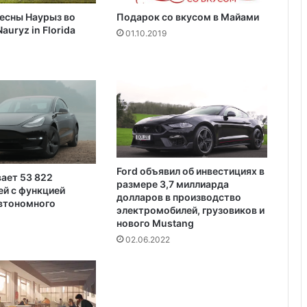
л
Пляжный домик в Северной
есны Наурыз во
Подарок со вкусом в Майами
ь
Каролине, где Билл Гейтс и его
auryz in Florida
н
01.10.2019
бывшая девушка Энн Уинблад
о
проводили долгие выходные, теперь
е
доступен для сдачи в аренду для
н
отдыха
а
в
о
д
н
е
Ford объявил об инвестициях в
н
вает 53 822
размере 3,7 миллиарда
й с функцией
и
долларов в производство
автономного
е
электромобилей, грузовиков и
н
нового Mustang
а
02.06.2022
С
р
е
д
н