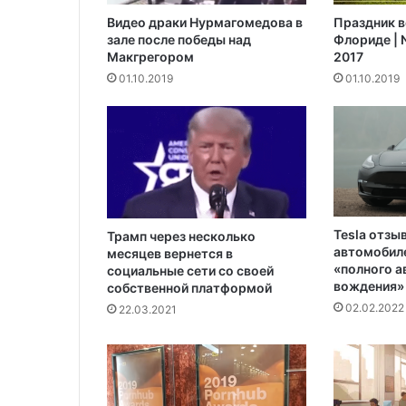
н
Видео драки Нурмагомедова в
Праздник в
а
зале после победы над
Флориде | N
д
Макгрегором‍
2017
о
01.10.2019
01.10.2019
р
о
ж
н
ы
е
и
с
п
Tesla отзы
Трамп через несколько
автомобиле
ы
месяцев вернется в
«полного 
социальные сети со своей
т
вождения»
собственной платформой
а
02.02.2022
н
22.03.2021
и
я