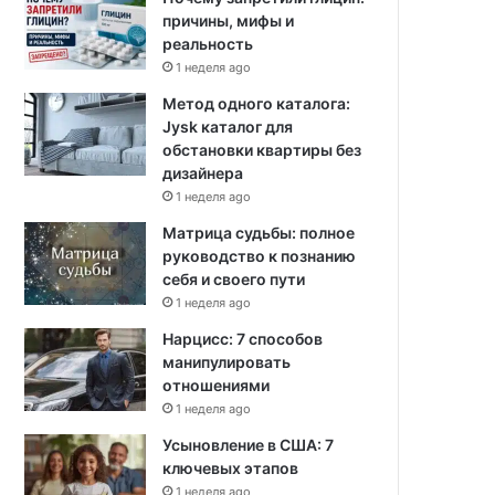
причины, мифы и
реальность
1 неделя ago
Метод одного каталога:
Jysk каталог для
обстановки квартиры без
дизайнера
1 неделя ago
Матрица судьбы: полное
руководство к познанию
себя и своего пути
1 неделя ago
Нарцисс: 7 способов
манипулировать
отношениями
1 неделя ago
Усыновление в США: 7
ключевых этапов
1 неделя ago