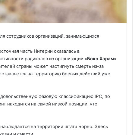
ля сотрудников организаций, занимающихся
сточная часть Нигерии оказалась в
ктивности радикалов из организации «
Боко Харам
«.
ителей страны может настигнуть смерть из-за
оставляется на территорию боевых действий уже
одовольственную фазовую классификацию IPC, по
нт находится на самой низкой позиции, что
Удивительные факты о Флориде
 наблюдается на территории штата Борно. Здесь
Пляжный домик в Северной
жизни и смерти.