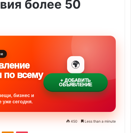
вия более 50
ие
🌍
вление
и по всему
+ ДОБАВИТЬ
ОБЪЯВЛЕНИЕ
вещи, бизнес и
 уже сегодня.
450
Less than a minute
ontakte
Odnoklassniki
Pocket