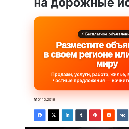
на дорожные и
⚡ Бесплатное объявлен
Разместите объя
в своем регионе ил
миру
Продажи, услуги, работа, жилье, 
частные предложения — начните
01.10.2019
Facebook
X
LinkedIn
Tumblr
Pinterest
Reddit
VK