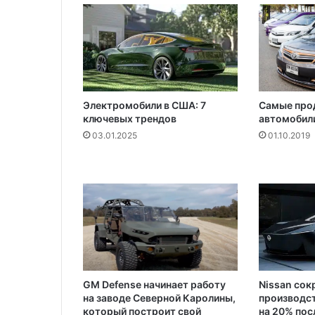
т
с
т
о
и
т
ь
Электромобили в США: 7
Самые про
8
ключевых трендов
автомобили
0
03.01.2025
01.10.2019
д
о
л
л
а
р
о
в
GM Defense начинает работу
Nissan сок
на заводе Северной Каролины,
производс
который построит свой
на 20% пос