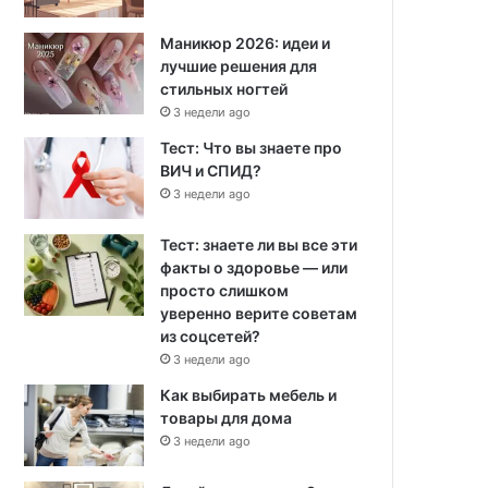
Маникюр 2026: идеи и
лучшие решения для
стильных ногтей
3 недели ago
Тест: Что вы знаете про
ВИЧ и СПИД?
3 недели ago
Тест: знаете ли вы все эти
факты о здоровье — или
просто слишком
уверенно верите советам
из соцсетей?
3 недели ago
Как выбирать мебель и
товары для дома
3 недели ago