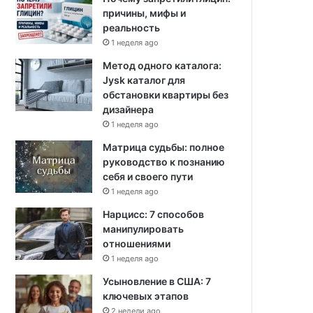
причины, мифы и
реальность
1 неделя ago
Метод одного каталога:
Jysk каталог для
обстановки квартиры без
дизайнера
1 неделя ago
Матрица судьбы: полное
руководство к познанию
себя и своего пути
1 неделя ago
Нарцисс: 7 способов
манипулировать
отношениями
1 неделя ago
Усыновление в США: 7
ключевых этапов
2 недели ago