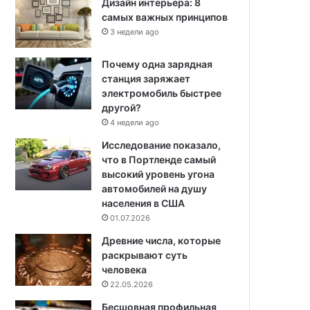
Дизайн интерьера: 8
самых важных принципов
3 недели ago
Почему одна зарядная
станция заряжает
электромобиль быстрее
другой?
4 недели ago
Исследование показало,
что в Портленде самый
высокий уровень угона
автомобилей на душу
населения в США
01.07.2026
Древние числа, которые
раскрывают суть
человека
22.05.2026
Бесшовная профильная