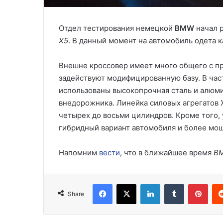
Отдел тестирования немецкой
BMW
начал 
X5
. В данный момент на автомобиль одета 
Внешне кроссовер имеет много общего с пр
задействуют модифицированную базу. В час
использованы высокопрочная сталь и алюми
внедорожника. Линейка силовых агрегатов 
четырех до восьми цилиндров. Кроме того,
гибридный вариант автомобиля и более мощ
Напомним
вести
, что в ближайшее время
B
Facebook
X
LinkedIn
Tumblr
Pinterest
Share