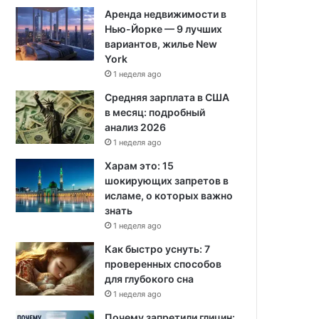
Аренда недвижимости в
Нью-Йорке — 9 лучших
вариантов, жилье New
York
1 неделя ago
Средняя зарплата в США
в месяц: подробный
анализ 2026
1 неделя ago
Харам это: 15
шокирующих запретов в
исламе, о которых важно
знать
1 неделя ago
Как быстро уснуть: 7
проверенных способов
для глубокого сна
1 неделя ago
Почему запретили глицин: