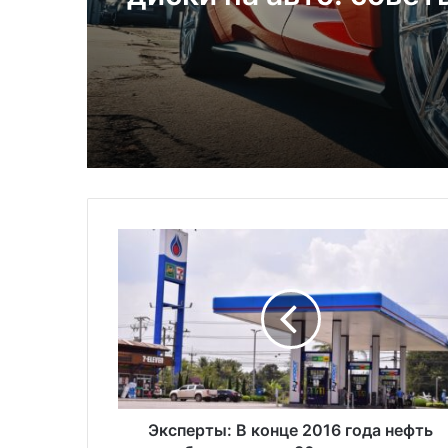
комфортной и безоп
езды
Э
к
с
п
е
р
т
ы
:
В
Эксперты: В конце 2016 года нефть