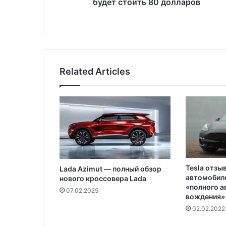
к
будет стоить 80 долларов
о
н
ц
е
2
0
Related Articles
1
6
г
о
д
а
н
е
ф
Tesla отзы
Lada Azimut — полный обзор
т
автомобиле
нового кроссовера Lada
ь
«полного 
07.02.2025
б
вождения»
у
02.02.2022
д
е