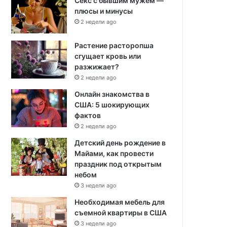
Секс с бывшим мужем —
плюсы и минусы
2 недели ago
Растение расторопша
сгущает кровь или
разжижает?
2 недели ago
Онлайн знакомства в
США: 5 шокирующих
фактов
2 недели ago
Детский день рождение в
Майами, как провести
праздник под открытым
небом
3 недели ago
Необходимая мебель для
съемной квартиры в США
3 недели ago