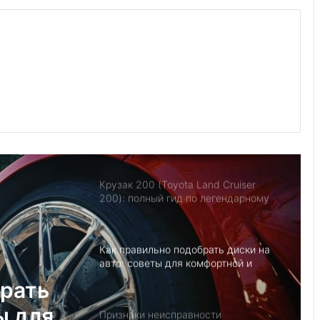
игрушка: как купить Теслу Модель Y
и не переплатить за хайп
Утилизация авто в США: 7
экологичных способов
Какую комплектацию Volkswagen
Polo выбрать: Trendline, Comfortline
или Highline
Крузак 200 (Toyota Land Cruiser
200): полный гид по легендарному
внедорожнику
Как правильно подобрать диски на
авто: советы для комфортной и
безопасной езды
брать
ы для
Признаки неисправности