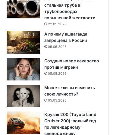
стальная труба в
трубопроводах
повышенной жесткости
22.05.2026
А почему ашваганда
запрещена в России
05.05.2026
Создано новое лекарство
против мигрени
05.05.2026
Можете ли вы изменить
свою личность?
05.05.2026
Крузак 200 (Toyota Land
Cruiser 200): полный гид
по легендарному
внедорожнику