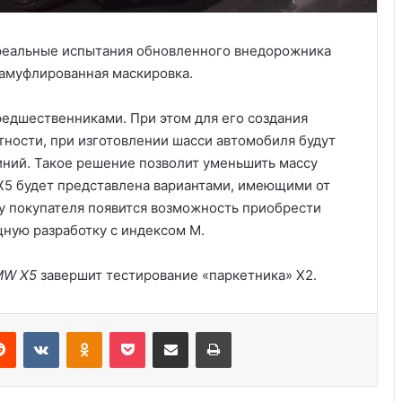
реальные испытания обновленного внедорожника
камуфлированная маскировка.
едшественниками. При этом для его создания
тности, при изготовлении шасси автомобиля будут
ний. Такое решение позволит уменьшить массу
X5 будет представлена вариантами, имеющими от
 у покупателя появится возможность приобрести
Три четверти американцев боятся
ную разработку с индексом M.
полностью автономных
транспортных средств
MW X5
завершит тестирование «паркетника» X2.
Какие летние шины продаются в
Украине
Reddit
VKontakte
Odnoklassniki
Pocket
Share via Email
Print
Электромобили — больше не