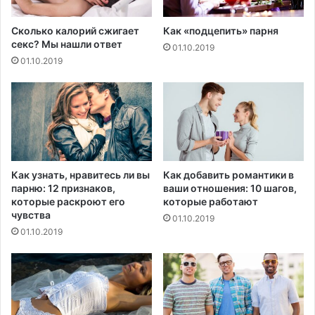
а
ы
л
ш
Сколько калорий сжигает
Как «подцепить» парня
и
е
секс? Мы нашли ответ
01.10.2019
"
н
01.10.2019
в
и
р
я
а
к
ч
в
е
а
й
л
с
и
п
ф
Как узнать, нравитесь ли вы
Как добавить романтики в
о
и
парню: 12 признаков,
ваши отношения: 10 шагов,
м
к
которые раскроют его
которые работают
о
а
чувства
01.10.2019
щ
ц
01.10.2019
ь
и
ю
и
о
в
н
о
л
б
а