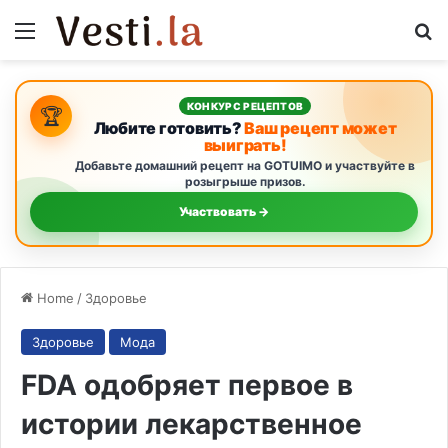
Menu
S
КОНКУРС РЕЦЕПТОВ
🏆
Любите готовить?
Ваш рецепт может
выиграть!
Добавьте домашний рецепт на GOTUIMO и участвуйте в
розыгрыше призов.
Участвовать →
Home
/
Здоровье
Здоровье
Мода
FDA одобряет первое в
истории лекарственное