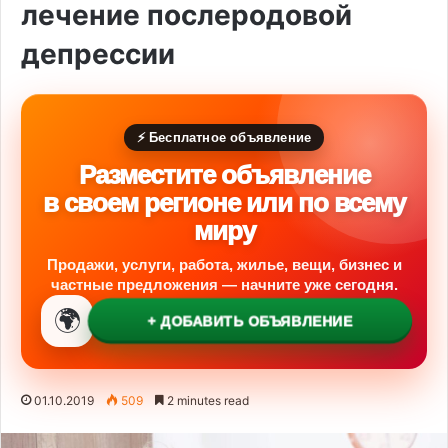
лечение послеродовой
депрессии
⚡ Бесплатное объявление
Разместите объявление
в своем регионе или по всему
миру
Продажи, услуги, работа, жилье, вещи, бизнес и
частные предложения — начните уже сегодня.
🌍
+ ДОБАВИТЬ ОБЪЯВЛЕНИЕ
01.10.2019
509
2 minutes read