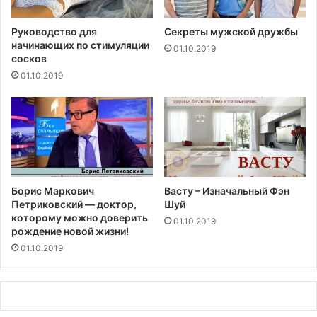
л
й
а
н
с
Руководство для
Секреты мужской дружбы
-
начинающих по стимуляции
т
01.10.2019
сосков
д
и
о
м
01.10.2019
м
е
о
д
г
и
а
ц
т
и
е
н
л
ы
Борис Маркович
Васту – Изначальный Фэн
ь
з
Петриковский — доктор,
Шуй
с
а
которому можно доверить
01.10.2019
т
в
рождение новой жизни!
в
и
01.10.2019
с
и
м
о
с