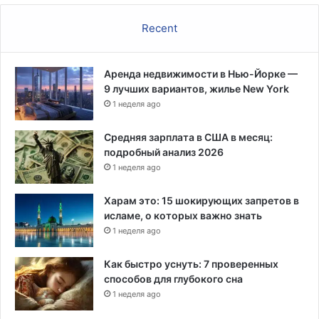
т
и
Recent
Аренда недвижимости в Нью-Йорке —
9 лучших вариантов, жилье New York
1 неделя ago
Средняя зарплата в США в месяц:
подробный анализ 2026
1 неделя ago
Харам это: 15 шокирующих запретов в
исламе, о которых важно знать
1 неделя ago
Как быстро уснуть: 7 проверенных
способов для глубокого сна
1 неделя ago