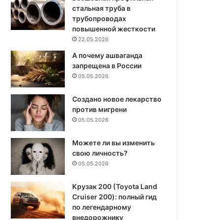
стальная труба в
трубопроводах
повышенной жесткости
22.05.2026
А почему ашваганда
запрещена в России
05.05.2026
Создано новое лекарство
против мигрени
05.05.2026
Можете ли вы изменить
свою личность?
05.05.2026
Крузак 200 (Toyota Land
Cruiser 200): полный гид
по легендарному
внедорожнику