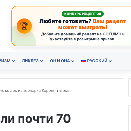
КОНКУРС РЕЦЕПТОВ
Любите готовить?
Ваш рецепт
🏆
может выиграть!
Добавьте домашний рецепт на GOTUIMO и
участвуйте в розыгрыше призов.
РИЗМ
ЛИКБЕЗ
ОН И ОНА
РУССКИЙ
х кошек из зоопарка Короля тигров
ли почти 70