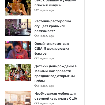
Секс с бывшим мужем —
плюсы и минусы
2 недели ago
Растение расторопша
сгущает кровь или
разжижает?
2 недели ago
Онлайн знакомства в
США: 5 шокирующих
фактов
2 недели ago
Детский день рождение в
Майами, как провести
праздник под открытым
небом
2 недели ago
Необходимая мебель для
съемной квартиры в США
3 недели ago