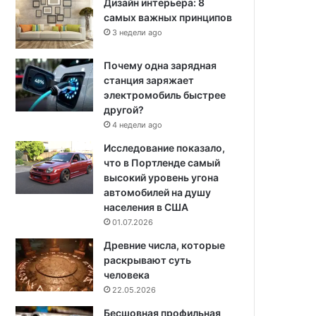
Дизайн интерьера: 8
самых важных принципов
3 недели ago
Почему одна зарядная
станция заряжает
электромобиль быстрее
другой?
4 недели ago
Исследование показало,
что в Портленде самый
высокий уровень угона
автомобилей на душу
населения в США
01.07.2026
Древние числа, которые
раскрывают суть
человека
22.05.2026
Бесшовная профильная