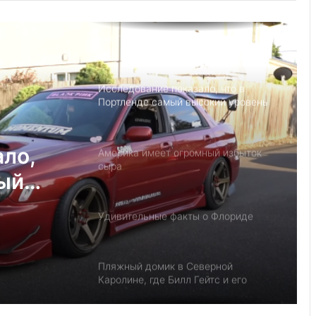
Детский день рождение в Майами,
как провести праздник под
открытым небом
Исследование показало, что в
Портленде самый высокий уровень
угона автомобилей на душу
населения в США
ало,
Америка имеет огромный избыток
сыра
мый
на
Удивительные факты о Флориде
у
Пляжный домик в Северной
Каролине, где Билл Гейтс и его
бывшая девушка Энн Уинблад
проводили долгие выходные, теперь