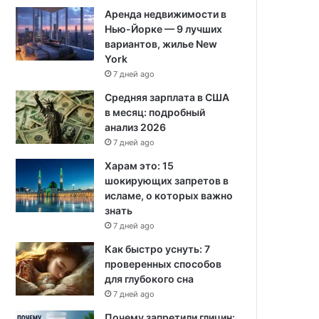
Аренда недвижимости в
Нью-Йорке — 9 лучших
вариантов, жилье New
York
7 дней ago
Средняя зарплата в США
в месяц: подробный
анализ 2026
7 дней ago
Харам это: 15
шокирующих запретов в
исламе, о которых важно
знать
7 дней ago
Как быстро уснуть: 7
проверенных способов
для глубокого сна
7 дней ago
Почему запретили глицин: