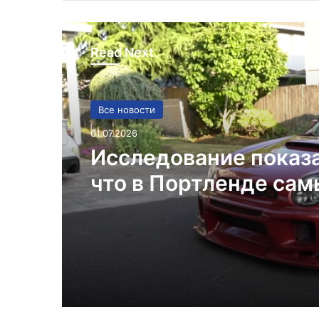
Read Next
Все новости
01.07.2026
Исследование показ
что в Портленде са
высокий уровень уго
автомобилей на душ
населения в США