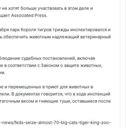
 не хотят больше участвовать в этом деле и
щает Associated Press.
абря парк Короля тигров трижды инспектировался и
ть обеспечить животным надлежащий ветеринарный
облюдение судебных постановлений, включая
 в соответствии с Законом о защите животных,
ии.
аре и перемещенных в приют для животных в
ели. В документах говорится, что в ходе инспекций
таточным весом и гниющие туши, оставшиеся после
news/feds-seize-almost-70-big-cats-tiger-king-zoo-