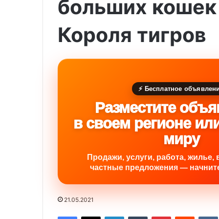
больших кошек 
Короля тигров
⚡ Бесплатное объявлен
Разместите объя
в своем регионе ил
миру
Продажи, услуги, работа, жилье, 
частные предложения — начните
21.05.2021
Facebook
X
LinkedIn
Tumblr
Pinterest
Reddit
VK