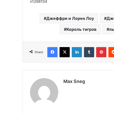
n1268104
Джеффри и Лорен Лоу
Дж
Король тигров
л
Facebook
X
LinkedIn
Tumblr
Pinterest
Share
Max Sneg