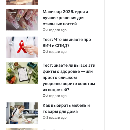
Маникюр 2026: идеи и
лучшие решения для
стильных ногтей
3 недели ago
Тест: Что вы знаете про
ВИЧ и СПИД?
3 недели ago
Тест: знаете ли вы все эти
факты о здоровье — или
просто слишком
уверенно верите советам
из соцсетей?
3 недели ago
Как выбирать мебель и
товары для дома
3 недели ago