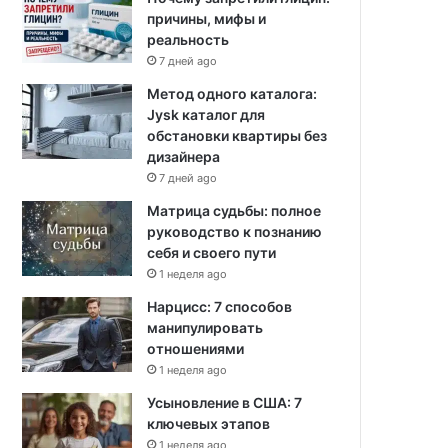
причины, мифы и
реальность
7 дней ago
Метод одного каталога:
Jysk каталог для
обстановки квартиры без
дизайнера
7 дней ago
Матрица судьбы: полное
руководство к познанию
себя и своего пути
1 неделя ago
Нарцисс: 7 способов
манипулировать
отношениями
1 неделя ago
Усыновление в США: 7
ключевых этапов
1 неделя ago