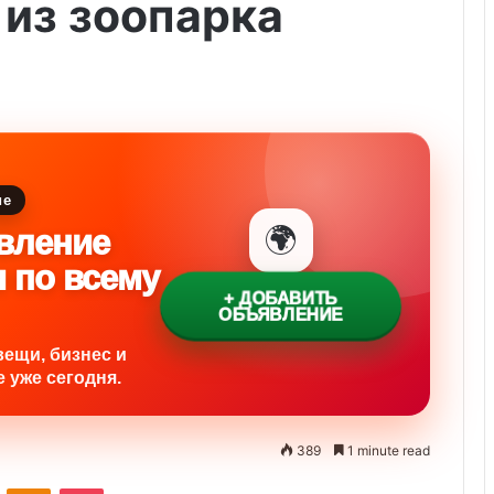
из зоопарка
ие
🌍
вление
и по всему
+ ДОБАВИТЬ
ОБЪЯВЛЕНИЕ
вещи, бизнес и
 уже сегодня.
389
1 minute read
ontakte
Odnoklassniki
Pocket