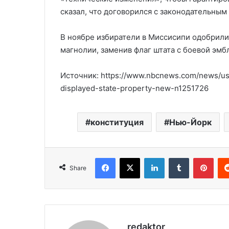
сказал, что договорился с законодательным
В ноябре избиратели в Миссисипи одобрили
магнолии, заменив флаг штата с боевой эм
Источник: https://www.nbcnews.com/news/us
displayed-state-property-new-n1251726
конституция
Нью-Йорк
Facebook
X
LinkedIn
Tumblr
Pinterest
Share
redaktor