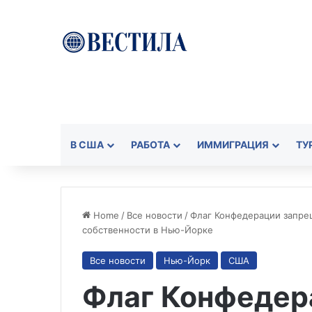
В США
РАБОТА
ИММИГРАЦИЯ
ТУ
Home
/
Все новости
/
Флаг Конфедерации запрещ
собственности в Нью-Йорке
Все новости
Нью-Йорк
США
Флаг Конфедер