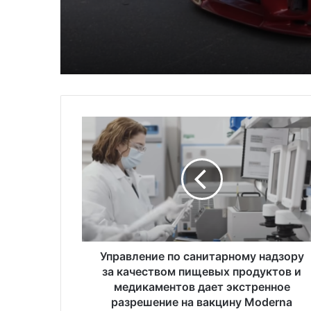
автомобилей на душ
населения в США
У
п
р
а
в
л
е
н
и
е
Управление по санитарному надзору
п
за качеством пищевых продуктов и
о
медикаментов дает экстренное
с
разрешение на вакцину Moderna