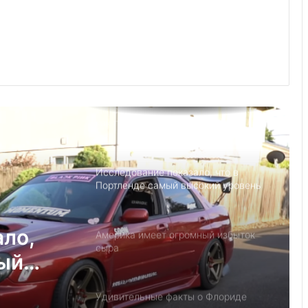
Выступление министра финансов
Джанет Л. Йеллен в Суниве в
Норкроссе, Джорджия
Детский день рождение в Майами,
как провести праздник под
открытым небом
Исследование показало, что в
Портленде самый высокий уровень
угона автомобилей на душу
населения в США
ало,
Америка имеет огромный избыток
сыра
мый
на
Удивительные факты о Флориде