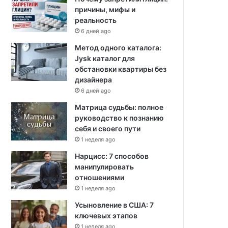
причины, мифы и
реальность
6 дней ago
Метод одного каталога:
Jysk каталог для
обстановки квартиры без
дизайнера
6 дней ago
Матрица судьбы: полное
руководство к познанию
себя и своего пути
1 неделя ago
Нарцисс: 7 способов
манипулировать
отношениями
1 неделя ago
Усыновление в США: 7
ключевых этапов
1 неделя ago