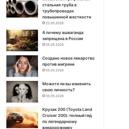
стальная труба в
трубопроводах
повышенной жесткости
22.05.2026
А почему ашваганда
запрещена в России
05.05.2026
Создано новое лекарство
против мигрени
05.05.2026
Можете ли вы изменить
свою личность?
05.05.2026
Крузак 200 (Toyota Land
Cruiser 200): полный гид
по легендарному
внедорожнику