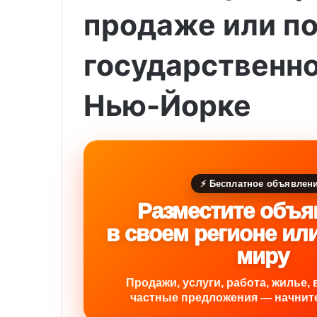
продаже или по
государственно
Нью-Йорке
⚡ Бесплатное объявлен
Разместите объя
в своем регионе ил
миру
Продажи, услуги, работа, жилье, 
частные предложения — начните