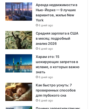
Аренда недвижимости в
Нью-Йорке — 9 лучших
вариантов, жилье New
York
6 дней ago
Средняя зарплата в США
в месяц: подробный
анализ 2026
6 дней ago
Харам это: 15
шокирующих запретов в
исламе, о которых важно
знать
6 дней ago
Как быстро уснуть: 7
проверенных способов
для глубокого сна
6 дней ago
Почему запретили глицин: