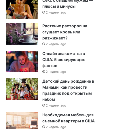
Секс с бывшим мужем —
плюсы и минусы
2 недели ago
Растение расторопша
сгущает кровь или
разжижает?
2 недели ago
Онлайн знакомства в
США: 5 шокирующих
фактов
2 недели ago
Детский день рождение в
Майами, как провести
праздник под открытым
небом
2 недели ago
Необходимая мебель для
съемной квартиры в США
2 недели ago