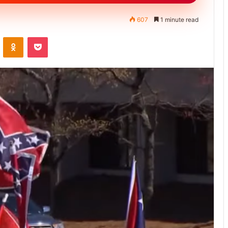
607
1 minute read
ontakte
Odnoklassniki
Pocket