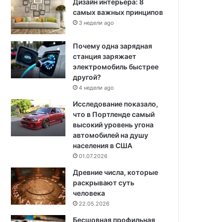
Дизайн интерьера: 8
самых важных принципов
3 недели ago
Почему одна зарядная
станция заряжает
электромобиль быстрее
другой?
4 недели ago
Исследование показало,
что в Портленде самый
высокий уровень угона
автомобилей на душу
населения в США
01.07.2026
Древние числа, которые
раскрывают суть
человека
22.05.2026
Бесшовная профильная