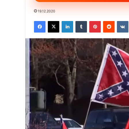
19.12.2020
Facebook
X
LinkedIn
Tumblr
Pinterest
Reddit
VK