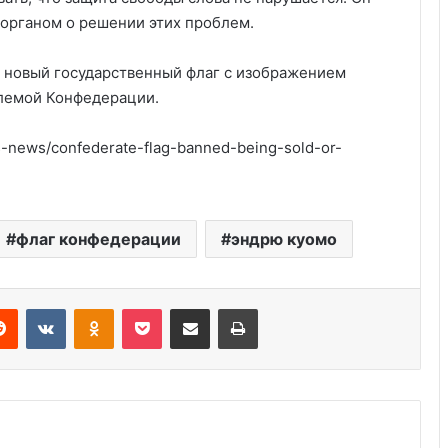
 органом о решении этих проблем.
 новый государственный флаг с изображением
блемой Конфедерации.
-news/confederate-flag-banned-being-sold-or-
Удивительные факты о Флориде
флаг конфедерации
эндрю куомо
Пляжный домик в Северной
Каролине, где Билл Гейтс и его
бывшая девушка Энн Уинблад
Reddit
VKontakte
Odnoklassniki
Pocket
Share via Email
Print
проводили долгие выходные, теперь
доступен для сдачи в аренду для
Музеи Нью-Йорка: 9
отдыха
малоизвестных, которые стоить
посетить
Курсы бухгалтера в США