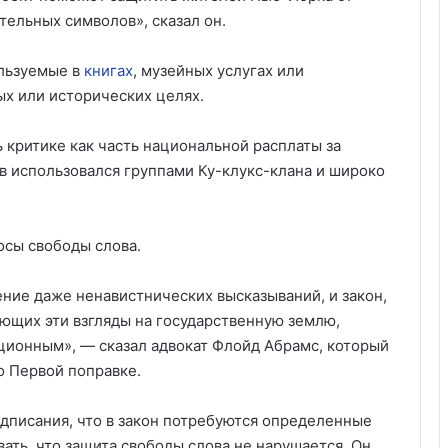
тельных символов», сказал он.
льзуемые в
книгах
, музейных услугах или
ых или исторических целях.
 критике как часть национальной расплаты за
в использовался группами Ку-клукс-клана и широко
осы свободы слова.
ие даже ненавистнических высказываний, и закон,
щих эти взгляды на государственную землю,
уционным», — сказал адвокат Флойд Абрамс, который
о Первой поправке.
дписания, что в закон потребуются определенные
ать, что защита свободы слова не нарушается. Он