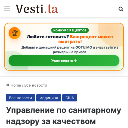
Menu
S
КОНКУРС РЕЦЕПТОВ
🏆
Любите готовить?
Ваш рецепт может
выиграть!
Добавьте домашний рецепт на GOTUIMO и участвуйте в
розыгрыше призов.
Участвовать →
Home
/
Все новости
Все новости
медицина
США
Управление по санитарному
надзору за качеством