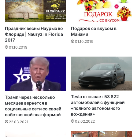
ч
е
и
щ
п
е
м
н
Праздник весны Наурыз во
Подарок со вкусом в
е
к
Флориде | Nauryz in Florida
Майами
й
п
2017
01.10.2019
к
р
01.10.2019
е
о
р
д
у
а
и
ж
с
е
п
и
о
л
л
и
Tesla отзывает 53 822
Трамп через несколько
ь
п
автомобилей с функцией
месяцев вернется в
з
о
«полного автономного
социальные сети со своей
о
к
вождения»
собственной платформой
в
а
02.02.2022
22.03.2021
а
з
т
у