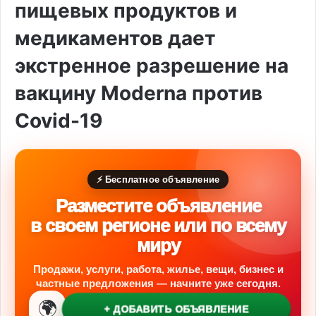
пищевых продуктов и
медикаментов дает
экстренное разрешение на
вакцину Moderna против
Covid-19
⚡ Бесплатное объявление
Разместите объявление
в своем регионе или по всему
миру
Продажи, услуги, работа, жилье, вещи, бизнес и
частные предложения — начните уже сегодня.
🌍
+ ДОБАВИТЬ ОБЪЯВЛЕНИЕ