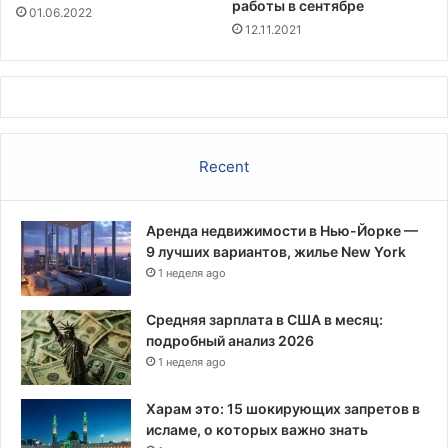
т
работы в сентябре
01.06.2022
и
в
12.11.2021
е
н
н
о
с
т
Recent
и
в
Н
Аренда недвижимости в Нью-Йорке —
ь
9 лучших вариантов, жилье New York
ю
1 неделя ago
-
Й
о
Средняя зарплата в США в месяц:
р
подробный анализ 2026
к
1 неделя ago
е
Харам это: 15 шокирующих запретов в
исламе, о которых важно знать