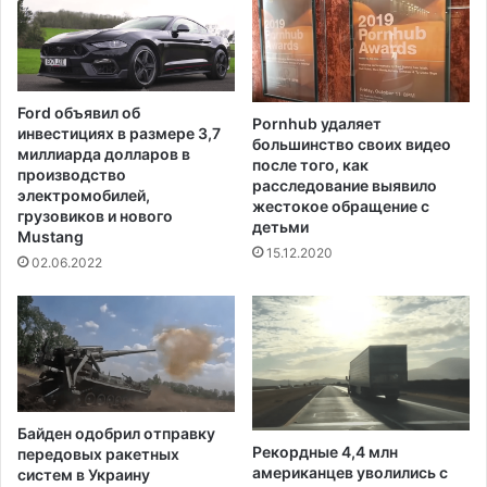
ь
н
а
а
м
г
е
о
р
с
Ford объявил об
и
Pornhub удаляет
у
инвестициях в размере 3,7
к
большинство своих видео
д
миллиарда долларов в
после того, как
а
а
производство
расследование выявило
н
р
электромобилей,
жестокое обращение с
с
с
грузовиков и нового
детьми
к
Mustang
т
15.12.2020
и
в
02.06.2022
е
е
т
н
е
н
х
о
н
й
о
с
л
о
Байден одобрил отправку
о
б
Рекордные 4,4 млн
передовых ракетных
г
с
американцев уволились с
систем в Украину
и